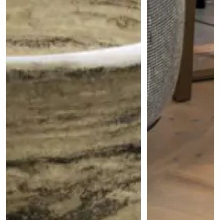
Technologie
Audio/Video
Thuisbioscoop
Domotica
Mirror TV
Fitnessapparatuur
Wifi
Overig
Aannemers Interieur
Akoestiek
Binnenzwembaden
Wellness
Wijnkelder en wijnkasten