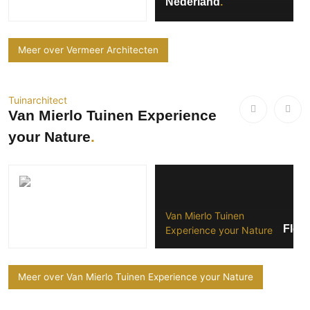
Nederland
Meer over Vermeer Architecten
Tuinarchitect
Van Mierlo Tuinen Experience
your Nature
Van Mierlo Tuinen
Floa
Experience your Nature
Meer over Van Mierlo Tuinen Experience your Nature