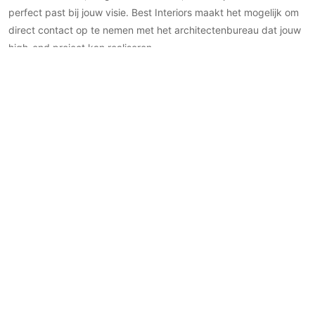
perfect past bij jouw visie. Best Interiors maakt het mogelijk om
direct contact op te nemen met het architectenbureau dat jouw
high-end project kan realiseren.
Architectenbureau in Nederland
Stap binnen in de wereld van vooraanstaande Nederlandse
architecten op Best Interiors. Hier op ons platform krijg je een
exclusieve blik op de ontwerpen van bekende architecten in
Nederland, die de Nederlandse architectuur vormgeven met hun
unieke stijl en vakmanschap.
Architectenbureau in België
Ook bekende architectenbureaus in België zijn terug te vinden
op het platform van Best Interiors. Verken de ontwerpen van
verschillende Belgische architecten waar vakmanschap en
elegantie samenkomen in een tijdloos en verrassend geheel.