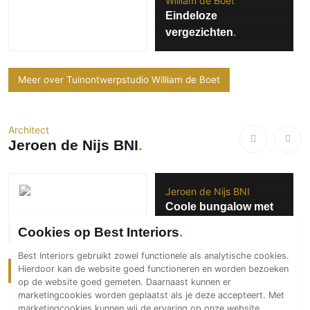
William de Boet
Eindeloze
vergezichten
Meer over Tuinontwerpstudio William de Boet
Architect
Jeroen de Nijs BNI
Jeroen de Nijs BNI
Coole bungalow met
patio
Cookies op Best Interiors
Best Interiors gebruikt zowel functionele als analytische cookies.
Hierdoor kan de website goed functioneren en worden bezoeken
Meer over Jeroen de Nijs BNI
op de website goed gemeten. Daarnaast kunnen er
marketingcookies worden geplaatst als je deze accepteert. Met
marketingcookies kunnen wij de ervaring op onze website