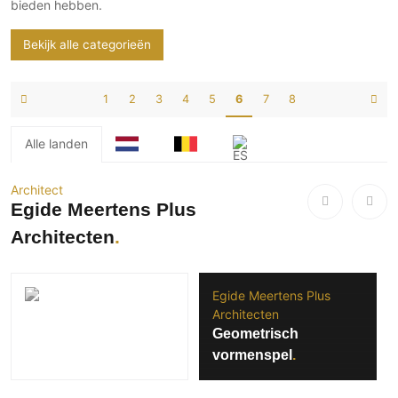
bieden hebben.
Bekijk alle categorieën
1
2
3
4
5
6
7
8
Alle landen
Architect
Egide Meertens Plus
Architecten
Egide Meertens Plus
Architecten
Geometrisch
vormenspel