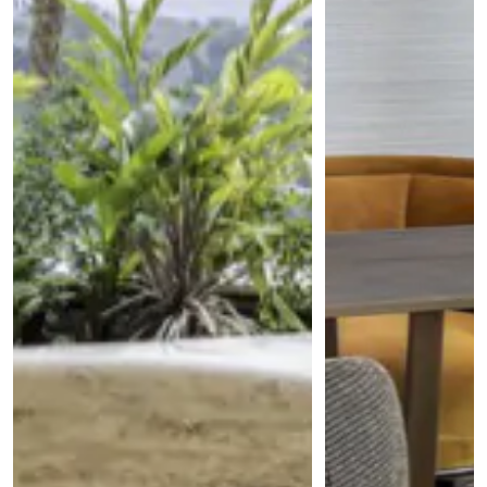
PVC vloeren
Gietvloeren
Houten vloeren
Natuursteen en keramiek vloeren
Vloerkleden
Afwerking
Wandafwerking
Beton Ciré
Behang / Wandtextiel
Natuursteen en keramiek
Leer
Schilderwerk
Stucwerk
Spuitwerk