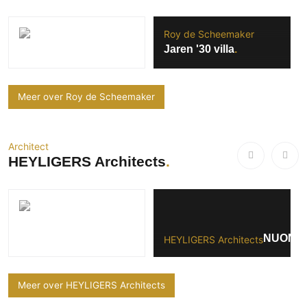
Roy de Scheemaker
Jaren '30 villa
Meer over Roy de Scheemaker
Architect
HEYLIGERS Architects
NUON A
HEYLIGERS Architects
Meer over HEYLIGERS Architects