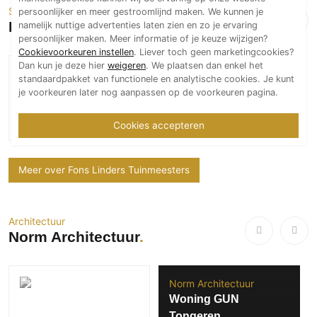
Specialist in exclusieve tuinen
persoonlijker en meer gestroomlijnd maken. We kunnen je
Fons Linders Tuinmeesters
namelijk nuttige advertenties laten zien en zo je ervaring
persoonlijker maken. Meer informatie of je keuze wijzigen?
Cookievoorkeuren instellen
. Liever toch geen marketingcookies?
Dan kun je deze hier
weigeren
. We plaatsen dan enkel het
Fons Linders
standaardpakket van functionele en analytische cookies. Je kunt
Tuinmeesters
je voorkeuren later nog aanpassen op de voorkeuren pagina.
Exclusieve tuin bij
Spa One
Cookies accepteren
Meer over Fons Linders Tuinmeesters
Architectuur
Norm Architectuur
Norm Architectuur
Woning GUN
Tongeren