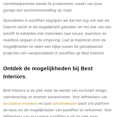
ruimtebesparende manier te presenteren, maakt van jouw
Technologie
garage een autotentoonstelling op maat.
Audio/Video
Specialisten in autoliften begrijpen we dat het oog ook wat wil.
Thuisbioscoop
Daarom wordt er de mogelijkheid geboden om het dak van een
Domotica
autolift te bekleden met materialen naar keuze, waardoor ze
Mirror TV
naadloos opgaan in de omgeving. Laat je inspireren door de
Fitnessapparatuur
mogelijkheden en neem een kijkje tussen de gerealiseerde
Wifi
projecten van vanspecialisten in autoliften op Best Interiors.
Overig
Ontdek de mogelijkheden bij Best
Aannemers Interieur
Interiors
Akoestiek
Binnenzwembaden
Best Interiors is de plek waar de wereld van exclusief design,
Wellness
vakmanschap en dromen samenkomen. Voor liefhebbers van
Wijnkelder en wijnkasten
exclusieve interieurs
en luxe
tuinontwerpen
biedt ons platform
de kans om de mogelijkheden van autoliften te verkennen. Voor
liefhebbers van exclusieve autoliften is dit de plek waar