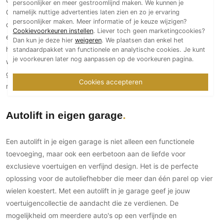
persoonlijker en meer gestroomlijnd maken. We kunnen je
PVC vloeren
Ondergronds parkeren, met alle voordelen van dien, wordt een
namelijk nuttige advertenties laten zien en zo je ervaring
persoonlijker maken. Meer informatie of je keuze wijzigen?
onderdeel van je dagelijkse routine. Afgezien van het
Gietvloeren
Cookievoorkeuren instellen
. Liever toch geen marketingcookies?
esthetische aspect van een strakke, onbelemmerde oprit, biedt
Houten vloeren
Dan kun je deze hier
weigeren
. We plaatsen dan enkel het
het ondergronds parkeren extra veiligheid en privacy. Je
standaardpakket van functionele en analytische cookies. Je kunt
Natuursteen en keramiek vloeren
je voorkeuren later nog aanpassen op de voorkeuren pagina.
waardevolle bezit wordt aan het oog onttrokken. Dit geeft
Vloerkleden
gevoel van exclusiviteit en zorgt voor extra beveiliging van je
Cookies accepteren
meest kostbare auto’s.
Afwerking
Wandafwerking
Autolift in eigen garage
Beton Ciré
Behang / Wandtextiel
Een autolift in je eigen garage is niet alleen een functionele
Natuursteen en keramiek
toevoeging, maar ook een eerbetoon aan de liefde voor
Leer
exclusieve voertuigen en verfijnd design. Het is de perfecte
oplossing voor de autoliefhebber die meer dan één parel op vier
Schilderwerk
wielen koestert. Met een autolift in je garage geef je jouw
Stucwerk
voertuigencollectie de aandacht die ze verdienen. De
Spuitwerk
mogelijkheid om meerdere auto's op een verfijnde en