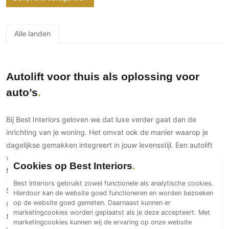
Gevelbekleding
Zonwering
Keukenaccessoires
Gevelstenen
Zakelijk
Keukenkranen
Zonwering buiten
Houten gevelbekleding
Alle landen
Horeca
Stucwerk
Ramen en deuren
Kantoor
Schilderwerk buiten
Binnendeuren
Autolift voor thuis als oplossing voor
Aluminium deuren
auto’s
Houten deuren
Stalen deuren
Bij Best Interiors geloven we dat luxe verder gaat dan de
Systeemwanden
inrichting van je woning. Het omvat ook de manier waarop je
Deurbeslag
dagelijkse gemakken integreert in jouw levensstijl. Een autolift
Raambeslag
voor thuis is niet alleen functioneel, maar voegt ook de wow-
Cookies op Best Interiors
Meubelbeslag
factor toe aan jouw luxe villa.
Best Interiors gebruikt zowel functionele als analytische cookies.
Stel je voor, je komt thuis na een lange dag en rijdt moeiteloos je
Hierdoor kan de website goed functioneren en worden bezoeken
Vloer
op de website goed gemeten. Daarnaast kunnen er
oprit op. Geen gedoe met de beperkte ruimte van een
Vloeren
marketingcookies worden geplaatst als je deze accepteert. Met
traditionele garage. Met een autolift voor thuis creëer je de
marketingcookies kunnen wij de ervaring op onze website
Beton Ciré vloeren
ultieme parkeeroplossing recht onder je eigen woning.