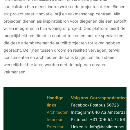
specialisten hun meest indrukwekkende projecten delen. Binnen
elk project staat innovatie, stijl en vakmanschap centraal. Alle
projecten dienen als inspiratiebron voor diegenen die een autolift
willen integreren in hun woning of project. Ons platform biedt de
mogelijkheid om direct in contact te komen met de specialisten
die deze adembenemende autoliftprojecten tot leven hebben
gebracht. De lijnen tussen droom en realiteit vervagen, terwijl
consumenten en architecten de kans krijgen om hun ideeën
werkelijkheid te laten worden met de hulp van ervaren
vakmensen.
Handige
Volg ons
Correspondentiead
links
Facebook
Postbus 56726
Architecten
Instagram
1040 AS Amsterdam
Interieur
Pinterest
+31 (0)6 54 72 56 8
Exterieur
Linkedin
info@bestinteriors.nl