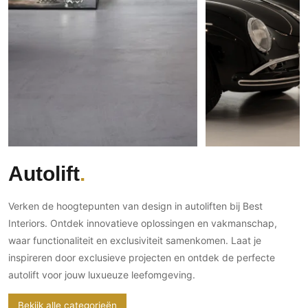
Ramen
Woondecoratie
Tuinmeubelen
Kinderkamer
Buitendeuren
Tuinverlichting
Serre/Veranda
Inrichting
Deursystemen
Slaapkamer
Omheining
Roomdividers
Glazen wandsystemen
Thuisbioscoop
Bedden
Vouwwanden
Hekwerken en poorten
Toilet
Meubels
Garagedeuren
Wellness
Zwemmen
Verlichting
Werkkamer
Zonwering
Zwembad en zwemvijver
Haarden
Wijnkelder
Zonwering
Tuin wellness
Glas
Autolift
Woonkamer
Buitenshutters
Interieurbouw
Vloer
Buitenkijken
Verken de hoogtepunten van design in autoliften bij Best
Trappen
Overig
Buitenvloeren
Interiors. Ontdek innovatieve oplossingen en vakmanschap,
Bijgebouw / Poolhouse
Autolift
Houten buitenvloeren
Keuken
waar functionaliteit en exclusiviteit samenkomen. Laat je
Terrasoverkapping
3D visualisaties
Natuursteen en keramiek
inspireren door exclusieve projecten en ontdek de perfecte
Keukens
Tuin
buitenvloeren
autolift voor jouw luxueuze leefomgeving.
Keukenapparatuur
Villa
Vlonders
Gevel
Keukenbladen
Bekijk alle categorieën
Zwembad