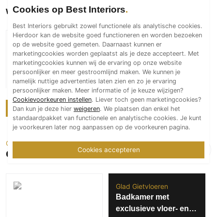
Cookies op Best Interiors
wanden
Best Interiors gebruikt zowel functionele als analytische cookies.
Hierdoor kan de website goed functioneren en worden bezoeken
Evigt naadloze vloeren &
op de website goed gemeten. Daarnaast kunnen er
wanden
marketingcookies worden geplaatst als je deze accepteert. Met
marketingcookies kunnen wij de ervaring op onze website
Exclusieve
persoonlijker en meer gestroomlijnd maken. We kunnen je
buitenvloer bij luxe
namelijk nuttige advertenties laten zien en zo je ervaring
villa
persoonlijker maken. Meer informatie of je keuze wijzigen?
Cookievoorkeuren instellen
. Liever toch geen marketingcookies?
Meer over Evigt naadloze vloeren & wanden
Dan kun je deze hier
weigeren
. We plaatsen dan enkel het
standaardpakket van functionele en analytische cookies. Je kunt
je voorkeuren later nog aanpassen op de voorkeuren pagina.
Gietvloeren en wanden
Cookies accepteren
Glad Gietvloeren
Glad Gietvloeren
Badkamer met
exclusieve vloer- en