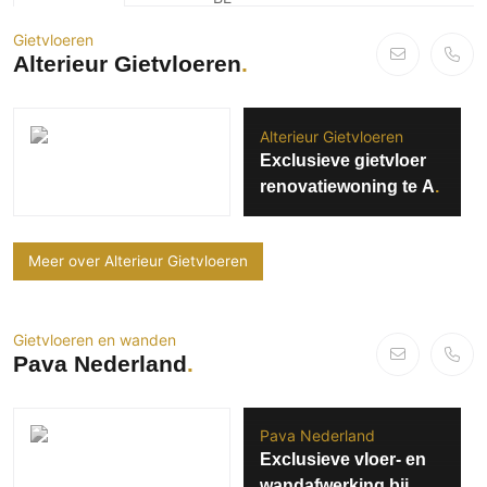
PVC vloeren
Gietvloeren
Gietvloeren
Alterieur Gietvloeren
Houten vloeren
Natuursteen en keramiek vloeren
Alterieur Gietvloeren
Vloerkleden
Exclusieve gietvloer
renovatiewoning te A
Afwerking
Wandafwerking
Meer over Alterieur Gietvloeren
Beton Ciré
Behang / Wandtextiel
Natuursteen en keramiek
Gietvloeren en wanden
Pava Nederland
Leer
Schilderwerk
Stucwerk
Pava Nederland
Spuitwerk
Exclusieve vloer- en
wandafwerking bij