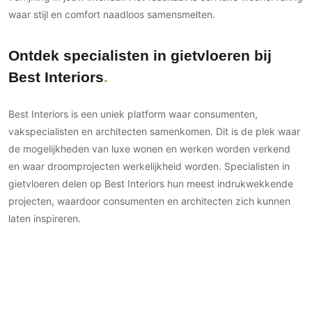
waar stijl en comfort naadloos samensmelten.
Ontdek specialisten in gietvloeren bij
Best Interiors
Best Interiors is een uniek platform waar consumenten,
vakspecialisten en architecten samenkomen. Dit is de plek waar
de mogelijkheden van luxe wonen en werken worden verkend
en waar droomprojecten werkelijkheid worden. Specialisten in
gietvloeren delen op Best Interiors hun meest indrukwekkende
projecten, waardoor consumenten en architecten zich kunnen
laten inspireren.
Via ons platform kun je niet alleen exclusieve projecten met
gietvloeren bekijken, maar ook eenvoudig connecties maken
met de uitvoerende partijen. Consumenten en architecten
kunnen moeiteloos in contact komen met de vloerspecialisten