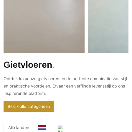
Gevelbekleding
Zonwering
Keukenaccessoires
Gevelstenen
Zakelijk
Keukenkranen
Zonwering buiten
Houten gevelbekleding
Horeca
Stucwerk
Ramen en deuren
Kantoor
Schilderwerk buiten
Binnendeuren
Aluminium deuren
Houten deuren
Gietvloeren
Stalen deuren
Systeemwanden
Ontdek luxueuze gietvloeren en de perfecte combinatie van stijl
Deurbeslag
en praktische voordelen. Ervaar een verfijnde levensstijl op ons
Raambeslag
inspirerende platform.
Meubelbeslag
Bekijk alle categorieën
Vloer
Vloeren
Alle landen
Beton Ciré vloeren