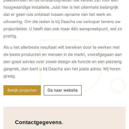
Technologie
hoogwaardige installatie. Juist hier is het uitermate belangrijk
dat er geen ruis ontstaat tussen opname van het werk en
Audio/Video
uitvoering. Om die reden is bij Daacha uw verkoper tevens uw
Thuisbioscoop
projectleider. U heeft dan ook maar één aanspreekpunt, wel zo
Domotica
prettig.
Mirror TV
Als u het allerbeste resultaat wilt bereiken door te werken met
Fitnessapparatuur
de beste producten en mensen in de markt, voorafgegaan aan
Wifi
een goed advies over zowel design als functie en een plezierig
gesprek, dan bent u bij Daacha aan het juiste adres. Wij horen
Overig
graag.
Aannemers Interieur
Akoestiek
Bekijk projecten
Ga naar website
Binnenzwembaden
Wellness
Wijnkelder en wijnkasten
Contactgegevens