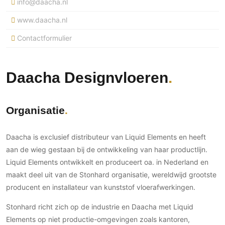
info@daacha.nl
Ramen
Woondecoratie
Tuinmeubelen
Kinderkamer
Buitendeuren
www.daacha.nl
Tuinverlichting
Serre/Veranda
Inrichting
Deursystemen
Slaapkamer
Contactformulier
Omheining
Roomdividers
Glazen wandsystemen
Thuisbioscoop
Bedden
Vouwwanden
Hekwerken en poorten
Toilet
Daacha Designvloeren
Meubels
Garagedeuren
Wellness
Zwemmen
Verlichting
Werkkamer
Zonwering
Zwembad en zwemvijver
Haarden
Organisatie
Wijnkelder
Zonwering
Tuin wellness
Glas
Woonkamer
Buitenshutters
Interieurbouw
Daacha is exclusief distributeur van Liquid Elements en heeft
Vloer
Buitenkijken
aan de wieg gestaan bij de ontwikkeling van haar productlijn.
Trappen
Overig
Buitenvloeren
Liquid Elements ontwikkelt en produceert oa. in Nederland en
Bijgebouw / Poolhouse
Autolift
Houten buitenvloeren
Keuken
maakt deel uit van de Stonhard organisatie, wereldwijd grootste
Terrasoverkapping
3D visualisaties
Natuursteen en keramiek
producent en installateur van kunststof vloerafwerkingen.
Keukens
Tuin
buitenvloeren
Keukenapparatuur
Stonhard richt zich op de industrie en Daacha met Liquid
Villa
Vlonders
Gevel
Elements op niet productie-omgevingen zoals kantoren,
Keukenbladen
Zwembad