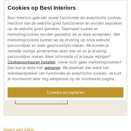
Cookies op Best Interiors
Locatie Loosdrecht
Oud-Loosdrechtsedijk 9a
Best Interiors gebruikt zowel functionele als analytische cookies.
Hierdoor kan de website goed functioneren en worden bezoeken
1231 LN Loosdrecht
op de website goed gemeten. Daarnaast kunnen er
Nederland
marketingcookies worden geplaatst als je deze accepteert. Met
Bereikbaar via
marketingcookies kunnen wij de ervaring op onze website
persoonlijker en meer gestroomlijnd maken. We kunnen je
info@daacha.nl
namelijk nuttige advertenties laten zien en zo je ervaring
www.daacha.nl
persoonlijker maken. Meer informatie of je keuze wijzigen?
+31 (0)35 666 96 35
Cookievoorkeuren instellen
. Liever toch geen marketingcookies?
Dan kun je deze hier
weigeren
. We plaatsen dan enkel het
Social Media
standaardpakket van functionele en analytische cookies. Je kunt
je voorkeuren later nog aanpassen op de voorkeuren pagina.
Cookies accepteren
Neem direct contact op
Neem een kijkje