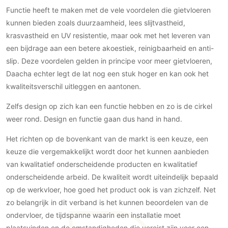
Functie heeft te maken met de vele voordelen die gietvloeren
PVC vloeren
kunnen bieden zoals duurzaamheid, lees slijtvastheid,
Gietvloeren
krasvastheid en UV resistentie, maar ook met het leveren van
Houten vloeren
een bijdrage aan een betere akoestiek, reinigbaarheid en anti-
Natuursteen en keramiek vloeren
slip. Deze voordelen gelden in principe voor meer gietvloeren,
Vloerkleden
Daacha echter legt de lat nog een stuk hoger en kan ook het
kwaliteitsverschil uitleggen en aantonen.
Afwerking
Zelfs design op zich kan een functie hebben en zo is de cirkel
Wandafwerking
weer rond. Design en functie gaan dus hand in hand.
Beton Ciré
Het richten op de bovenkant van de markt is een keuze, een
Behang / Wandtextiel
keuze die vergemakkelijkt wordt door het kunnen aanbieden
Natuursteen en keramiek
van kwalitatief onderscheidende producten en kwalitatief
Leer
onderscheidende arbeid. De kwaliteit wordt uiteindelijk bepaald
Schilderwerk
op de werkvloer, hoe goed het product ook is van zichzelf. Net
Stucwerk
zo belangrijk in dit verband is het kunnen beoordelen van de
Spuitwerk
ondervloer, de tijdspanne waarin een installatie moet
plaatsvinden en de omstandigheden die vereist zijn voor een