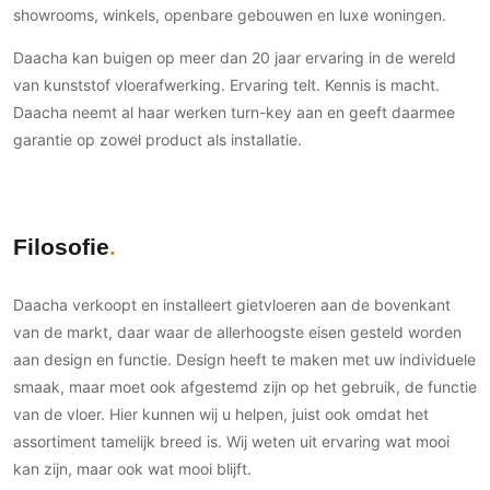
Gevelbekleding
showrooms, winkels, openbare gebouwen en luxe woningen.
Zonwering
Keukenaccessoires
Gevelstenen
Zakelijk
Keukenkranen
Zonwering buiten
Daacha kan buigen op meer dan 20 jaar ervaring in de wereld
Houten gevelbekleding
Horeca
van kunststof vloerafwerking. Ervaring telt. Kennis is macht.
Stucwerk
Ramen en deuren
Daacha neemt al haar werken turn-key aan en geeft daarmee
Kantoor
Schilderwerk buiten
Binnendeuren
garantie op zowel product als installatie.
Aluminium deuren
Houten deuren
Stalen deuren
Filosofie
Systeemwanden
Deurbeslag
Daacha verkoopt en installeert gietvloeren aan de bovenkant
Raambeslag
van de markt, daar waar de allerhoogste eisen gesteld worden
aan design en functie. Design heeft te maken met uw individuele
Meubelbeslag
smaak, maar moet ook afgestemd zijn op het gebruik, de functie
Vloer
van de vloer. Hier kunnen wij u helpen, juist ook omdat het
assortiment tamelijk breed is. Wij weten uit ervaring wat mooi
Vloeren
kan zijn, maar ook wat mooi blijft.
Beton Ciré vloeren