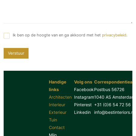
Ik ben op de hoogte van en ga akkoord met het
privacybeleid
.
Verstuur
Handige
Volg ons
Correspondentiead
links
Facebook
Postbus 56726
Architecten
Instagram
1040 AS Amsterdam
Interieur
Pinterest
+31 (0)6 54 72 56 8
Exterieur
Linkedin
info@bestinteriors.nl
Tuin
Contact
Mijn