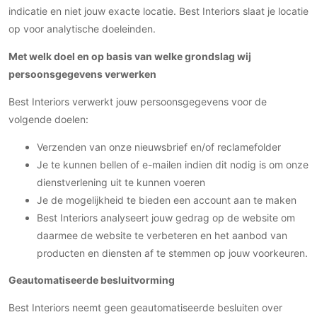
indicatie en niet jouw exacte locatie. Best Interiors slaat je locatie
PVC vloeren
op voor analytische doeleinden.
Gietvloeren
Houten vloeren
Met welk doel en op basis van welke grondslag wij
persoonsgegevens verwerken
Natuursteen en keramiek vloeren
Vloerkleden
Best Interiors verwerkt jouw persoonsgegevens voor de
volgende doelen:
Afwerking
Verzenden van onze nieuwsbrief en/of reclamefolder
Wandafwerking
Je te kunnen bellen of e-mailen indien dit nodig is om onze
Beton Ciré
dienstverlening uit te kunnen voeren
Behang / Wandtextiel
Je de mogelijkheid te bieden een account aan te maken
Natuursteen en keramiek
Best Interiors analyseert jouw gedrag op de website om
Leer
daarmee de website te verbeteren en het aanbod van
producten en diensten af te stemmen op jouw voorkeuren.
Schilderwerk
Stucwerk
Geautomatiseerde besluitvorming
Spuitwerk
Best Interiors neemt geen geautomatiseerde besluiten over