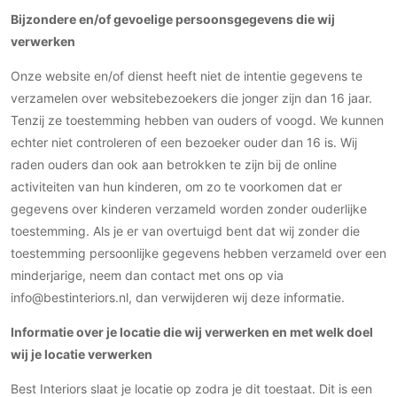
Gevelbekleding
Zonwering
Keukenaccessoires
Bijzondere en/of gevoelige persoonsgegevens die wij
Gevelstenen
Zakelijk
verwerken
Keukenkranen
Zonwering buiten
Houten gevelbekleding
Horeca
Onze website en/of dienst heeft niet de intentie gegevens te
Stucwerk
Ramen en deuren
Kantoor
verzamelen over websitebezoekers die jonger zijn dan 16 jaar.
Schilderwerk buiten
Binnendeuren
Tenzij ze toestemming hebben van ouders of voogd. We kunnen
Aluminium deuren
echter niet controleren of een bezoeker ouder dan 16 is. Wij
Houten deuren
raden ouders dan ook aan betrokken te zijn bij de online
activiteiten van hun kinderen, om zo te voorkomen dat er
Stalen deuren
gegevens over kinderen verzameld worden zonder ouderlijke
Systeemwanden
toestemming. Als je er van overtuigd bent dat wij zonder die
Deurbeslag
toestemming persoonlijke gegevens hebben verzameld over een
Raambeslag
minderjarige, neem dan contact met ons op via
Meubelbeslag
info@bestinteriors.nl, dan verwijderen wij deze informatie.
Informatie over je locatie die wij verwerken en met welk doel
Vloer
wij je locatie verwerken
Vloeren
Best Interiors slaat je locatie op zodra je dit toestaat. Dit is een
Beton Ciré vloeren