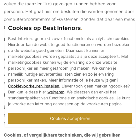
zaken die (aanzienlijke) gevolgen kunnen hebben voor
Technologie
personen. Het gaat hier om besluiten die worden genomen door
Audio/Video
computerprogramma's of -systemen, zonder dat daar een mens
Thuisbioscoop
(bijvoorbeeld een medewerker van Best Interiors) tussen zit.
Cookies op Best Interiors
Domotica
Best Interiors gebruikt zowel functionele als analytische cookies.
Hoe lang we persoonsgegevens bewaren
Mirror TV
Hierdoor kan de website goed functioneren en worden bezoeken
op de website goed gemeten. Daarnaast kunnen er
Best Interiors bewaart je persoonsgegevens niet langer dan
Fitnessapparatuur
marketingcookies worden geplaatst als je deze accepteert. Met
strikt nodig is om de doelen te realiseren waarvoor je gegevens
Wifi
marketingcookies kunnen wij de ervaring op onze website
worden verzameld. Wij hanteren de volgende bewaartermijnen
persoonlijker en meer gestroomlijnd maken. We kunnen je
namelijk nuttige advertenties laten zien en zo je ervaring
voor de volgende (categorieën) van persoonsgegevens: 9
Overig
persoonlijker maken. Meer informatie of je keuze wijzigen?
maanden.
Cookievoorkeuren instellen
. Liever toch geen marketingcookies?
Aannemers Interieur
Dan kun je deze hier
weigeren
. We plaatsen dan enkel het
Delen van persoonsgegevens met derden
Akoestiek
standaardpakket van functionele en analytische cookies. Je kunt
je voorkeuren later nog aanpassen op de voorkeuren pagina.
Binnenzwembaden
Best Interiors verstrekt uitsluitend aan derden en alleen als dit
Wellness
nodig is voor de uitvoering van onze overeenkomst met jou of
Cookies accepteren
Wijnkelder en wijnkasten
om te voldoen aan een wettelijke verplichting.
Cookies, of vergelijkbare technieken, die wij gebruiken