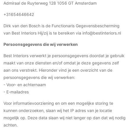
Ramen
Admiraal de Ruyterweg 128 1056 GT Amsterdam
Woondecoratie
Tuinmeubelen
Kinderkamer
Buitendeuren
Tuinverlichting
Serre/Veranda
+31654646642
Inrichting
Deursystemen
Slaapkamer
Dirk van den Bosch is de Functionaris Gegevensbescherming
Omheining
Roomdividers
Glazen wandsystemen
Thuisbioscoop
van Best Interiors Hij/zij is te bereiken via info@bestinteriors.nl
Bedden
Vouwwanden
Hekwerken en poorten
Toilet
Persoonsgegevens die wij verwerken
Meubels
Garagedeuren
Wellness
Zwemmen
Verlichting
Werkkamer
Best Interiors verwerkt je persoonsgegevens doordat je gebruik
Zonwering
Zwembad en zwemvijver
Haarden
maakt van onze diensten en/of omdat je deze gegevens zelf
Wijnkelder
Zonwering
Tuin wellness
Glas
aan ons verstrekt. Hieronder vind je een overzicht van de
Woonkamer
Buitenshutters
persoonsgegevens die wij verwerken:
Interieurbouw
Vloer
- Voor- en achternaam
Buitenkijken
Trappen
Overig
Buitenvloeren
- E-mailadres
Bijgebouw / Poolhouse
Autolift
Houten buitenvloeren
Keuken
Voor informatievoorziening en om een mogelijke storing te
Terrasoverkapping
3D visualisaties
Natuursteen en keramiek
Keukens
kunnen onderzoeken, slaan wij het IP adres van je locatie
Tuin
buitenvloeren
mogelijk op. Deze data slaan wij niet langer op dan dat wij nodig
Keukenapparatuur
Villa
Vlonders
Gevel
achten.
Keukenbladen
Zwembad