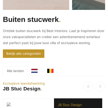
Gevelbekleding
Zonwering
Keukenaccessoires
Gevelstenen
Zakelijk
Keukenkranen
Zonwering buiten
Houten gevelbekleding
Buiten stucwerk
Horeca
Stucwerk
Ramen en deuren
Kantoor
Schilderwerk buiten
Binnendeuren
Ontdek buiten stucwerk bij Best Interiors. Laat je inspireren door
onze vakspecialisten en creëer een adembenemend exterieur
Aluminium deuren
dat perfect past bij jouw luxe villa of exclusieve woning.
Houten deuren
Stalen deuren
Bekijk alle categorieën
Systeemwanden
Deurbeslag
Alle landen
Raambeslag
Meubelbeslag
Exclusieve wandafwerking
JB Stuc Design
Vloer
Vloeren
JB Stuc Design
Beton Ciré vloeren