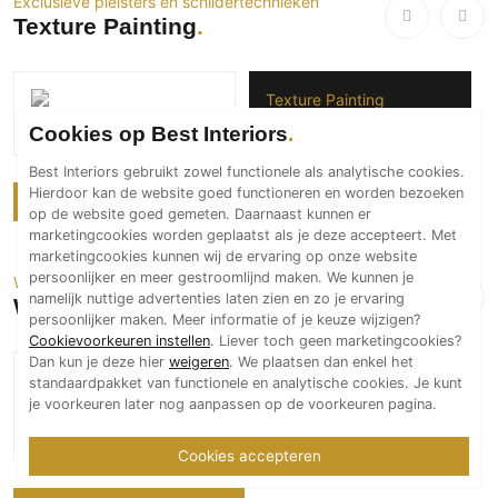
Exclusieve pleisters en schildertechnieken
Technologie
Texture Painting
Audio/Video
Thuisbioscoop
Texture Painting
Domotica
Loft Mol
Cookies op Best Interiors
Mirror TV
Best Interiors gebruikt zowel functionele als analytische cookies.
Fitnessapparatuur
Hierdoor kan de website goed functioneren en worden bezoeken
Meer over Texture Painting
op de website goed gemeten. Daarnaast kunnen er
Wifi
marketingcookies worden geplaatst als je deze accepteert. Met
marketingcookies kunnen wij de ervaring op onze website
Overig
persoonlijker en meer gestroomlijnd maken. We kunnen je
Wandafwerking
namelijk nuttige advertenties laten zien en zo je ervaring
We Are WallStars
Aannemers Interieur
persoonlijker maken. Meer informatie of je keuze wijzigen?
Akoestiek
Cookievoorkeuren instellen
. Liever toch geen marketingcookies?
Dan kun je deze hier
weigeren
. We plaatsen dan enkel het
Binnenzwembaden
We Are WallStars
standaardpakket van functionele en analytische cookies. Je kunt
Wellness
Gevelrenovatie in
je voorkeuren later nog aanpassen op de voorkeuren pagina.
Stein: Stijlvol,
Wijnkelder en wijnkasten
Cookies accepteren
Duurzaam en Tot in
Detail