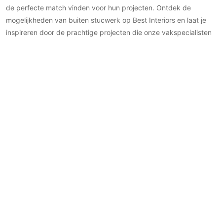
de perfecte match vinden voor hun projecten. Ontdek de
mogelijkheden van buiten stucwerk op Best Interiors en laat je
inspireren door de prachtige projecten die onze vakspecialisten
gerealiseerd hebben. Met ons platform wordt het realiseren van
jouw droomproject een moeiteloze en inspirerende ervaring.
Handige
Volg ons
Correspondentiead
links
Facebook
Postbus 56726
Architecten
Instagram
1040 AS Amsterdam
Interieur
Pinterest
+31 (0)6 54 72 56 8
Exterieur
Linkedin
info@bestinteriors.nl
Tuin
Contact
Mijn
moodboards
Meer info