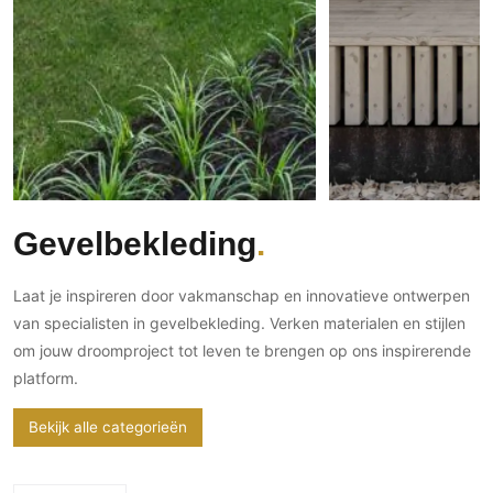
Gevelbekleding
Zonwering
Keukenaccessoires
Gevelstenen
Zakelijk
Keukenkranen
Zonwering buiten
Houten gevelbekleding
Horeca
Stucwerk
Ramen en deuren
Kantoor
Schilderwerk buiten
Binnendeuren
Aluminium deuren
Houten deuren
Gevelbekleding
Stalen deuren
Systeemwanden
Laat je inspireren door vakmanschap en innovatieve ontwerpen
Deurbeslag
van specialisten in gevelbekleding. Verken materialen en stijlen
Raambeslag
om jouw droomproject tot leven te brengen op ons inspirerende
Meubelbeslag
platform.
Vloer
Bekijk alle categorieën
Vloeren
Beton Ciré vloeren