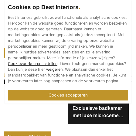
Cookies op Best Interiors
Best Interiors gebruikt zowel functionele als analytische cookies.
We Are WallStars
Hierdoor kan de website goed functioneren en worden bezoeken
Gevelrenovatie in
op de website goed gemeten. Daarnaast kunnen er
Stein: Stijlvol,
marketingcookies worden geplaatst als je deze accepteert. Met
Duurzaam en Tot in
marketingcookies kunnen wij de ervaring op onze website
persoonlijker en meer gestroomlijnd maken. We kunnen je
Detail
namelijk nuttige advertenties laten zien en zo je ervaring
Meer over We Are WallStars
persoonlijker maken. Meer informatie of je keuze wijzigen?
Cookievoorkeuren instellen
. Liever toch geen marketingcookies?
Dan kun je deze hier
weigeren
. We plaatsen dan enkel het
Luxe wand- en vloerafwerking
standaardpakket van functionele en analytische cookies. Je kunt
PM Lissé
je voorkeuren later nog aanpassen op de voorkeuren pagina.
Cookies accepteren
PM Lissé
Exclusieve badkamer
met luxe microcement
wandafwerking