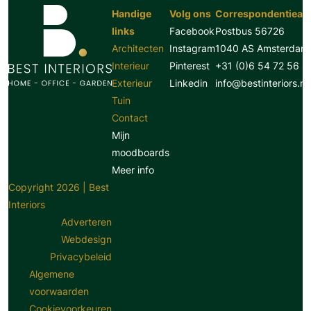
Handige
Volg ons
Correspondentiead
links
Facebook
Postbus 56726
Architecten
Instagram
1040 AS Amsterdam
Interieur
Pinterest
+31 (0)6 54 72 56 8
Exterieur
Linkedin
info@bestinteriors.nl
Tuin
Contact
Mijn
moodboards
Meer info
Copyright 2026 | Best
Interiors
Adverteren
Webdesign
Privacybeleid
Algemene
voorwaarden
Cookievoorkeuren