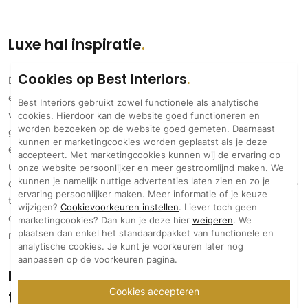
Luxe hal inspiratie
Cookies op Best Interiors
De hal is de ruimte waar je gasten welkom heet en waar de
eerste indruk van jouw woning wordt gevormd. In een luxe
Best Interiors gebruikt zowel functionele als analytische
woning of villa verdient de entree een ontwerp dat past bij de
cookies. Hierdoor kan de website goed functioneren en
worden bezoeken op de website goed gemeten. Daarnaast
grandeur van de rest van het
interieur
en
exterieur
. Een stijlvolle
kunnen er marketingcookies worden geplaatst als je deze
en doordachte hal laat je groots binnenkomen en straalt klasse
accepteert. Met marketingcookies kunnen wij de ervaring op
uit. Met luxe hal inspiratie voor een indrukwekkende trap, een
onze website persoonlijker en meer gestroomlijnd maken. We
kunnen je namelijk nuttige advertenties laten zien en zo je
opvallend kunstwerk of
exclusieve verlichting
kun je jouw entree
ervaring persoonlijker maken. Meer informatie of je keuze
transformeren tot een echte eyecatcher. Laat je inspireren door
wijzigen?
Cookievoorkeuren instellen
. Liever toch geen
onze exclusieve ideeën en maak van jouw hal een uitnodigende
marketingcookies? Dan kun je deze hier
weigeren
. We
plaatsen dan enkel het standaardpakket van functionele en
ruimte die perfect aansluit bij jouw stijl.
analytische cookies. Je kunt je voorkeuren later nog
aanpassen op de voorkeuren pagina.
Luxe entree hal in je woning: dat is
Cookies accepteren
thuiskomen