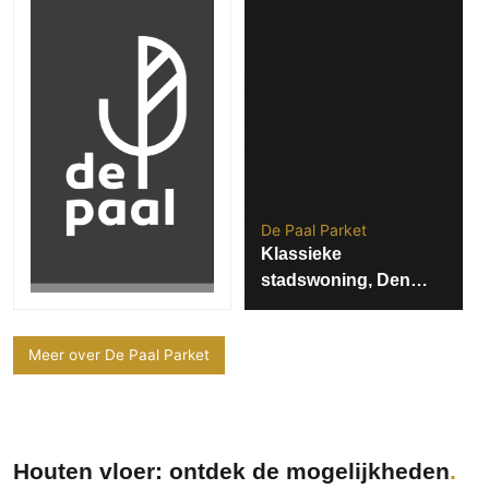
PVC vloeren
Gietvloeren
Houten vloeren
Natuursteen en keramiek vloeren
Vloerkleden
Afwerking
De Paal Parket
Wandafwerking
Klassieke
Beton Ciré
stadswoning, Den
Behang / Wandtextiel
Bosch
Natuursteen en keramiek
Meer over De Paal Parket
Leer
Schilderwerk
Stucwerk
Spuitwerk
Houten vloer: ontdek de mogelijkheden