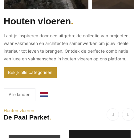
Gevelbekleding
Zonwering
Keukenaccessoires
Gevelstenen
Zakelijk
Keukenkranen
Zonwering buiten
Houten vloeren
Houten gevelbekleding
Horeca
Stucwerk
Ramen en deuren
Kantoor
Laat je inspireren door een uitgebreide collectie van projecten,
Schilderwerk buiten
Binnendeuren
waar vakmensen en architecten samenwerken om jouw ideale
Aluminium deuren
interieur tot leven te brengen. Ontdek de perfecte combinatie
Houten deuren
van luxe en vakmanschap in houten vloeren op ons platform.
Stalen deuren
Bekijk alle categorieën
Systeemwanden
Deurbeslag
Raambeslag
Alle landen
Meubelbeslag
Houten vloeren
De Paal Parket
Vloer
Vloeren
Beton Ciré vloeren