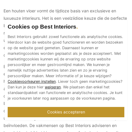
Technologie
Een houten vloer vormt de tijdloze basis van exclusieve en
Audio/Video
luxueuze interieurs. Het is een veelzijdige keuze die de perfecte
Thuisbioscoop
balans vindt tussen warmte, karakter en luxe, ongeacht de
Cookies op Best Interiors
Domotica
ruimte. Of het nu gaat om een woonkamer, een eetkamer, een
Best Interiors gebruikt zowel functionele als analytische cookies.
uitnodigende slaapkamer of zelfs een inspirerende werkruimte,
Mirror TV
Hierdoor kan de website goed functioneren en worden bezoeken
een houten vloer voegt een gevoel van klasse toe aan elke
op de website goed gemeten. Daarnaast kunnen er
Fitnessapparatuur
marketingcookies worden geplaatst als je deze accepteert. Met
omgeving.
Wifi
marketingcookies kunnen wij de ervaring op onze website
persoonlijker en meer gestroomlijnd maken. We kunnen je
Bij het kiezen van een houten vloer zijn de mogelijkheden
namelijk nuttige advertenties laten zien en zo je ervaring
Overig
eindeloos. Je kunt kiezen uit een breed scala aan kleuren,
persoonlijker maken. Meer informatie of je keuze wijzigen?
houtsoorten en patronen, waardoor je de vloer perfect kunt
Aannemers Interieur
Cookievoorkeuren instellen
. Liever toch geen marketingcookies?
Dan kun je deze hier
weigeren
. We plaatsen dan enkel het
afstemmen op de ruimte waarin je deze wilt laten leggen en op
Akoestiek
standaardpakket van functionele en analytische cookies. Je kunt
de gewenste
interieurstijl
. Daarnaast zijn er diverse patronen
je voorkeuren later nog aanpassen op de voorkeuren pagina.
Binnenzwembaden
beschikbaar, zoals het klassieke visgraatpatroon, de gedurfde
Wellness
chevron en de speelse Hongaarse punt. Elk patroon heeft een
Cookies accepteren
Wijnkelder en wijnkasten
unieke uitstraling en kan de sfeer van een ruimte aanzienlijk
beïnvloeden. De vakmensen op Best Interiors adviseren en