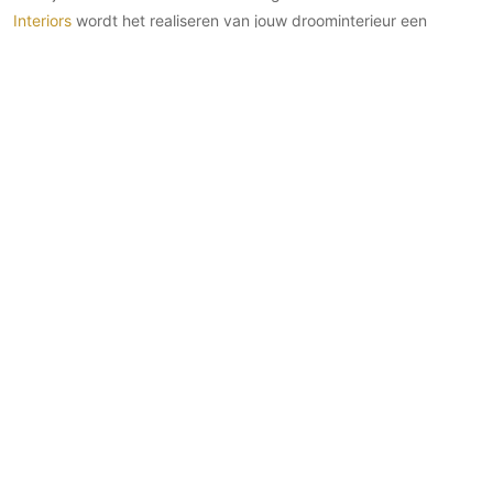
Interiors
wordt het realiseren van jouw droominterieur een
werkelijkheid.
Handige
Volg ons
Correspondentiead
links
Facebook
Postbus 56726
Architecten
Instagram
1040 AS Amsterdam
Interieur
Pinterest
+31 (0)6 54 72 56 8
Exterieur
Linkedin
info@bestinteriors.nl
Tuin
Contact
Mijn
moodboards
Meer info
Copyright 2026 | Best
Interiors
Adverteren