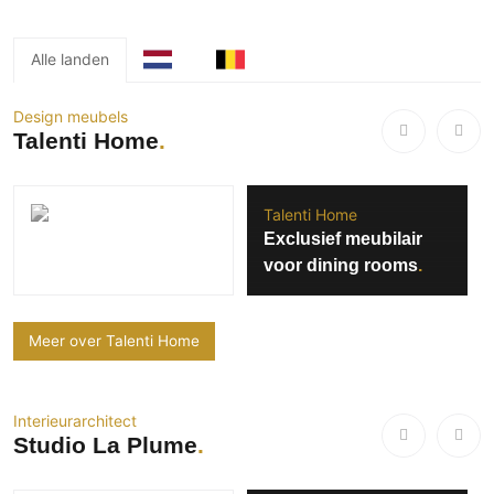
Technologie
Audio/Video
Alle landen
Thuisbioscoop
Design meubels
Domotica
Talenti Home
Mirror TV
Fitnessapparatuur
Talenti Home
Wifi
Exclusief meubilair
voor dining rooms
Overig
Aannemers Interieur
Akoestiek
Meer over Talenti Home
Binnenzwembaden
Wellness
Interieurarchitect
Wijnkelder en wijnkasten
Studio La Plume