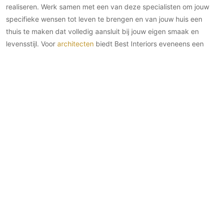
realiseren. Werk samen met een van deze specialisten om jouw
specifieke wensen tot leven te brengen en van jouw huis een
thuis te maken dat volledig aansluit bij jouw eigen smaak en
levensstijl. Voor
architecten
biedt Best Interiors eveneens een
waardevol platform om de perfecte samenwerkingen te vinden.
Ontdek de specialisten die in staat zijn om mee te werken aan
jouw projecten en til jouw ontwerpen naar nieuwe hoogten. Van
meubelontwerpers tot ambachtslieden in kleuren en materialen,
hier vind je de experts die jouw visie op architectuur tot leven
kunnen brengen.
Een luxe interieur met luxe meubels
Een luxe interieur begint bij de keuze van de juiste meubels. Het
zijn niet alleen de stukken zelf, maar ook de combinatie van
kleuren en materialen die een ruimte transformeren tot een oase
van design. Kies voor tijdloze kleurencombinaties en