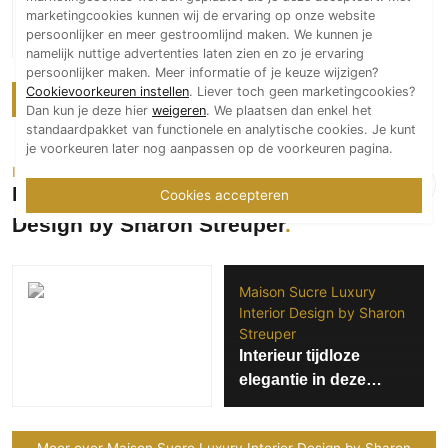
Meubitrend Groep
marketingcookies kunnen wij de ervaring op onze website
Jame
persoonlijker en meer gestroomlijnd maken. We kunnen je
namelijk nuttige advertenties laten zien en zo je ervaring
persoonlijker maken. Meer informatie of je keuze wijzigen?
Cookievoorkeuren instellen
. Liever toch geen marketingcookies?
Meer over Meubitrend Groep
Dan kun je deze hier
weigeren
. We plaatsen dan enkel het
standaardpakket van functionele en analytische cookies. Je kunt
je voorkeuren later nog aanpassen op de voorkeuren pagina.
Interieurarchitect
Maison Sucre Luxury Interior
Cookies accepteren
Design by Sharon Streuper
Maison Sucre Luxury
Interior Design by Sharon
Streuper
Interieur tijdloze
elegantie in deze
prachtige familie villa
Meer over Maison Sucre Luxury Interior Design by Sharon