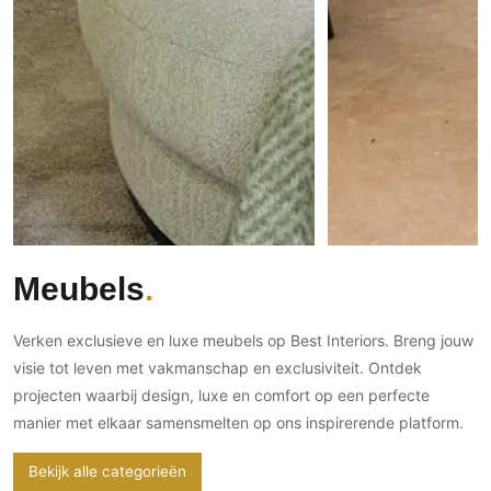
PVC vloeren
Gietvloeren
Houten vloeren
Natuursteen en keramiek vloeren
Vloerkleden
Afwerking
Wandafwerking
Beton Ciré
Meubels
Behang / Wandtextiel
Natuursteen en keramiek
Verken exclusieve en luxe meubels op Best Interiors. Breng jouw
Leer
visie tot leven met vakmanschap en exclusiviteit. Ontdek
projecten waarbij design, luxe en comfort op een perfecte
Schilderwerk
manier met elkaar samensmelten op ons inspirerende platform.
Stucwerk
Spuitwerk
Bekijk alle categorieën