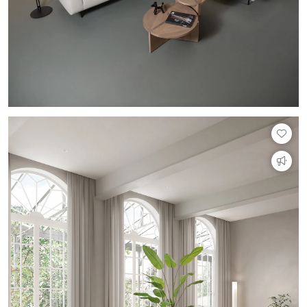
PVC vloeren
Gietvloeren
Houten vloeren
Natuursteen en keramiek vloeren
Vloerkleden
Afwerking
Wandafwerking
Beton Ciré
Behang / Wandtextiel
Natuursteen en keramiek
Leer
Schilderwerk
Stucwerk
Spuitwerk