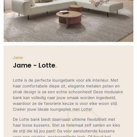
Ramen
Woondecoratie
Tuinmeubelen
Kinderkamer
Buitendeuren
Tuinverlichting
Serre/Veranda
Inrichting
Deursystemen
Slaapkamer
Omheining
Roomdividers
Glazen wandsystemen
Thuisbioscoop
Bedden
Vouwwanden
Hekwerken en poorten
Toilet
Meubels
Garagedeuren
Wellness
Zwemmen
Verlichting
Jame
Werkkamer
Zonwering
Zwembad en zwemvijver
Jame - Lotte
Haarden
Wijnkelder
Zonwering
Tuin wellness
Glas
Woonkamer
Buitenshutters
Lotte is de perfecte loungebank voor elk interieur. Met
Interieurbouw
Vloer
haar comfortabele diepe zit, elegante metalen poten en
Buitenkijken
Trappen
strak design is ze een echte schoonheid! Deze modulaire
Overig
Buitenvloeren
bank kan volledig naar jouw smaak worden ingedeeld,
Bijgebouw / Poolhouse
waardoor ze de favoriete keuze is voor elke woon stijl.
Autolift
Houten buitenvloeren
Keuken
Terrasoverkapping
Creëer jouw ideale loungeplek met Lotte!
3D visualisaties
Natuursteen en keramiek
Keukens
Tuin
buitenvloeren
De Lotte bank biedt daarnaast ultieme flexibiliteit met
Keukenapparatuur
haar losse kussens. Stel ze helemaal zelf samen en kies
Villa
Vlonders
Gevel
de stijl die bij jou past! Ga voor aansluitende kussens
Keukenbladen
Zwembad
voor een strakke, gestroomlijnde look. Of houd het