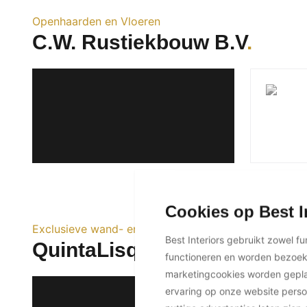
Openhaarden en Vloeren
C.W. Rustiekbouw B.V
Cookies op Best I
Exclusieve wand- en vloertegels
Best Interiors gebruikt zowel f
QuintaLisque & New Terraco
functioneren en worden bezoe
marketingcookies worden geplaa
ervaring op onze website perso