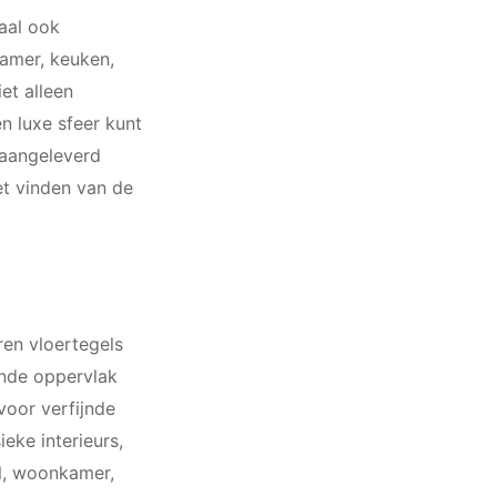
iaal ook
kamer, keuken,
et alleen
n luxe sfeer kunt
 aangeleverd
et vinden van de
en vloertegels
ende oppervlak
voor verfijnde
eke interieurs,
al, woonkamer,