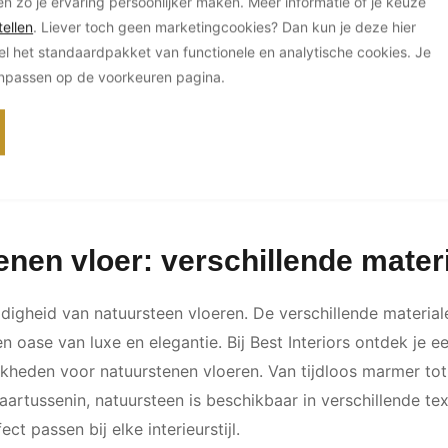
en zo je ervaring persoonlijker maken. Meer informatie of je keuze
ellen
. Liever toch geen marketingcookies? Dan kun je deze hier
el het standaardpakket van functionele en analytische cookies. Je
anpassen op de voorkeuren pagina.
enen vloer: verschillende mater
jdigheid van natuursteen vloeren. De verschillende materia
en oase van luxe en elegantie. Bij Best Interiors ontdek je e
jkheden voor natuurstenen vloeren. Van tijdloos marmer to
daartussenin, natuursteen is beschikbaar in verschillende te
ct passen bij elke interieurstijl.