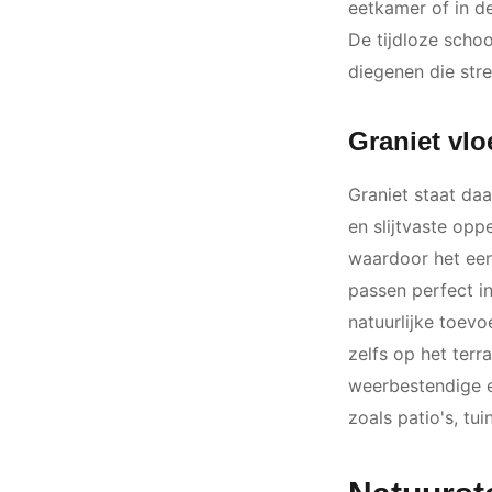
eetkamer of in de
De tijdloze scho
diegenen die stre
Graniet vlo
Graniet staat da
en slijtvaste opp
waardoor het een 
passen perfect 
natuurlijke toev
zelfs op het terr
weerbestendige e
zoals patio's, t