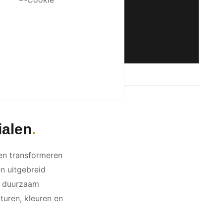
ialen
len transformeren
en uitgebreid
t duurzaam
xturen, kleuren en