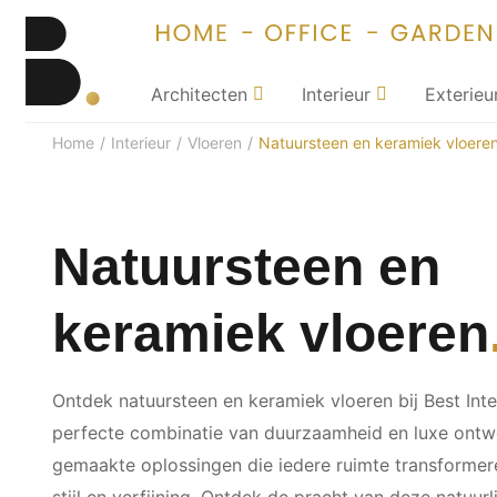
Architecten
Interieur
Exterieu
Home
/
Interieur
/
Vloeren
/
Natuursteen en keramiek vloere
Natuursteen en
keramiek vloeren
Ontdek natuursteen en keramiek vloeren bij Best Inte
perfecte combinatie van duurzaamheid en luxe ont
gemaakte oplossingen die iedere ruimte transformer
stijl en verfijning. Ontdek de pracht van deze natuurl