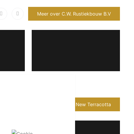
Meer over C.W. Rustiekbouw B.V
Meer over QuintaLisque & New Terracotta