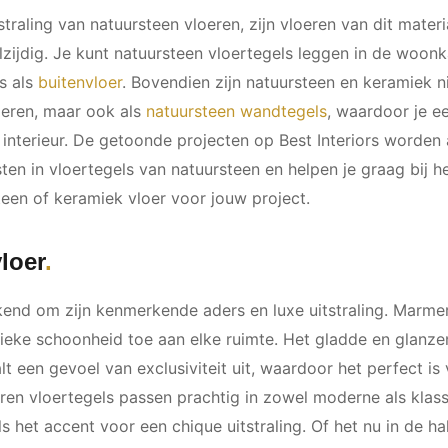
straling van natuursteen vloeren, zijn vloeren van dit mater
zijdig. Je kunt natuursteen vloertegels leggen in de woon
s als
buitenvloer
. Bovendien zijn natuursteen en keramiek ni
oeren, maar ook als
natuursteen wandtegels
, waardoor je ee
e interieur. De getoonde projecten op Best Interiors worden
ten in vloertegels van natuursteen en helpen je graag bij h
teen of keramiek vloer voor jouw project.
loer
end om zijn kenmerkende aders en luxe uitstraling. Marmer
ieke schoonheid toe aan elke ruimte. Het gladde en glanz
t een gevoel van exclusiviteit uit, waardoor het perfect is 
ren vloertegels passen prachtig in zowel moderne als klassi
s het accent voor een chique uitstraling. Of het nu in de h