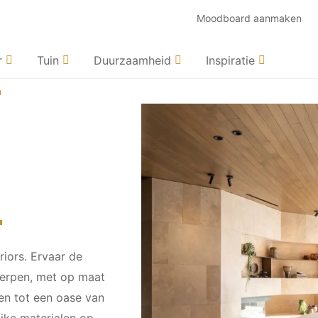
Moodboard aanmaken
r
Tuin
Duurzaamheid
Inspiratie
n
riors. Ervaar de
werpen, met op maat
en tot een oase van
ijke materialen op