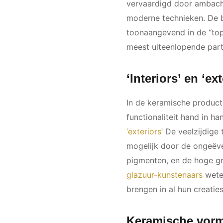
vervaardigd door ambach
moderne technieken. De b
toonaangevend in de “top
meest uiteenlopende parti
‘Interiors’ en ‘ext
In de keramische produc
functionaliteit hand in h
‘exteriors’
De veelzijdige 
mogelijk door de ongeëv
pigmenten, en de hoge gra
glazuur-kunstenaars
weten
brengen in al hun creatie
Keramische vor