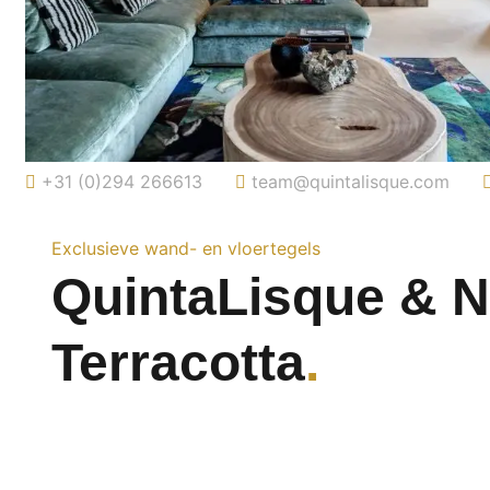
+31 (0)294 266613
team@quintalisque.com
Exclusieve wand- en vloertegels
QuintaLisque & 
Terracotta