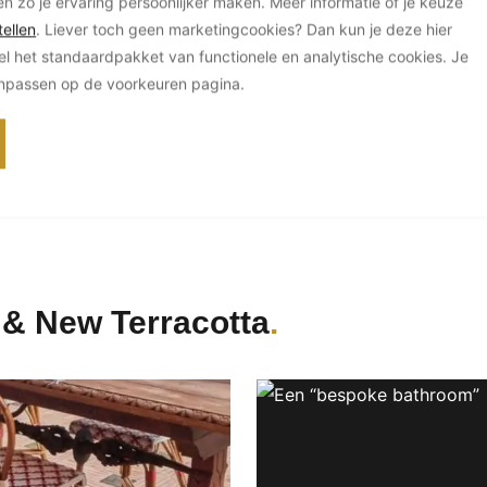
en zo je ervaring persoonlijker maken. Meer informatie of je keuze
3632EN Loenen aan de Vecht
www.
ellen
. Liever toch geen marketingcookies? Dan kun je deze hier
Nederland
+31
el het standaardpakket van functionele en analytische cookies. Je
anpassen op de voorkeuren pagina.
Neem direct contact op
 & New Terracotta