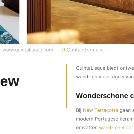
www.quintalisque.com
Contactformulier
QuintaLisque biedt ontwer
New
wand- en vloertegels van
Wonderschone co
Bij
New Terracotta
gaan a
modern Portugese keramisc
omvatten
wand- en vloer