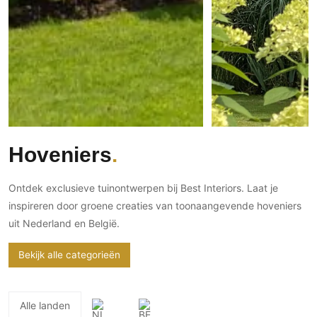
PVC vloeren
Gietvloeren
Houten vloeren
Natuursteen en keramiek vloeren
Vloerkleden
Afwerking
Hoveniers
Wandafwerking
Beton Ciré
Ontdek exclusieve tuinontwerpen bij Best Interiors. Laat je
Behang / Wandtextiel
inspireren door groene creaties van toonaangevende hoveniers
Natuursteen en keramiek
uit Nederland en België.
Leer
Bekijk alle categorieën
Schilderwerk
Stucwerk
Spuitwerk
Alle landen