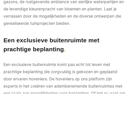
gazons, de rustgevende ambiance van sierlijke waterpartijen en
de levendige kleurenpracht van bloemen en planten. Laat je
verrassen door de mogelijkheden en de diverse ontwerpen die
gerealiseerde tuinprojecten bieden.
Een exclusieve buitenruimte met
prachtige beplanting
Een exclusieve buitenruimte komt pas echt tot leven met
prachtige beplanting die zorgvuldig is gekozen en geplaatst
door ervaren hoveniers. De hoveniers op ons platform zijn
experts in het creëren van adembenemende buitenruimtes met
een scala aan mogelijkheden voor beplanting. Of het nu gaat om
weelderige borders langs paden en gazons of om zorgvuldig
geselecteerde planten in elegante potten en plantenbakken,
deze hoveniers weten precies hoe ze verschillende elementen
moeten combineren. Met hun uitgebreide kennis van