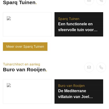
Sparq Tuinen
Sparq Tuinen
Een functionele en
sfeervolle tuin voor
het hele gezin
Meer over Sparq Tuinen
Tuinarchitect en aanleg
Buro van Rooijen
Buro van Rooijen
De Mediterrane
villatuin van Joel
Beukers