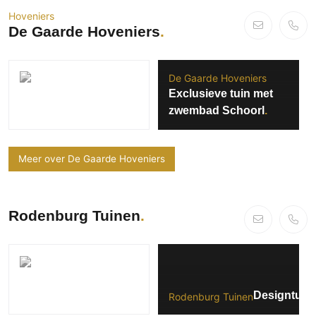
Hoveniers
De Gaarde Hoveniers
De Gaarde Hoveniers
Exclusieve tuin met
zwembad Schoorl
Meer over De Gaarde Hoveniers
Rodenburg Tuinen
Designtuin 
Rodenburg Tuinen