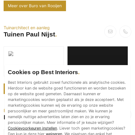
Meer over Buro van Rooijen
Tuinarchitect en aanleg
Tuinen Paul Nijst
Fleurige villa
Tuinen Paul Nijst
Cookies op Best Interiors
Best Interiors gebruikt zowel functionele als analytische cookies.
Hierdoor kan de website goed functioneren en worden bezoeken
Meer over Tuinen Paul Nijst
op de website goed gemeten. Daarnaast kunnen er
marketingcookies worden geplaatst als je deze accepteert. Met
marketingcookies kunnen wij de ervaring op onze website
Exclusieve tuinen
persoonlijker en meer gestroomlijnd maken. We kunnen je
Meker Tuinen
namelijk nuttige advertenties laten zien en zo je ervaring
persoonlijker maken. Meer informatie of je keuze wijzigen?
Cookievoorkeuren instellen
. Liever toch geen marketingcookies?
Dan kun je deze hier
weigeren
. We plaatsen dan enkel het