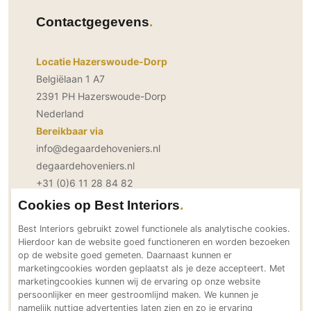
PVC vloeren
Contactgegevens
Gietvloeren
Houten vloeren
Locatie Hazerswoude-Dorp
Natuursteen en keramiek vloeren
Belgiëlaan 1 A7
Vloerkleden
2391 PH Hazerswoude-Dorp
Nederland
Afwerking
Bereikbaar via
info@degaardehoveniers.nl
Wandafwerking
degaardehoveniers.nl
Beton Ciré
+31 (0)6 11 28 84 82
Behang / Wandtextiel
+31 (0)6 15 41 04 38
Cookies op Best Interiors
Natuursteen en keramiek
Social Media
Best Interiors gebruikt zowel functionele als analytische cookies.
Leer
Hierdoor kan de website goed functioneren en worden bezoeken
Schilderwerk
op de website goed gemeten. Daarnaast kunnen er
marketingcookies worden geplaatst als je deze accepteert. Met
Stucwerk
marketingcookies kunnen wij de ervaring op onze website
Neem direct contact op
Spuitwerk
persoonlijker en meer gestroomlijnd maken. We kunnen je
namelijk nuttige advertenties laten zien en zo je ervaring