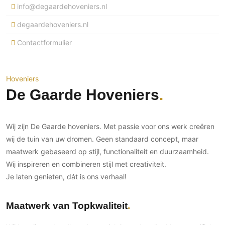
Ramen
info@degaardehoveniers.nl
Woondecoratie
Tuinmeubelen
Kinderkamer
Buitendeuren
Tuinverlichting
Serre/Veranda
degaardehoveniers.nl
Inrichting
Deursystemen
Slaapkamer
Contactformulier
Omheining
Roomdividers
Glazen wandsystemen
Thuisbioscoop
Bedden
Vouwwanden
Hekwerken en poorten
Toilet
Meubels
Garagedeuren
Hoveniers
Wellness
Zwemmen
De Gaarde Hoveniers
Verlichting
Werkkamer
Zonwering
Zwembad en zwemvijver
Haarden
Wijnkelder
Zonwering
Tuin wellness
Glas
Woonkamer
Wij zijn De Gaarde hoveniers. Met passie voor ons werk creëren
Buitenshutters
Interieurbouw
wij de tuin van uw dromen. Geen standaard concept, maar
Vloer
Buitenkijken
Trappen
maatwerk gebaseerd op stijl, functionaliteit en duurzaamheid.
Overig
Buitenvloeren
Wij inspireren en combineren stijl met creativiteit.
Bijgebouw / Poolhouse
Autolift
Houten buitenvloeren
Keuken
Je laten genieten, dát is ons verhaal!
Terrasoverkapping
3D visualisaties
Natuursteen en keramiek
Keukens
Tuin
buitenvloeren
Maatwerk van
Topkwaliteit
Keukenapparatuur
Villa
Vlonders
Gevel
Keukenbladen
Zwembad