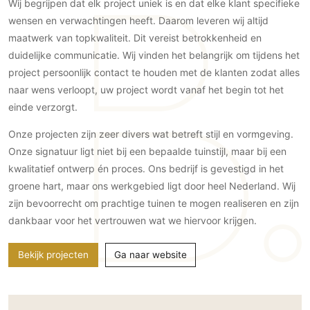
Gevelbekleding
Wij begrijpen dat elk project uniek is en dat elke klant specifieke
Zonwering
Keukenaccessoires
wensen en verwachtingen heeft. Daarom leveren wij altijd
Gevelstenen
Zakelijk
Keukenkranen
Zonwering buiten
maatwerk van topkwaliteit. Dit vereist betrokkenheid en
Houten gevelbekleding
Horeca
duidelijke communicatie. Wij vinden het belangrijk om tijdens het
Stucwerk
Ramen en deuren
project persoonlijk contact te houden met de klanten zodat alles
Kantoor
Schilderwerk buiten
Binnendeuren
naar wens verloopt, uw project wordt vanaf het begin tot het
einde verzorgt.
Aluminium deuren
Houten deuren
Onze projecten zijn zeer divers wat betreft stijl en vormgeving.
Stalen deuren
Onze signatuur ligt niet bij een bepaalde tuinstijl, maar bij een
Systeemwanden
kwalitatief ontwerp én proces. Ons bedrijf is gevestigd in het
groene hart, maar ons werkgebied ligt door heel Nederland. Wij
Deurbeslag
zijn bevoorrecht om prachtige tuinen te mogen realiseren en zijn
Raambeslag
dankbaar voor het vertrouwen wat we hiervoor krijgen.
Meubelbeslag
Bekijk projecten
Ga naar website
Vloer
Vloeren
Beton Ciré vloeren