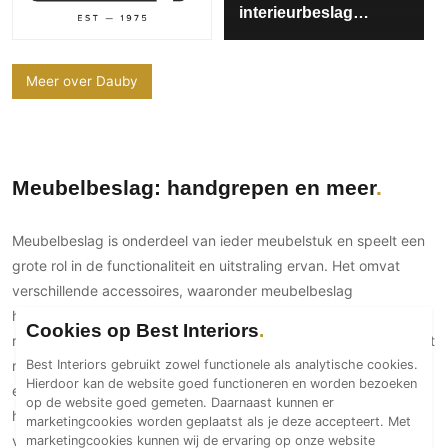
interieurbeslag
PVC vloeren
project Fabriek 61
Gietvloeren
Houten vloeren
Meer over Dauby
Natuursteen en keramiek vloeren
Vloerkleden
Afwerking
Meubelbeslag: handgrepen en meer
Wandafwerking
Meubelbeslag is onderdeel van ieder meubelstuk en speelt een
Beton Ciré
grote rol in de functionaliteit en uitstraling ervan. Het omvat
Behang / Wandtextiel
verschillende accessoires, waaronder meubelbeslag
Natuursteen en keramiek
handgrepen, scharnieren en sloten. Deze elementen zijn
Cookies op Best Interiors
Leer
natuurlijk hartstikke functioneel, maar kunnen ook een statement
Schilderwerk
Best Interiors gebruikt zowel functionele als analytische cookies.
maken in je
interieur
. Met de juiste keuze in meubelbeslag kun je
Hierdoor kan de website goed functioneren en worden bezoeken
Stucwerk
een unieke sfeer creëren die past bij jouw smaak en de stijl in
op de website goed gemeten. Daarnaast kunnen er
huis. Denk bijvoorbeeld aan klassieke handgrepen in
Spuitwerk
marketingcookies worden geplaatst als je deze accepteert. Met
verschillende vormen en afwerkingen, die de look van een kast
marketingcookies kunnen wij de ervaring op onze website