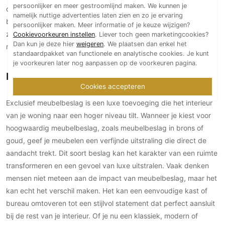
persoonlijker en meer gestroomlijnd maken. We kunnen je
of lade in een keer compleet kunnen veranderen. Of overweeg
Technologie
namelijk nuttige advertenties laten zien en zo je ervaring
bijzondere meubelbeslag scharnieren die niet alleen praktisch
persoonlijker maken. Meer informatie of je keuze wijzigen?
Audio/Video
zijn, maar ook als decoratieve accenten fungeren. Met exclusief
Cookievoorkeuren instellen
. Liever toch geen marketingcookies?
Thuisbioscoop
Dan kun je deze hier
weigeren
. We plaatsen dan enkel het
meubelbeslag worden je
meubels
echte blikvangers in je huis.
standaardpakket van functionele en analytische cookies. Je kunt
Domotica
je voorkeuren later nog aanpassen op de voorkeuren pagina.
Mirror TV
Exclusief meubelbeslag op meubelen
Fitnessapparatuur
Cookies accepteren
Wifi
Exclusief meubelbeslag is een luxe toevoeging die het interieur
van je woning naar een hoger niveau tilt. Wanneer je kiest voor
Overig
hoogwaardig meubelbeslag, zoals meubelbeslag in brons of
Aannemers Interieur
goud, geef je meubelen een verfijnde uitstraling die direct de
aandacht trekt. Dit soort beslag kan het karakter van een ruimte
Akoestiek
transformeren en een gevoel van luxe uitstralen. Vaak denken
Binnenzwembaden
mensen niet meteen aan de impact van meubelbeslag, maar het
Wellness
kan echt het verschil maken. Het kan een eenvoudige kast of
Wijnkelder en wijnkasten
bureau omtoveren tot een stijlvol statement dat perfect aansluit
bij de rest van je interieur. Of je nu een klassiek, modern of