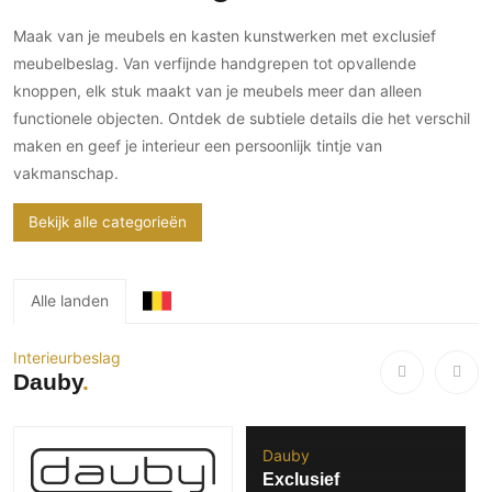
Gevelbekleding
Zonwering
Keukenaccessoires
Maak van je meubels en kasten kunstwerken met exclusief
Gevelstenen
Zakelijk
Keukenkranen
Zonwering buiten
meubelbeslag. Van verfijnde handgrepen tot opvallende
Houten gevelbekleding
Horeca
knoppen, elk stuk maakt van je meubels meer dan alleen
Stucwerk
Ramen en deuren
Kantoor
functionele objecten. Ontdek de subtiele details die het verschil
Schilderwerk buiten
Binnendeuren
maken en geef je interieur een persoonlijk tintje van
Aluminium deuren
vakmanschap.
Houten deuren
Bekijk alle categorieën
Stalen deuren
Systeemwanden
Deurbeslag
Alle landen
Raambeslag
Interieurbeslag
Meubelbeslag
Dauby
Vloer
Vloeren
Dauby
Exclusief
Beton Ciré vloeren