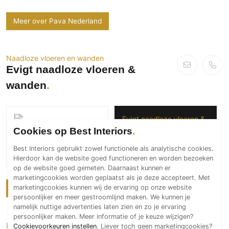
Meer over Pava Nederland
Naadloze vloeren en wanden
Evigt naadloze vloeren &
wanden
Evigt naadloze vloeren &
wanden
Cookies op Best Interiors
Exclusieve
Best Interiors gebruikt zowel functionele als analytische cookies.
buitenvloer bij luxe
Hierdoor kan de website goed functioneren en worden bezoeken
villa
op de website goed gemeten. Daarnaast kunnen er
marketingcookies worden geplaatst als je deze accepteert. Met
marketingcookies kunnen wij de ervaring op onze website
Meer over Evigt naadloze vloeren & wanden
persoonlijker en meer gestroomlijnd maken. We kunnen je
namelijk nuttige advertenties laten zien en zo je ervaring
persoonlijker maken. Meer informatie of je keuze wijzigen?
Luxe wand- en vloerafwerking
Cookievoorkeuren instellen
. Liever toch geen marketingcookies?