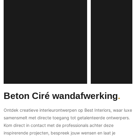
Gevelbekleding
Zonwering
Keukenaccessoires
Gevelstenen
Zakelijk
Keukenkranen
Zonwering buiten
Houten gevelbekleding
Horeca
Stucwerk
Ramen en deuren
Kantoor
Schilderwerk buiten
Binnendeuren
Aluminium deuren
Houten deuren
Stalen deuren
Systeemwanden
Deurbeslag
Raambeslag
Beton Ciré wandafwerking
Meubelbeslag
Ontdek creatieve interieurontwerpen op Best Interiors, waar luxe
Vloer
samensmelt met directe toegang tot getalenteerde ontwerpers.
Vloeren
Kom direct in contact met de professionals achter deze
inspirerende projecten, bespreek jouw wensen en laat je
Beton Ciré vloeren