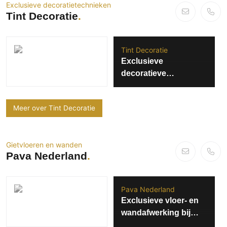
Exclusieve decoratietechnieken
Technologie
Tint Decoratie
Audio/Video
Thuisbioscoop
Tint Decoratie
Domotica
Exclusieve
Mirror TV
decoratieve
Fitnessapparatuur
afwerkingen project
Loft V.VD
Wifi
Meer over Tint Decoratie
Overig
Aannemers Interieur
Gietvloeren en wanden
Pava Nederland
Akoestiek
Binnenzwembaden
Wellness
Pava Nederland
Wijnkelder en wijnkasten
Exclusieve vloer- en
wandafwerking bij
Manon Tilstra