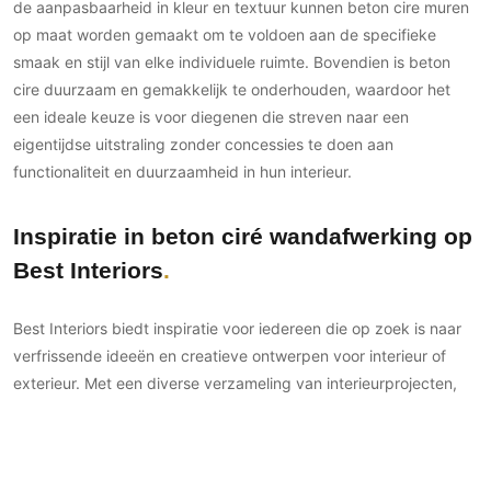
de aanpasbaarheid in kleur en textuur kunnen beton cire muren
op maat worden gemaakt om te voldoen aan de specifieke
smaak en stijl van elke individuele ruimte. Bovendien is beton
cire duurzaam en gemakkelijk te onderhouden, waardoor het
een ideale keuze is voor diegenen die streven naar een
eigentijdse uitstraling zonder concessies te doen aan
functionaliteit en duurzaamheid in hun interieur.
Inspiratie in beton ciré wandafwerking op
Best Interiors
Best Interiors biedt inspiratie voor iedereen die op zoek is naar
verfrissende ideeën en creatieve ontwerpen voor interieur of
exterieur. Met een diverse verzameling van interieurprojecten,
biedt Best Interiors een kijkje in de wereld van innovatief design,
waar vakmanschap en esthetiek samenkomen. Of het nu gaat
om eigentijdse kantooromgevingen, sfeervolle woonkamers of