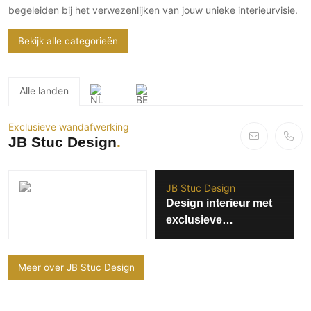
begeleiden bij het verwezenlijken van jouw unieke interieurvisie.
PVC vloeren
Gietvloeren
Bekijk alle categorieën
Houten vloeren
Natuursteen en keramiek vloeren
Alle landen
Vloerkleden
Exclusieve wandafwerking
Afwerking
JB Stuc Design
Wandafwerking
Beton Ciré
JB Stuc Design
Behang / Wandtextiel
Design interieur met
Natuursteen en keramiek
exclusieve
Leer
wandafwerking
Schilderwerk
Meer over JB Stuc Design
Stucwerk
Spuitwerk