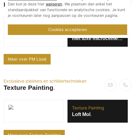
PM Lissé
Dan kun je deze hier
weigeren
. We plaatsen dan enkel het
standaardpakket van functionele en analytische cookies. Je kunt
je voorkeuren later nog aanpassen op de voorkeuren pagina.
PM Lissé
Cookies accepteren
Exclusieve badkamer
met luxe microcement
wandafwerking
Meer over PM Lissé
Exclusieve pleisters en schildertechnieken
Texture Painting
Texture Painting
Loft Mol
Meer over Texture Painting