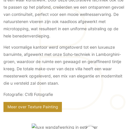
Gevelbekleding
Zonwering
Keukenaccessoires
te passen op het plafond, creëerden we een ontspannen gevoel
Gevelstenen
Zakelijk
Keukenkranen
Zonwering buiten
van continuïteit, perfect voor een mooie wellnesservaring. De
Houten gevelbekleding
natuurstenen vloeren zijn ook naadloos afgewerkt met
Horeca
Stucwerk
Ramen en deuren
microtopping, wat resulteert in een uniforme uitstraling op de
Kantoor
Schilderwerk buiten
hele benedenverdieping.
Binnendeuren
Aluminium deuren
Het voormalige kantoor werd omgetoverd tot een luxueuze
Houten deuren
barruimte, afgewerkt met onze Soho-techniek in Lamborghini-
groen, waardoor de ruimte een gewaagd en geraffineerd tintje
Stalen deuren
kreeg. De totale make-over van deze villa heeft een waar
Systeemwanden
meesterwerk opgeleverd, een mix van elegantie en moderniteit
Deurbeslag
die u versteld zal doen staan.
Raambeslag
Fotografie: CVB Fotografie
Meubelbeslag
Meer over Texture Painting
Vloer
Vloeren
Beton Ciré vloeren