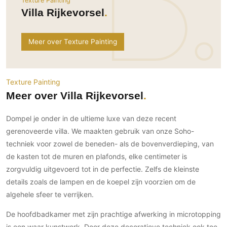
Texture Painting
Ramen
Woondecoratie
Tuinmeubelen
Kinderkamer
Villa Rijkevorsel
Buitendeuren
Tuinverlichting
Serre/Veranda
Inrichting
Deursystemen
Slaapkamer
Meer over Texture Painting
Omheining
Roomdividers
Glazen wandsystemen
Thuisbioscoop
Bedden
Vouwwanden
Hekwerken en poorten
Toilet
Meubels
Garagedeuren
Texture Painting
Wellness
Zwemmen
Verlichting
Meer over Villa Rijkevorsel
Werkkamer
Zonwering
Zwembad en zwemvijver
Haarden
Wijnkelder
Dompel je onder in de ultieme luxe van deze recent
Zonwering
Tuin wellness
Glas
Woonkamer
gerenoveerde villa. We maakten gebruik van onze Soho-
Buitenshutters
Interieurbouw
Vloer
techniek voor zowel de beneden- als de bovenverdieping, van
Buitenkijken
Trappen
de kasten tot de muren en plafonds, elke centimeter is
Overig
Buitenvloeren
Bijgebouw / Poolhouse
zorgvuldig uitgevoerd tot in de perfectie. Zelfs de kleinste
Autolift
Houten buitenvloeren
Keuken
Terrasoverkapping
details zoals de lampen en de koepel zijn voorzien om de
3D visualisaties
Natuursteen en keramiek
Keukens
algehele sfeer te verrijken.
Tuin
buitenvloeren
Keukenapparatuur
Villa
Vlonders
Gevel
De hoofdbadkamer met zijn prachtige afwerking in microtopping
Keukenbladen
Zwembad
is een waar kunstwerk. Door deze decoratieve techniek ook toe