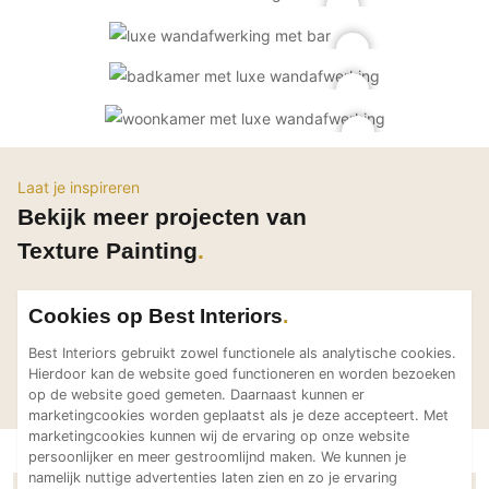
PVC vloeren
Gietvloeren
Houten vloeren
Natuursteen en keramiek vloeren
Vloerkleden
Laat je inspireren
Afwerking
Bekijk meer projecten van
Wandafwerking
Texture Painting
Beton Ciré
Behang / Wandtextiel
Cookies op Best Interiors
Natuursteen en keramiek
Best Interiors gebruikt zowel functionele als analytische cookies.
Luxe villa Oud-
Vakantiewo
Leer
Hierdoor kan de website goed functioneren en worden bezoeken
Texture Painting
Texture Painting
Turnhout
Mexico
Schilderwerk
op de website goed gemeten. Daarnaast kunnen er
marketingcookies worden geplaatst als je deze accepteert. Met
Stucwerk
marketingcookies kunnen wij de ervaring op onze website
persoonlijker en meer gestroomlijnd maken. We kunnen je
Spuitwerk
namelijk nuttige advertenties laten zien en zo je ervaring