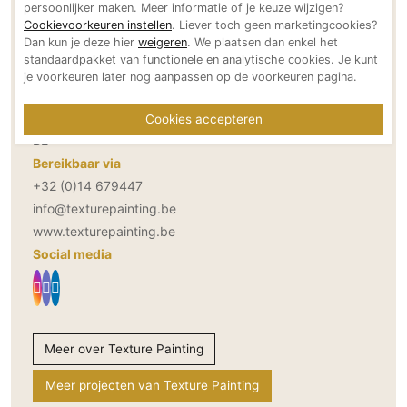
persoonlijker maken. Meer informatie of je keuze wijzigen?
Technologie
Contactgegevens Texture Painting
Cookievoorkeuren instellen
. Liever toch geen marketingcookies?
Dan kun je deze hier
weigeren
. We plaatsen dan enkel het
Audio/Video
standaardpakket van functionele en analytische cookies. Je kunt
Adresgegevens
Thuisbioscoop
je voorkeuren later nog aanpassen op de voorkeuren pagina.
Muizenvenstraat 6
Domotica
2300 Turnhout
Cookies accepteren
Mirror TV
BE
Fitnessapparatuur
Bereikbaar via
Wifi
+32 (0)14 679447
info@texturepainting.be
Overig
www.texturepainting.be
Aannemers Interieur
Social media
Akoestiek
Binnenzwembaden
Wellness
Meer over Texture Painting
Wijnkelder en wijnkasten
Meer projecten van Texture Painting