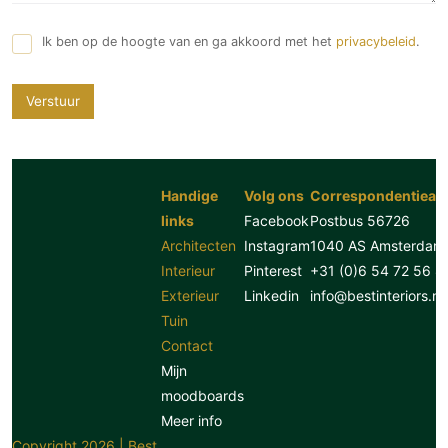
Ik ben op de hoogte van en ga akkoord met het
privacybeleid
.
Verstuur
Handige
Volg ons
Correspondentiead
links
Facebook
Postbus 56726
Architecten
Instagram
1040 AS Amsterdam
Interieur
Pinterest
+31 (0)6 54 72 56 8
Exterieur
Linkedin
info@bestinteriors.nl
Tuin
Contact
Mijn
moodboards
Meer info
Copyright 2026 | Best