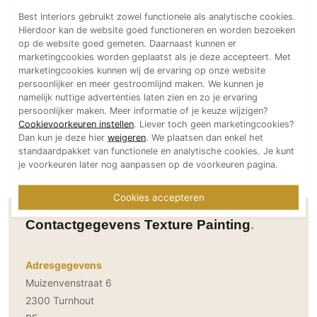
Technologie
Best Interiors gebruikt zowel functionele als analytische cookies.
Hierdoor kan de website goed functioneren en worden bezoeken
Audio/Video
op de website goed gemeten. Daarnaast kunnen er
Thuisbioscoop
marketingcookies worden geplaatst als je deze accepteert. Met
marketingcookies kunnen wij de ervaring op onze website
Domotica
persoonlijker en meer gestroomlijnd maken. We kunnen je
namelijk nuttige advertenties laten zien en zo je ervaring
Mirror TV
persoonlijker maken. Meer informatie of je keuze wijzigen?
Fitnessapparatuur
Cookievoorkeuren instellen
. Liever toch geen marketingcookies?
Dan kun je deze hier
weigeren
. We plaatsen dan enkel het
Wifi
standaardpakket van functionele en analytische cookies. Je kunt
je voorkeuren later nog aanpassen op de voorkeuren pagina.
Overig
Aannemers Interieur
Cookies accepteren
Akoestiek
Contactgegevens Texture Painting
Binnenzwembaden
Wellness
Adresgegevens
Wijnkelder en wijnkasten
Muizenvenstraat 6
2300 Turnhout