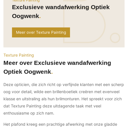
Texture Painting
Ramen
Woondecoratie
Tuinmeubelen
Kinderkamer
Exclusieve wandafwerking Optiek
Buitendeuren
Tuinverlichting
Serre/Veranda
Oogwenk
Inrichting
Deursystemen
Slaapkamer
Omheining
Roomdividers
Glazen wandsystemen
Thuisbioscoop
Meer over Texture Painting
Bedden
Vouwwanden
Hekwerken en poorten
Toilet
Meubels
Garagedeuren
Wellness
Zwemmen
Verlichting
Werkkamer
Texture Painting
Zonwering
Zwembad en zwemvijver
Haarden
Meer over Exclusieve wandafwerking
Wijnkelder
Zonwering
Tuin wellness
Glas
Optiek Oogwenk
Woonkamer
Buitenshutters
Interieurbouw
Vloer
Deze opticien, die zich richt op verfijnde klanten met een scherp
Buitenkijken
Trappen
Overig
Buitenvloeren
oog voor detail, wilde een brillenboetiek creëren met evenveel
Bijgebouw / Poolhouse
Autolift
Houten buitenvloeren
klasse en uitstraling als hun brilmonturen. Het spreekt voor zich
Keuken
Terrasoverkapping
dat Texture Painting deze uitdagende taak met veel
3D visualisaties
Natuursteen en keramiek
Keukens
Tuin
buitenvloeren
enthousiasme op zich nam.
Keukenapparatuur
Villa
Vlonders
Gevel
Het plafond kreeg een prachtige afwerking met onze gladde
Keukenbladen
Zwembad