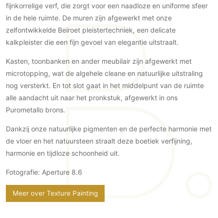
Gevelbekleding
fijnkorrelige verf, die zorgt voor een naadloze en uniforme sfeer
Zonwering
Keukenaccessoires
Gevelstenen
in de hele ruimte. De muren zijn afgewerkt met onze
Zakelijk
Keukenkranen
Zonwering buiten
zelfontwikkelde Beiroet pleistertechniek, een delicate
Houten gevelbekleding
Horeca
kalkpleister die een fijn gevoel van elegantie uitstraalt.
Stucwerk
Ramen en deuren
Kantoor
Schilderwerk buiten
Kasten, toonbanken en ander meubilair zijn afgewerkt met
Binnendeuren
microtopping, wat de algehele cleane en natuurlijke uitstraling
Aluminium deuren
nog versterkt. En tot slot gaat in het middelpunt van de ruimte
Houten deuren
alle aandacht uit naar het pronkstuk, afgewerkt in ons
Stalen deuren
Purometallo brons.
Systeemwanden
Dankzij onze natuurlijke pigmenten en de perfecte harmonie met
Deurbeslag
de vloer en het natuursteen straalt deze boetiek verfijning,
Raambeslag
harmonie en tijdloze schoonheid uit.
Meubelbeslag
Fotografie: Aperture 8.6
Vloer
Meer over Texture Painting
Vloeren
Beton Ciré vloeren