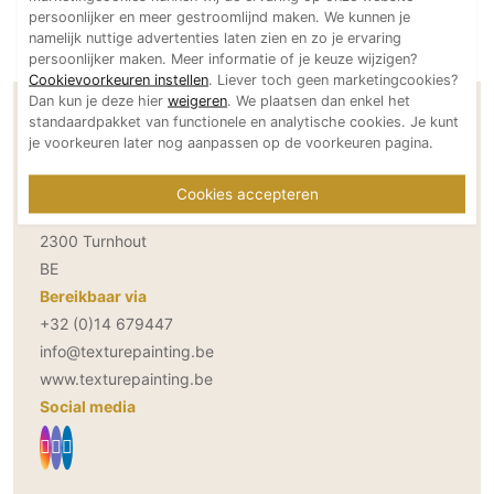
persoonlijker en meer gestroomlijnd maken. We kunnen je
Technologie
namelijk nuttige advertenties laten zien en zo je ervaring
Audio/Video
persoonlijker maken. Meer informatie of je keuze wijzigen?
Cookievoorkeuren instellen
. Liever toch geen marketingcookies?
Thuisbioscoop
Dan kun je deze hier
weigeren
. We plaatsen dan enkel het
Domotica
Contactgegevens Texture Painting
standaardpakket van functionele en analytische cookies. Je kunt
je voorkeuren later nog aanpassen op de voorkeuren pagina.
Mirror TV
Fitnessapparatuur
Adresgegevens
Cookies accepteren
Muizenvenstraat 6
Wifi
2300 Turnhout
BE
Overig
Bereikbaar via
Aannemers Interieur
+32 (0)14 679447
Akoestiek
info@texturepainting.be
Binnenzwembaden
www.texturepainting.be
Wellness
Social media
Wijnkelder en wijnkasten