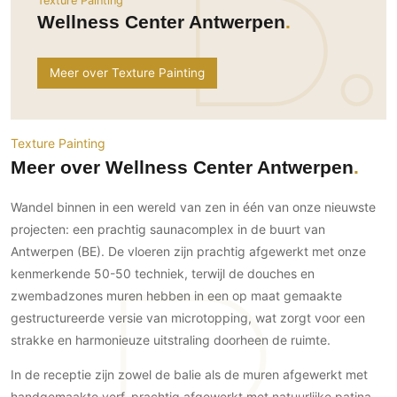
Texture Painting
Ramen
Woondecoratie
Tuinmeubelen
Kinderkamer
Wellness Center Antwerpen
Buitendeuren
Tuinverlichting
Serre/Veranda
Inrichting
Deursystemen
Slaapkamer
Meer over Texture Painting
Omheining
Roomdividers
Glazen wandsystemen
Thuisbioscoop
Bedden
Vouwwanden
Hekwerken en poorten
Toilet
Meubels
Garagedeuren
Texture Painting
Wellness
Zwemmen
Verlichting
Meer over Wellness Center Antwerpen
Werkkamer
Zonwering
Zwembad en zwemvijver
Haarden
Wijnkelder
Wandel binnen in een wereld van zen in één van onze nieuwste
Zonwering
Tuin wellness
Glas
Woonkamer
projecten: een prachtig saunacomplex in de buurt van
Buitenshutters
Interieurbouw
Vloer
Antwerpen (BE). De vloeren zijn prachtig afgewerkt met onze
Buitenkijken
Trappen
kenmerkende 50-50 techniek, terwijl de douches en
Overig
Buitenvloeren
Bijgebouw / Poolhouse
zwembadzones muren hebben in een op maat gemaakte
Autolift
Houten buitenvloeren
Keuken
Terrasoverkapping
gestructureerde versie van microtopping, wat zorgt voor een
3D visualisaties
Natuursteen en keramiek
Keukens
strakke en harmonieuze uitstraling doorheen de ruimte.
Tuin
buitenvloeren
Keukenapparatuur
Villa
Vlonders
Gevel
In de receptie zijn zowel de balie als de muren afgewerkt met
Keukenbladen
Zwembad
handgemaakte verf, prachtig afgewerkt met natuurlijke patina