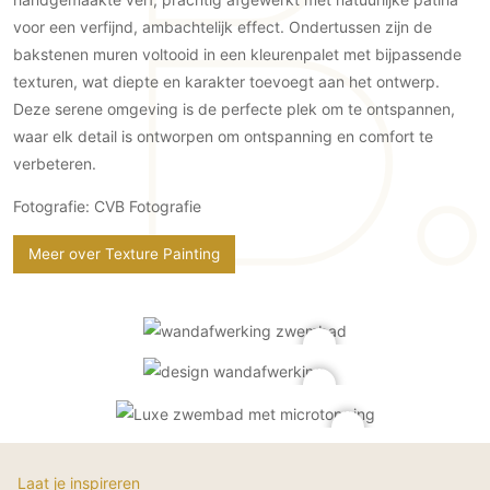
Gevelbekleding
Zonwering
Keukenaccessoires
voor een verfijnd, ambachtelijk effect. Ondertussen zijn de
Gevelstenen
Zakelijk
Keukenkranen
Zonwering buiten
bakstenen muren voltooid in een kleurenpalet met bijpassende
Houten gevelbekleding
texturen, wat diepte en karakter toevoegt aan het ontwerp.
Horeca
Stucwerk
Ramen en deuren
Deze serene omgeving is de perfecte plek om te ontspannen,
Kantoor
Schilderwerk buiten
waar elk detail is ontworpen om ontspanning en comfort te
Binnendeuren
verbeteren.
Aluminium deuren
Houten deuren
Fotografie: CVB Fotografie
Stalen deuren
Meer over Texture Painting
Systeemwanden
Deurbeslag
Raambeslag
Meubelbeslag
Vloer
Vloeren
Beton Ciré vloeren
Laat je inspireren