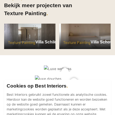
Bekijk meer projecten van
PVC vloeren
Texture Painting
Gietvloeren
Houten vloeren
Natuursteen en keramiek vloeren
Vloerkleden
Villa Schilde
Villa Schote
Texture Painting
Texture Painting
Afwerking
Wandafwerking
Beton Ciré
Behang / Wandtextiel
Natuursteen en keramiek
Cookies op Best Interiors
Leer
Schilderwerk
Best Interiors gebruikt zowel functionele als analytische cookies.
Hierdoor kan de website goed functioneren en worden bezoeken
Stucwerk
op de website goed gemeten. Daarnaast kunnen er
Spuitwerk
marketingcookies worden geplaatst als je deze accepteert. Met
marketingcookies kunnen wij de ervaring op onze website