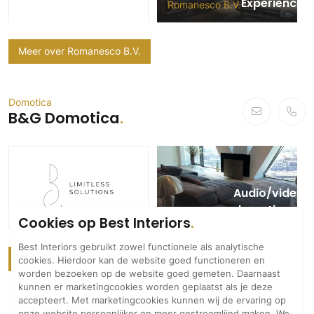
Experience 
Romanesco B.V.
Technologie
Audio/Video
Meer over Romanesco B.V.
Thuisbioscoop
Domotica
Mirror TV
Domotica
B&G Domotica
Fitnessapparatuur
Wifi
Overig
Audio/video 
Aannemers Interieur
domotica pro
B&G Domotica
Akoestiek
Cookies op Best Interiors
Pontsteiger
Binnenzwembaden
Best Interiors gebruikt zowel functionele als analytische
Wellness
Meer over B&G Domotica
cookies. Hierdoor kan de website goed functioneren en
worden bezoeken op de website goed gemeten. Daarnaast
Wijnkelder en wijnkasten
kunnen er marketingcookies worden geplaatst als je deze
accepteert. Met marketingcookies kunnen wij de ervaring op
onze website persoonlijker en meer gestroomlijnd maken. We