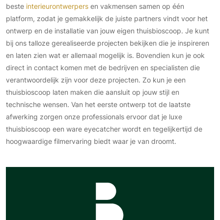
beste
interieurontwerpers
en vakmensen samen op één
platform, zodat je gemakkelijk de juiste partners vindt voor het
ontwerp en de installatie van jouw eigen thuisbioscoop. Je kunt
bij ons talloze gerealiseerde projecten bekijken die je inspireren
en laten zien wat er allemaal mogelijk is. Bovendien kun je ook
direct in contact komen met de bedrijven en specialisten die
verantwoordelijk zijn voor deze projecten. Zo kun je een
thuisbioscoop laten maken die aansluit op jouw stijl en
technische wensen. Van het eerste ontwerp tot de laatste
afwerking zorgen onze professionals ervoor dat je luxe
thuisbioscoop een ware eyecatcher wordt en tegelijkertijd de
hoogwaardige filmervaring biedt waar je van droomt.