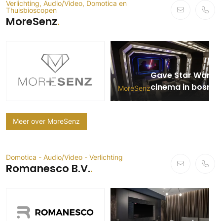
Verlichting, Audio/Video, Domotica en
Thuisbioscopen
PVC vloeren
MoreSenz
Gietvloeren
Houten vloeren
Natuursteen en keramiek vloeren
Vloerkleden
Gave Star Wars
cinema in bosrijk
MoreSenz
Afwerking
villa in Gelderlan
Wandafwerking
Beton Ciré
Meer over MoreSenz
Behang / Wandtextiel
Natuursteen en keramiek
Domotica - Audio/Video - Verlichting
Leer
Romanesco B.V.
Schilderwerk
Stucwerk
Spuitwerk