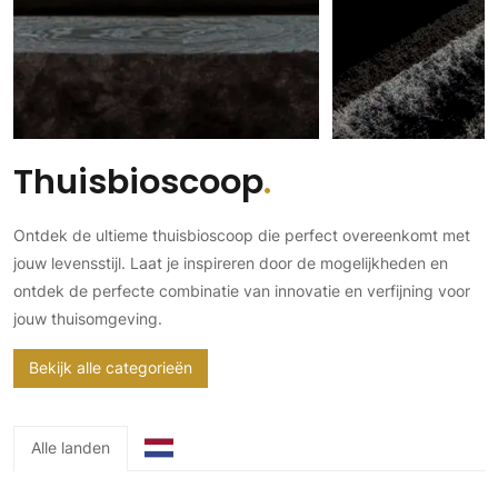
Gevelbekleding
Zonwering
Keukenaccessoires
Gevelstenen
Zakelijk
Keukenkranen
Zonwering buiten
Houten gevelbekleding
Horeca
Stucwerk
Ramen en deuren
Kantoor
Schilderwerk buiten
Binnendeuren
Thuisbioscoop
Aluminium deuren
Houten deuren
Ontdek de ultieme thuisbioscoop die perfect overeenkomt met
Stalen deuren
jouw levensstijl. Laat je inspireren door de mogelijkheden en
Systeemwanden
ontdek de perfecte combinatie van innovatie en verfijning voor
Deurbeslag
jouw thuisomgeving.
Raambeslag
Meubelbeslag
Bekijk alle categorieën
Vloer
Alle landen
Vloeren
Beton Ciré vloeren