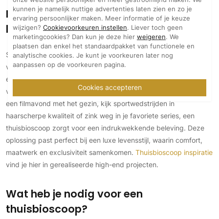
kunnen je namelijk nuttige advertenties laten zien en zo je
Luxe thuisbioscoop: haal de
ervaring persoonlijker maken. Meer informatie of je keuze
bioscoopervaring in huis
wijzigen?
Cookievoorkeuren instellen
. Liever toch geen
marketingcookies? Dan kun je deze hier
weigeren
. We
plaatsen dan enkel het standaardpakket van functionele en
Stel je voor: de ultieme filmervaring, maar dan zonder je huis te
analytische cookies. Je kunt je voorkeuren later nog
aanpassen op de voorkeuren pagina.
verlaten. Een thuisbioscoop biedt ongeëvenaard kijkplezier. Met
een thuisbioscoop haal je de bioscoopervaring in huis en dat
Cookies accepteren
volledig afgestemd op jouw voorkeuren en interieur. Geniet van
een filmavond met het gezin, kijk sportwedstrijden in
haarscherpe kwaliteit of zink weg in je favoriete series, een
thuisbioscoop zorgt voor een indrukwekkende beleving. Deze
oplossing past perfect bij een luxe levensstijl, waarin comfort,
maatwerk en exclusiviteit samenkomen.
Thuisbioscoop inspiratie
vind je hier in gerealiseerde high-end projecten.
Wat heb je nodig voor een
thuisbioscoop?