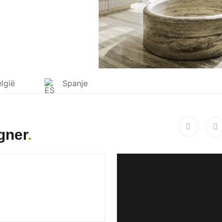
lgië
Spanje
gner