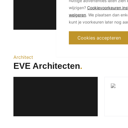
nuttige advertenties laten zien 
wijzigen?
Cookievoorkeuren inst
weigeren
. We plaatsen dan enk
kunt je voorkeuren later nog a
Cookies accepteren
Architect
EVE Architecten