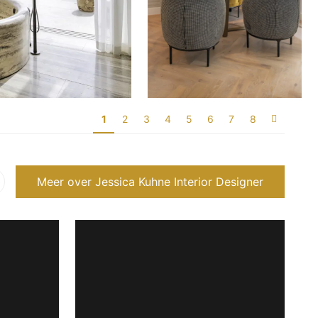
1
2
3
4
5
6
7
8
Meer over Jessica Kuhne Interior Designer