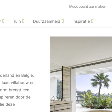
Moodboard aanmaken
r
Tuin
Duurzaamheid
Inspiratie
derland en België.
, luxe villabouw en
tform brengt een
spireren door de
die deze