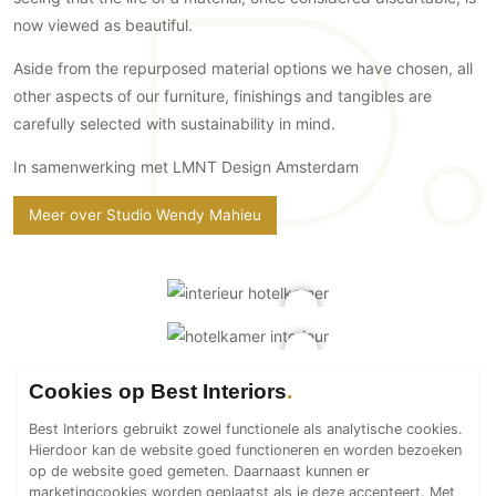
PVC vloeren
now viewed as beautiful.
Gietvloeren
Aside from the repurposed material options we have chosen, all
Houten vloeren
other aspects of our furniture, finishings and tangibles are
Natuursteen en keramiek vloeren
carefully selected with sustainability in mind.
Vloerkleden
In samenwerking met LMNT Design Amsterdam
Afwerking
Meer over Studio Wendy Mahieu
Wandafwerking
Beton Ciré
Behang / Wandtextiel
Natuursteen en keramiek
Leer
Cookies op Best Interiors
Schilderwerk
Best Interiors gebruikt zowel functionele als analytische cookies.
Stucwerk
Hierdoor kan de website goed functioneren en worden bezoeken
Spuitwerk
op de website goed gemeten. Daarnaast kunnen er
marketingcookies worden geplaatst als je deze accepteert. Met