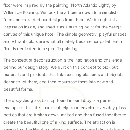
Gevelbekleding
Zonwering
floor were inspired by the painting “North Atlantic Light”, by
Keukenaccessoires
Gevelstenen
Willem de Kooning. We took the art piece down to a simplistic
Zakelijk
Keukenkranen
Zonwering buiten
Houten gevelbekleding
form and extracted our designs from there. We brought this
Horeca
Stucwerk
inspiration inside, and used it as a starting point for the design
Ramen en deuren
Kantoor
canvas of this unique hotel. The simple geometry, playful shapes
Schilderwerk buiten
Binnendeuren
and vibrant colors are what ultimately became our pallet. Each
Aluminium deuren
floor is dedicated to a specific painting.
Houten deuren
The concept of deconstruction is the inspiration and challenge
Stalen deuren
behind our design story. We built on this concept to ​pick ​out
Systeemwanden
materials and products that take existing elements and objects,
Deurbeslag
deconstruct them, and then repurpose them into new and
Raambeslag
beautiful forms.
Meubelbeslag
The upcycled glass bar top found in our lobby is a perfect
example of this, it is made entirely from recycled everyday glass
Vloer
bottles that are broken down, melted and then fused together to
Vloeren
create the beautiful one of a kind surface. The attraction is
Beton Ciré vloeren
seeing that the life of a material, once considered discartable, is