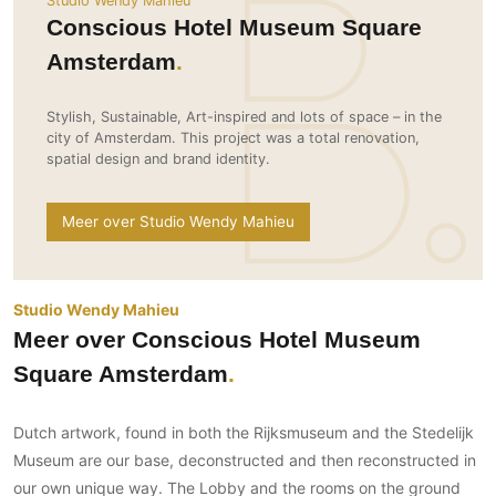
Studio Wendy Mahieu
Ramen
Woondecoratie
Tuinmeubelen
Kinderkamer
Conscious Hotel Museum Square
Buitendeuren
Tuinverlichting
Serre/Veranda
Amsterdam
Inrichting
Deursystemen
Slaapkamer
Omheining
Roomdividers
Glazen wandsystemen
Thuisbioscoop
Stylish, Sustainable, Art-inspired and lots of space – in the
city of Amsterdam. This project was a total renovation,
Bedden
Vouwwanden
Hekwerken en poorten
Toilet
spatial design and brand identity.
Meubels
Garagedeuren
Wellness
Zwemmen
Verlichting
Werkkamer
Meer over Studio Wendy Mahieu
Zonwering
Zwembad en zwemvijver
Haarden
Wijnkelder
Zonwering
Tuin wellness
Glas
Woonkamer
Buitenshutters
Interieurbouw
Studio Wendy Mahieu
Vloer
Buitenkijken
Trappen
Meer over Conscious Hotel Museum
Overig
Buitenvloeren
Bijgebouw / Poolhouse
Square Amsterdam
Autolift
Houten buitenvloeren
Keuken
Terrasoverkapping
3D visualisaties
Natuursteen en keramiek
Keukens
Tuin
buitenvloeren
Dutch artwork, found in both the Rijksmuseum and the Stedelijk
Keukenapparatuur
Museum are our base, deconstructed and then reconstructed in
Villa
Vlonders
Gevel
Keukenbladen
our own unique way. The Lobby and the rooms on the ground
Zwembad