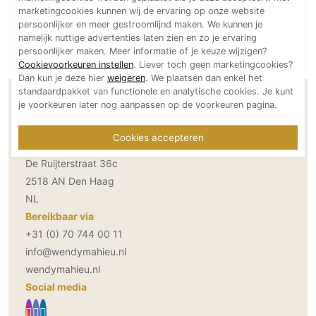
marketingcookies kunnen wij de ervaring op onze website
Technologie
persoonlijker en meer gestroomlijnd maken. We kunnen je
Audio/Video
namelijk nuttige advertenties laten zien en zo je ervaring
persoonlijker maken. Meer informatie of je keuze wijzigen?
Thuisbioscoop
Cookievoorkeuren instellen
. Liever toch geen marketingcookies?
Domotica
Dan kun je deze hier
weigeren
. We plaatsen dan enkel het
standaardpakket van functionele en analytische cookies. Je kunt
Mirror TV
Contactgegevens Studio Wendy Mahieu
je voorkeuren later nog aanpassen op de voorkeuren pagina.
Fitnessapparatuur
Cookies accepteren
Wifi
Adresgegevens
De Ruijterstraat 36c
Overig
2518 AN Den Haag
Aannemers Interieur
NL
Akoestiek
Bereikbaar via
+31 (0) 70 744 00 11
Binnenzwembaden
info@wendymahieu.nl
Wellness
wendymahieu.nl
Wijnkelder en wijnkasten
Social media