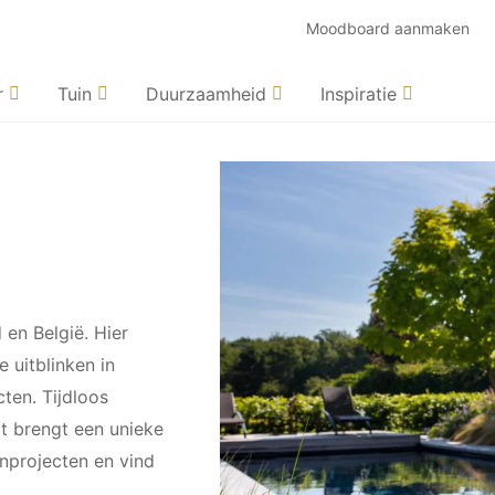
Moodboard aanmaken
r
Tuin
Duurzaamheid
Inspiratie
en België. Hier
e uitblinken in
ten. Tijdloos
ct brengt een unieke
uinprojecten en vind