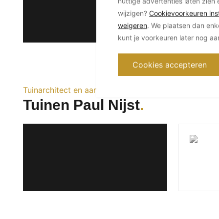
nuttige advertenties laten zien 
wijzigen?
Cookievoorkeuren inst
weigeren
. We plaatsen dan enk
kunt je voorkeuren later nog a
Cookies accepteren
Tuinarchitect en aanleg
Tuinen Paul Nijst