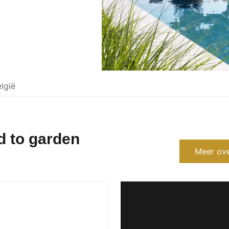
lgië
d to garden
Meer ove