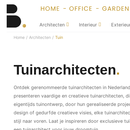
Architecten
Interieur
Exterieu
Home
/
Architecten
/
Tuin
Tuinarchitecten
Ontdek gerenommeerde tuinarchitecten in Nederland 
presenteren vaardige en creatieve tuinarchitecten, di
eigentijds tuinontwerp, door hun gerealiseerde projec
design of gedurfde creatieve visies, elke tuinarchite
stijl naar voren. Laat je inspireren door exclusieve t
een tuinarchitect voor jouw droomtuin.