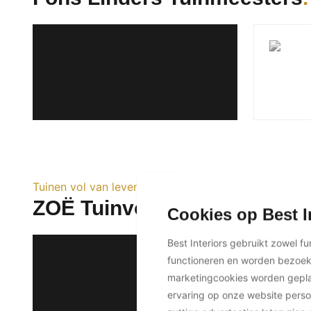
Tuinen vol van leven
ZOË Tuinvormgeving en Proj
Cookies op Best I
Best Interiors gebruikt zowel f
functioneren en worden bezoe
marketingcookies worden geplaa
ervaring op onze website perso