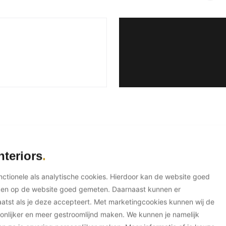
ectregie
nteriors
unctionele als analytische cookies. Hierdoor kan de website goed
ken op de website goed gemeten. Daarnaast kunnen er
tst als je deze accepteert. Met marketingcookies kunnen wij de
onlijker en meer gestroomlijnd maken. We kunnen je namelijk