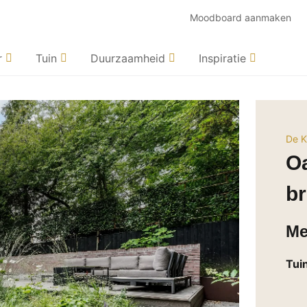
Moodboard aanmaken
r
Tuin
Duurzaamheid
Inspiratie
De K
Oa
br
Me
Tui