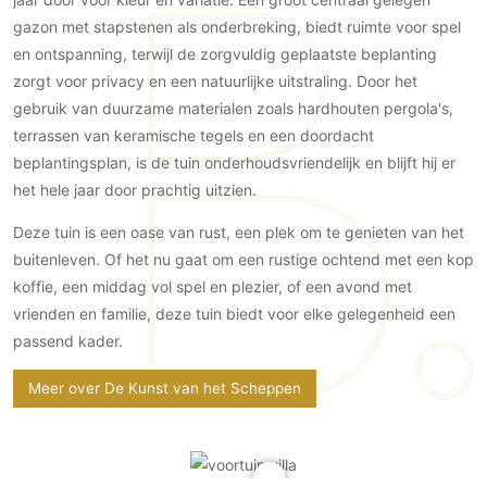
Gevelbekleding
Zonwering
Keukenaccessoires
gazon met stapstenen als onderbreking, biedt ruimte voor spel
Gevelstenen
Zakelijk
Keukenkranen
Zonwering buiten
en ontspanning, terwijl de zorgvuldig geplaatste beplanting
Houten gevelbekleding
zorgt voor privacy en een natuurlijke uitstraling. Door het
Horeca
Stucwerk
Ramen en deuren
gebruik van duurzame materialen zoals hardhouten pergola's,
Kantoor
Schilderwerk buiten
terrassen van keramische tegels en een doordacht
Binnendeuren
beplantingsplan, is de tuin onderhoudsvriendelijk en blijft hij er
Aluminium deuren
het hele jaar door prachtig uitzien.
Houten deuren
Deze tuin is een oase van rust, een plek om te genieten van het
Stalen deuren
buitenleven. Of het nu gaat om een rustige ochtend met een kop
Systeemwanden
koffie, een middag vol spel en plezier, of een avond met
Deurbeslag
vrienden en familie, deze tuin biedt voor elke gelegenheid een
Raambeslag
passend kader.
Meubelbeslag
Meer over De Kunst van het Scheppen
Vloer
Vloeren
Beton Ciré vloeren