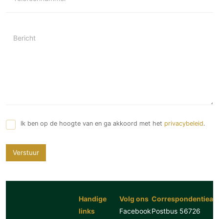
Bericht
Ik ben op de hoogte van en ga akkoord met het
privacybeleid
.
Verstuur
Handige
Volg ons
Correspondentiead
links
Facebook
Postbus 56726