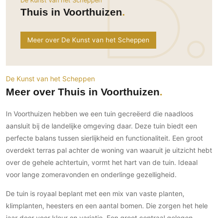
De Kunst van het Scheppen
Ramen
Woondecoratie
Tuinmeubelen
Kinderkamer
Thuis in Voorthuizen
Buitendeuren
Tuinverlichting
Serre/Veranda
Inrichting
Deursystemen
Slaapkamer
Meer over De Kunst van het Scheppen
Omheining
Roomdividers
Glazen wandsystemen
Thuisbioscoop
Bedden
Vouwwanden
Hekwerken en poorten
Toilet
Meubels
Garagedeuren
Wellness
De Kunst van het Scheppen
Zwemmen
Verlichting
Meer over Thuis in Voorthuizen
Werkkamer
Zonwering
Zwembad en zwemvijver
Haarden
Wijnkelder
In Voorthuizen hebben we een tuin gecreëerd die naadloos
Zonwering
Tuin wellness
Glas
Woonkamer
aansluit bij de landelijke omgeving daar. Deze tuin biedt een
Buitenshutters
Interieurbouw
Vloer
perfecte balans tussen sierlijkheid en functionaliteit. Een groot
Buitenkijken
Trappen
overdekt terras pal achter de woning van waaruit je uitzicht hebt
Overig
Buitenvloeren
Bijgebouw / Poolhouse
over de gehele achtertuin, vormt het hart van de tuin. Ideaal
Autolift
Houten buitenvloeren
Keuken
Terrasoverkapping
voor lange zomeravonden en onderlinge gezelligheid.
3D visualisaties
Natuursteen en keramiek
Keukens
Tuin
buitenvloeren
De tuin is royaal beplant met een mix van vaste planten,
Keukenapparatuur
Villa
Vlonders
Gevel
klimplanten, heesters en een aantal bomen. Die zorgen het hele
Keukenbladen
Zwembad
jaar door voor kleur en variatie. Een groot centraal gelegen