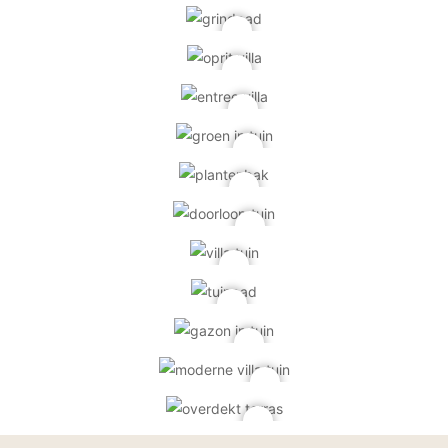
PVC vloeren
Gietvloeren
Houten vloeren
Natuursteen en keramiek vloeren
Vloerkleden
Afwerking
Wandafwerking
Beton Ciré
Behang / Wandtextiel
Natuursteen en keramiek
Leer
Schilderwerk
Stucwerk
Spuitwerk