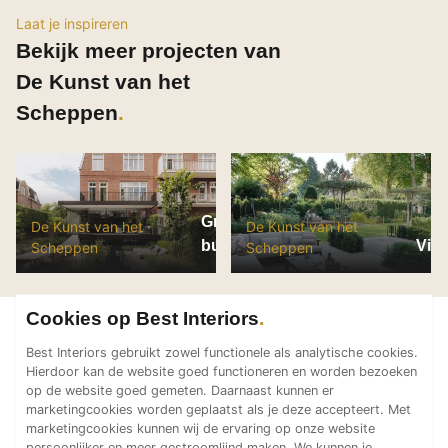
Technologie
Laat je inspireren
Bekijk meer projecten van
Audio/Video
De Kunst van het
Thuisbioscoop
Domotica
Scheppen
Mirror TV
Fitnessapparatuur
Wifi
Groene en serene
De Kunst van het
De Kunst van het
Overig
buitenruimte in
Vill
Scheppen
Scheppen
stedelijke omgeving
Aannemers Interieur
Akoestiek
Cookies op Best Interiors
Binnenzwembaden
Best Interiors gebruikt zowel functionele als analytische cookies.
Wellness
Hierdoor kan de website goed functioneren en worden bezoeken
op de website goed gemeten. Daarnaast kunnen er
Wijnkelder en wijnkasten
marketingcookies worden geplaatst als je deze accepteert. Met
marketingcookies kunnen wij de ervaring op onze website
persoonlijker en meer gestroomlijnd maken. We kunnen je