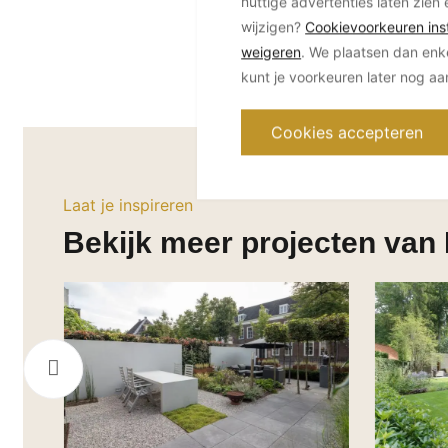
nuttige advertenties laten zien 
wijzigen?
Cookievoorkeuren inst
weigeren
. We plaatsen dan enk
kunt je voorkeuren later nog a
Cookies accepteren
Laat je inspireren
Bekijk meer projecten van