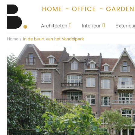
Architecten
Interieur
Exterieu
Home
/
In de buurt van het Vondelpark