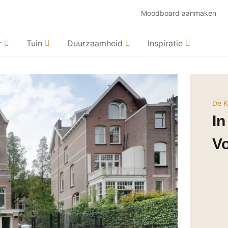
Moodboard aanmaken
r
Tuin
Duurzaamheid
Inspiratie
De K
In
V