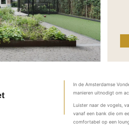
In de Amsterdamse Vondel
manieren uitnodigt om act
et
Luister naar de vogels, v
vanaf een bank die om e
comfortabel op een loung