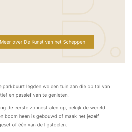
Meer over De Kunst van het Scheppen
parkbuurt legden we een tuin aan die op tal van
ief en passief van te genieten.
ang de eerste zonnestralen op, bekijk de wereld
en boom heen is gebouwd of maak het jezelf
eset of één van de ligstoelen.