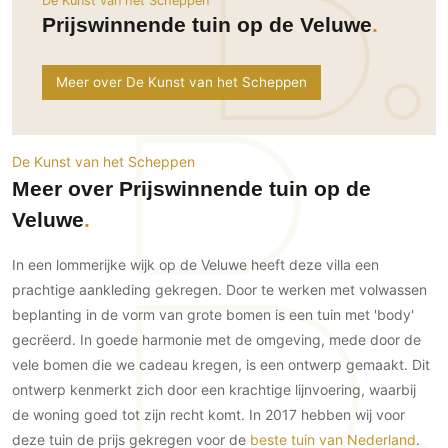
De Kunst van het Scheppen
Ramen
Woondecoratie
Tuinmeubelen
Kinderkamer
Prijswinnende tuin op de Veluwe
Buitendeuren
Tuinverlichting
Serre/Veranda
Inrichting
Deursystemen
Slaapkamer
Meer over De Kunst van het Scheppen
Omheining
Roomdividers
Glazen wandsystemen
Thuisbioscoop
Bedden
Vouwwanden
Hekwerken en poorten
Toilet
Meubels
Garagedeuren
Wellness
De Kunst van het Scheppen
Zwemmen
Verlichting
Meer over Prijswinnende tuin op de
Werkkamer
Zonwering
Zwembad en zwemvijver
Haarden
Veluwe
Wijnkelder
Zonwering
Tuin wellness
Glas
Woonkamer
Buitenshutters
In een lommerijke wijk op de Veluwe heeft deze villa een
Interieurbouw
Vloer
prachtige aankleding gekregen. Door te werken met volwassen
Buitenkijken
Trappen
Overig
Buitenvloeren
beplanting in de vorm van grote bomen is een tuin met 'body'
Bijgebouw / Poolhouse
gecrëerd. In goede harmonie met de omgeving, mede door de
Autolift
Houten buitenvloeren
Keuken
Terrasoverkapping
vele bomen die we cadeau kregen, is een ontwerp gemaakt. Dit
3D visualisaties
Natuursteen en keramiek
Keukens
Tuin
buitenvloeren
ontwerp kenmerkt zich door een krachtige lijnvoering, waarbij
Keukenapparatuur
de woning goed tot zijn recht komt. In 2017 hebben wij voor
Villa
Vlonders
Gevel
Keukenbladen
deze tuin de prijs gekregen voor de
beste tuin van Nederland
.
Zwembad