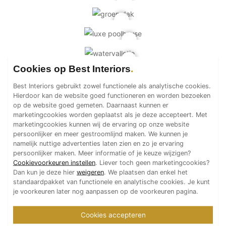
Technologie
Audio/Video
Thuisbioscoop
Domotica
Cookies op Best Interiors
Mirror TV
Fitnessapparatuur
Best Interiors gebruikt zowel functionele als analytische cookies.
Hierdoor kan de website goed functioneren en worden bezoeken
Wifi
op de website goed gemeten. Daarnaast kunnen er
marketingcookies worden geplaatst als je deze accepteert. Met
Overig
marketingcookies kunnen wij de ervaring op onze website
persoonlijker en meer gestroomlijnd maken. We kunnen je
Aannemers Interieur
namelijk nuttige advertenties laten zien en zo je ervaring
persoonlijker maken. Meer informatie of je keuze wijzigen?
Akoestiek
Cookievoorkeuren instellen
. Liever toch geen marketingcookies?
Binnenzwembaden
Dan kun je deze hier
weigeren
. We plaatsen dan enkel het
standaardpakket van functionele en analytische cookies. Je kunt
Wellness
je voorkeuren later nog aanpassen op de voorkeuren pagina.
Wijnkelder en wijnkasten
Cookies accepteren