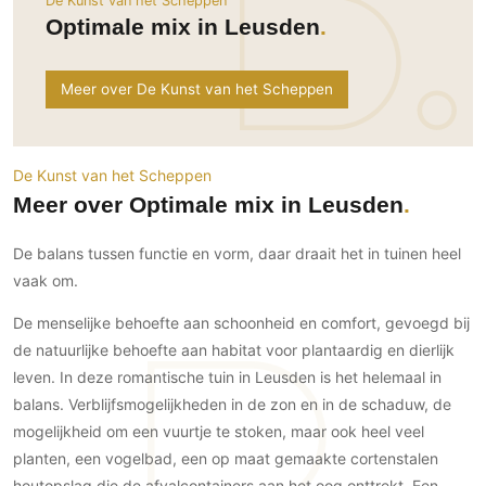
De Kunst van het Scheppen
Ramen
Woondecoratie
Tuinmeubelen
Kinderkamer
Optimale mix in Leusden
Buitendeuren
Tuinverlichting
Serre/Veranda
Inrichting
Deursystemen
Slaapkamer
Meer over De Kunst van het Scheppen
Omheining
Roomdividers
Glazen wandsystemen
Thuisbioscoop
Bedden
Vouwwanden
Hekwerken en poorten
Toilet
Meubels
Garagedeuren
Wellness
De Kunst van het Scheppen
Zwemmen
Verlichting
Meer over Optimale mix in Leusden
Werkkamer
Zonwering
Zwembad en zwemvijver
Haarden
Wijnkelder
De balans tussen functie en vorm, daar draait het in tuinen heel
Zonwering
Tuin wellness
Glas
Woonkamer
vaak om.
Buitenshutters
Interieurbouw
Vloer
Buitenkijken
De menselijke behoefte aan schoonheid en comfort, gevoegd bij
Trappen
Overig
Buitenvloeren
de natuurlijke behoefte aan habitat voor plantaardig en dierlijk
Bijgebouw / Poolhouse
Autolift
Houten buitenvloeren
Keuken
leven. In deze romantische tuin in Leusden is het helemaal in
Terrasoverkapping
3D visualisaties
Natuursteen en keramiek
balans. Verblijfsmogelijkheden in de zon en in de schaduw, de
Keukens
Tuin
buitenvloeren
mogelijkheid om een vuurtje te stoken, maar ook heel veel
Keukenapparatuur
Villa
Vlonders
Gevel
planten, een vogelbad, een op maat gemaakte cortenstalen
Keukenbladen
Zwembad
houtopslag die de afvalcontainers aan het oog onttrekt. Een