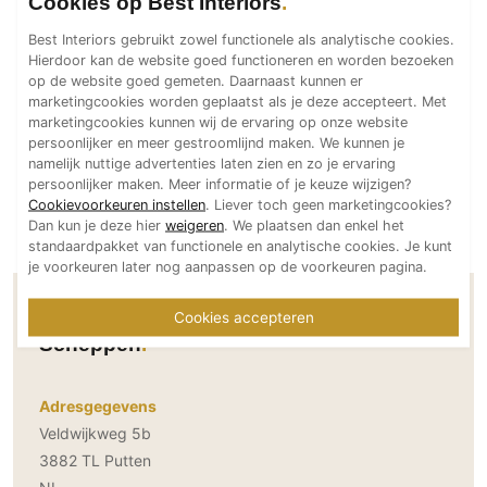
Cookies op Best Interiors
Technologie
Best Interiors gebruikt zowel functionele als analytische cookies.
Audio/Video
Hierdoor kan de website goed functioneren en worden bezoeken
op de website goed gemeten. Daarnaast kunnen er
Thuisbioscoop
marketingcookies worden geplaatst als je deze accepteert. Met
Domotica
marketingcookies kunnen wij de ervaring op onze website
persoonlijker en meer gestroomlijnd maken. We kunnen je
Mirror TV
namelijk nuttige advertenties laten zien en zo je ervaring
Fitnessapparatuur
persoonlijker maken. Meer informatie of je keuze wijzigen?
Cookievoorkeuren instellen
. Liever toch geen marketingcookies?
Wifi
Dan kun je deze hier
weigeren
. We plaatsen dan enkel het
standaardpakket van functionele en analytische cookies. Je kunt
Overig
je voorkeuren later nog aanpassen op de voorkeuren pagina.
Aannemers Interieur
Contactgegevens De Kunst van het
Cookies accepteren
Akoestiek
Scheppen
Binnenzwembaden
Wellness
Adresgegevens
Wijnkelder en wijnkasten
Veldwijkweg 5b
3882 TL Putten