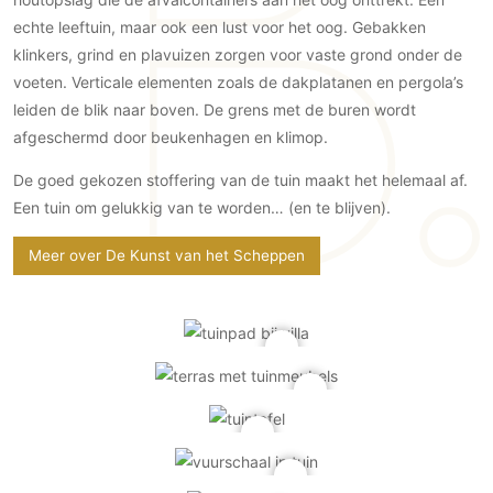
Gevelbekleding
Zonwering
Keukenaccessoires
echte leeftuin, maar ook een lust voor het oog. Gebakken
Gevelstenen
Zakelijk
Keukenkranen
Zonwering buiten
klinkers, grind en plavuizen zorgen voor vaste grond onder de
Houten gevelbekleding
voeten. Verticale elementen zoals de dakplatanen en pergola’s
Horeca
Stucwerk
Ramen en deuren
leiden de blik naar boven. De grens met de buren wordt
Kantoor
Schilderwerk buiten
afgeschermd door beukenhagen en klimop.
Binnendeuren
Aluminium deuren
De goed gekozen stoffering van de tuin maakt het helemaal af.
Houten deuren
Een tuin om gelukkig van te worden… (en te blijven).
Stalen deuren
Meer over De Kunst van het Scheppen
Systeemwanden
Deurbeslag
Raambeslag
Meubelbeslag
Vloer
Vloeren
Beton Ciré vloeren