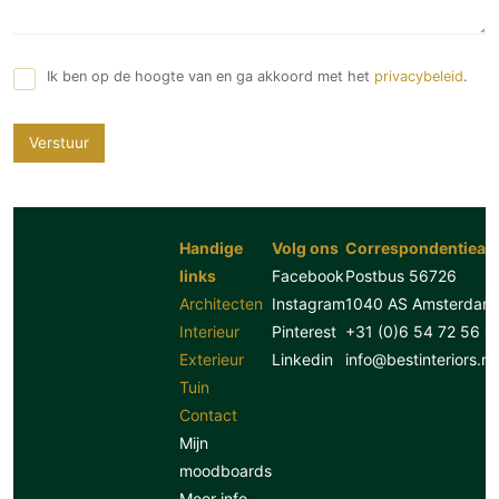
Ik ben op de hoogte van en ga akkoord met het
privacybeleid
.
Verstuur
Handige
Volg ons
Correspondentiead
links
Facebook
Postbus 56726
Architecten
Instagram
1040 AS Amsterdam
Interieur
Pinterest
+31 (0)6 54 72 56 8
Exterieur
Linkedin
info@bestinteriors.nl
Tuin
Contact
Mijn
moodboards
Meer info