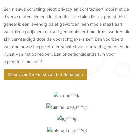
PVC vloeren
Een nieuwe schutting biedt privacy en contrasteert mooi met de
Gietvloeren
diverse materialen en kleuren die in de tuin zijn toegepast. Het
Houten vloeren
geheel is een levendig palet geworden, een mooie staalkaart
van tuinmogelijkheden, fraai gecombineerd met kunstwerken die
Natuursteen en keramiek vloeren
zijn vervaardigd door de opdrachtgevers zelf. Een voorbeeld
Vloerkleden
van doelbewust ingezette creativiteit van opdrachtgevers en de
Kunst van het Scheppen. Een onderscheidende tuin voor
Afwerking
bijzondere mensen!
Wandafwerking
Beton Ciré
Meer over De Kunst van het Scheppen
Behang / Wandtextiel
Natuursteen en keramiek
Leer
Schilderwerk
Stucwerk
Spuitwerk