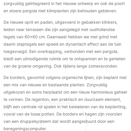
Gevelbekleding
zorgvuldig geïntegreerd in het nieuwe ontwerp en ook de poort
Zonwering
Keukenaccessoires
Gevelstenen
en stoere pergola met klimplanten zijn behouden gebleven.
Zakelijk
Keukenkranen
Zonwering buiten
Houten gevelbekleding
De nieuwe oprit en paden, uitgevoerd in gebakken klinkers,
Horeca
Stucwerk
Ramen en deuren
leiden naar terrassen die zijn aangelegd met oudhollandse
Kantoor
Schilderwerk buiten
tegels van 60x60 cm. Daarnaast hebben we met grind met
Binnendeuren
daarin staptegels een speels en dynamisch effect aan de tuin
Aluminium deuren
toegevoegd. Een overkapping, verbonden met een pergola,
Houten deuren
biedt een uitnodigende ruimte om te ontspannen en te genieten
Stalen deuren
van de groene omgeving. Ook tijdens lange zomeravonden.
Systeemwanden
De borders, gevormd volgens organische lijnen, zijn beplant met
Deurbeslag
een mix van nieuwe en bestaande planten. Zorgvuldig
Raambeslag
uitgekozen en soms herplaatst om een nieuw harmonieus geheel
Meubelbeslag
te vormen. De regenton, een praktisch en duurzaam element,
blijft een centrale rol spelen in het bewateren van de beplanting,
Vloer
vooral van de losse potten. De borders en hagen zijn voorzien
Vloeren
van een druppelsysteem dat wordt aangestuurd door een
Beton Ciré vloeren
beregeningscomputer.