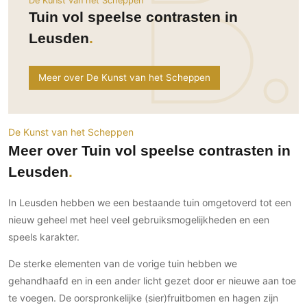
De Kunst van het Scheppen
Ramen
Woondecoratie
Tuinmeubelen
Kinderkamer
Tuin vol speelse contrasten in
Buitendeuren
Tuinverlichting
Serre/Veranda
Leusden
Inrichting
Deursystemen
Slaapkamer
Omheining
Roomdividers
Glazen wandsystemen
Thuisbioscoop
Meer over De Kunst van het Scheppen
Bedden
Vouwwanden
Hekwerken en poorten
Toilet
Meubels
Garagedeuren
Wellness
Zwemmen
Verlichting
Werkkamer
De Kunst van het Scheppen
Zonwering
Zwembad en zwemvijver
Haarden
Meer over Tuin vol speelse contrasten in
Wijnkelder
Zonwering
Tuin wellness
Glas
Leusden
Woonkamer
Buitenshutters
Interieurbouw
Vloer
In Leusden hebben we een bestaande tuin omgetoverd tot een
Buitenkijken
Trappen
Overig
Buitenvloeren
nieuw geheel met heel veel gebruiksmogelijkheden en een
Bijgebouw / Poolhouse
Autolift
Houten buitenvloeren
speels karakter.
Keuken
Terrasoverkapping
3D visualisaties
Natuursteen en keramiek
Keukens
De sterke elementen van de vorige tuin hebben we
Tuin
buitenvloeren
Keukenapparatuur
gehandhaafd en in een ander licht gezet door er nieuwe aan toe
Villa
Vlonders
Gevel
te voegen. De oorspronkelijke (sier)fruitbomen en hagen zijn
Keukenbladen
Zwembad