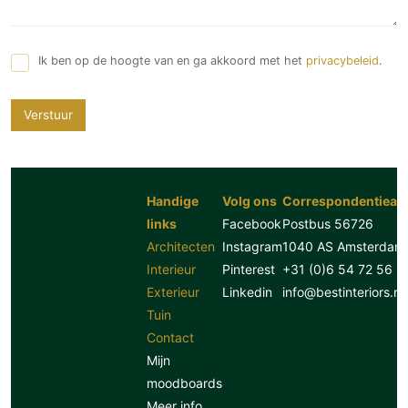
Ik ben op de hoogte van en ga akkoord met het
privacybeleid
.
Verstuur
Handige
Volg ons
Correspondentiead
links
Facebook
Postbus 56726
Architecten
Instagram
1040 AS Amsterdam
Interieur
Pinterest
+31 (0)6 54 72 56 8
Exterieur
Linkedin
info@bestinteriors.nl
Tuin
Contact
Mijn
moodboards
Meer info