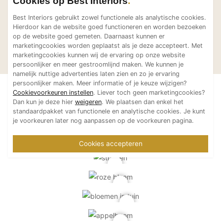
Cookies op Best Interiors
Best Interiors gebruikt zowel functionele als analytische cookies.
Hierdoor kan de website goed functioneren en worden bezoeken
op de website goed gemeten. Daarnaast kunnen er
Smalle kavel in
Stad
De Kunst van het
De Kunst van het
marketingcookies worden geplaatst als je deze accepteert. Met
Nijkerk
gra
Scheppen
Scheppen
marketingcookies kunnen wij de ervaring op onze website
Ame
persoonlijker en meer gestroomlijnd maken. We kunnen je
namelijk nuttige advertenties laten zien en zo je ervaring
persoonlijker maken. Meer informatie of je keuze wijzigen?
Cookievoorkeuren instellen
. Liever toch geen marketingcookies?
Dan kun je deze hier
weigeren
. We plaatsen dan enkel het
standaardpakket van functionele en analytische cookies. Je kunt
je voorkeuren later nog aanpassen op de voorkeuren pagina.
Cookies accepteren