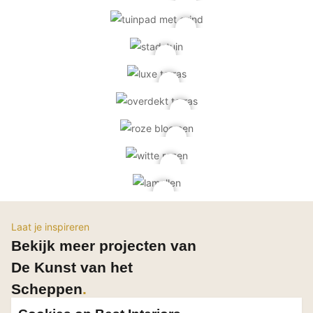
Technologie
Audio/Video
Thuisbioscoop
Domotica
Mirror TV
Fitnessapparatuur
Wifi
Overig
Aannemers Interieur
Akoestiek
Laat je inspireren
Binnenzwembaden
Bekijk meer projecten van
Wellness
De Kunst van het
Wijnkelder en wijnkasten
Scheppen