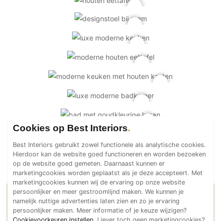
PVC vloeren
Gietvloeren
Houten vloeren
Natuursteen en keramiek vloeren
Vloerkleden
Afwerking
Wandafwerking
Beton Ciré
Cookies op Best Interiors
Behang / Wandtextiel
Best Interiors gebruikt zowel functionele als analytische cookies.
Natuursteen en keramiek
Hierdoor kan de website goed functioneren en worden bezoeken
op de website goed gemeten. Daarnaast kunnen er
Leer
marketingcookies worden geplaatst als je deze accepteert. Met
Schilderwerk
marketingcookies kunnen wij de ervaring op onze website
persoonlijker en meer gestroomlijnd maken. We kunnen je
Stucwerk
namelijk nuttige advertenties laten zien en zo je ervaring
Contactgegevens Ai&m architecten
Spuitwerk
persoonlijker maken. Meer informatie of je keuze wijzigen?
Cookievoorkeuren instellen
. Liever toch geen marketingcookies?