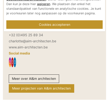
Dan kun je deze hier
weigeren
. We plaatsen dan enkel het
Adresgegevens
Technologie
standaardpakket van functionele en analytische cookies. Je kunt
Kongoplein 4,B 105
Audio/Video
je voorkeuren later nog aanpassen op de voorkeuren pagina.
9800 Deinze
Thuisbioscoop
BE
Cookies accepteren
Domotica
Bereikbaar via
Mirror TV
+32 (0)495 25 89 34
Fitnessapparatuur
charlotte@aim-architecten.be
www.aim-architecten.be
Wifi
Social media
Overig
Aannemers Interieur
Akoestiek
Meer over Ai&m architecten
Binnenzwembaden
Wellness
Meer projecten van Ai&m architecten
Wijnkelder en wijnkasten