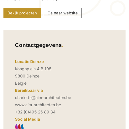
Gevelbekleding
Zonwering
Keukenaccessoires
Gevelstenen
Zakelijk
Bekijk projecten
Ga naar website
Keukenkranen
Zonwering buiten
Houten gevelbekleding
Horeca
Stucwerk
Ramen en deuren
Kantoor
Schilderwerk buiten
Binnendeuren
Contactgegevens
Aluminium deuren
Houten deuren
Locatie Deinze
Stalen deuren
Kongoplein 4,B 105
Systeemwanden
9800 Deinze
Deurbeslag
België
Raambeslag
Bereikbaar via
Meubelbeslag
charlotte@aim-architecten.be
www.aim-architecten.be
Vloer
+32 (0)495 25 89 34
Vloeren
Social Media
Beton Ciré vloeren