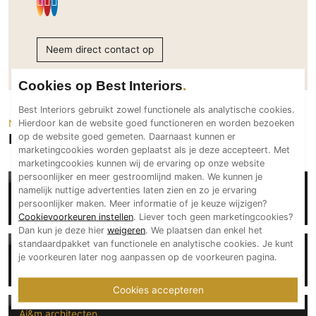
PVC vloeren
Gietvloeren
Neem direct contact op
Houten vloeren
Natuursteen en keramiek vloeren
Cookies op Best Interiors
Vloerkleden
Best Interiors gebruikt zowel functionele als analytische cookies.
Neem een kijkje
Hierdoor kan de website goed functioneren en worden bezoeken
Afwerking
Projecten van Ai&m architecten
op de website goed gemeten. Daarnaast kunnen er
marketingcookies worden geplaatst als je deze accepteert. Met
Wandafwerking
marketingcookies kunnen wij de ervaring op onze website
Beton Ciré
persoonlijker en meer gestroomlijnd maken. We kunnen je
Ai&m architecten
namelijk nuttige advertenties laten zien en zo je ervaring
Behang / Wandtextiel
persoonlijker maken. Meer informatie of je keuze wijzigen?
Villa G&B Aalst
Natuursteen en keramiek
Cookievoorkeuren instellen
. Liever toch geen marketingcookies?
Dan kun je deze hier
weigeren
. We plaatsen dan enkel het
Leer
standaardpakket van functionele en analytische cookies. Je kunt
Ai&m architecten
Schilderwerk
je voorkeuren later nog aanpassen op de voorkeuren pagina.
Verbouwing met rieten dak
Stucwerk
Cookies accepteren
Spuitwerk
Ai&m architecten