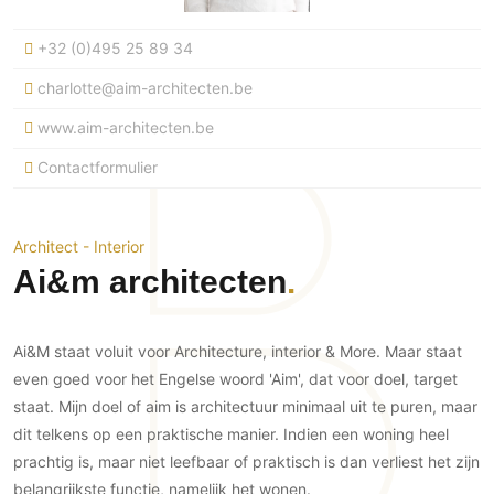
Ramen
Woondecoratie
Tuinmeubelen
Kinderkamer
Buitendeuren
+32 (0)495 25 89 34
Tuinverlichting
Serre/Veranda
Inrichting
Deursystemen
Slaapkamer
charlotte@aim-architecten.be
Omheining
Roomdividers
Glazen wandsystemen
Thuisbioscoop
www.aim-architecten.be
Bedden
Vouwwanden
Hekwerken en poorten
Toilet
Contactformulier
Meubels
Garagedeuren
Wellness
Zwemmen
Verlichting
Werkkamer
Zonwering
Zwembad en zwemvijver
Haarden
Wijnkelder
Architect - Interior
Zonwering
Tuin wellness
Glas
Ai&m architecten
Woonkamer
Buitenshutters
Interieurbouw
Vloer
Buitenkijken
Trappen
Overig
Buitenvloeren
Ai&M staat voluit voor Architecture, interior & More. Maar staat
Bijgebouw / Poolhouse
Autolift
Houten buitenvloeren
even goed voor het Engelse woord 'Aim', dat voor doel, target
Keuken
Terrasoverkapping
staat. Mijn doel of aim is architectuur minimaal uit te puren, maar
3D visualisaties
Natuursteen en keramiek
Keukens
Tuin
buitenvloeren
dit telkens op een praktische manier. Indien een woning heel
Keukenapparatuur
Villa
Vlonders
prachtig is, maar niet leefbaar of praktisch is dan verliest het zijn
Gevel
Keukenbladen
belangrijkste functie, namelijk het wonen.
Zwembad