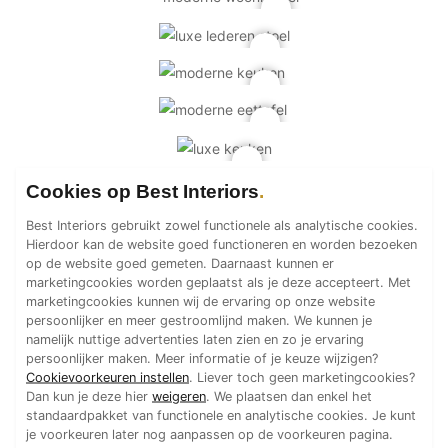
Technologie
Audio/Video
Thuisbioscoop
Domotica
Mirror TV
Fitnessapparatuur
Cookies op Best Interiors
Wifi
Best Interiors gebruikt zowel functionele als analytische cookies.
Overig
Hierdoor kan de website goed functioneren en worden bezoeken
op de website goed gemeten. Daarnaast kunnen er
Aannemers Interieur
marketingcookies worden geplaatst als je deze accepteert. Met
marketingcookies kunnen wij de ervaring op onze website
Akoestiek
persoonlijker en meer gestroomlijnd maken. We kunnen je
Binnenzwembaden
namelijk nuttige advertenties laten zien en zo je ervaring
persoonlijker maken. Meer informatie of je keuze wijzigen?
Wellness
Cookievoorkeuren instellen
. Liever toch geen marketingcookies?
Wijnkelder en wijnkasten
Dan kun je deze hier
weigeren
. We plaatsen dan enkel het
standaardpakket van functionele en analytische cookies. Je kunt
je voorkeuren later nog aanpassen op de voorkeuren pagina.