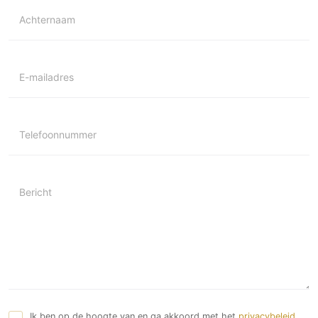
Achternaam
E-mailadres
Telefoonnummer
Bericht
Ik ben op de hoogte van en ga akkoord met het
privacybeleid
.