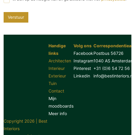
Verstuur
Handige
Volg ons
Correspondentiead
links
Facebook
Postbus 56726
Architecten
Instagram
1040 AS Amsterdam
Interieur
Pinterest
+31 (0)6 54 72 56 8
Exterieur
Linkedin
info@bestinteriors.nl
Tuin
Contact
Mijn
moodboards
Meer info
Copyright 2026 | Best
Interiors