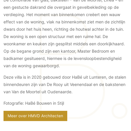
Gevelbekleding
Zonwering
Keukenaccessoires
een gestucte dakrand die overgaat in gevelbekleding op de
Gevelstenen
Zakelijk
Keukenkranen
Zonwering buiten
verdieping. Het moment van binnenkomen creëert een wauw
Houten gevelbekleding
effect van de woning, vlak na binnenkomst ziet men de zichtlijn
Horeca
Stucwerk
Ramen en deuren
dwars door het huis heen, richting de houtwal achter in de tuin.
Kantoor
Schilderwerk buiten
De woning is een open structuur met een ruime hal. De
Binnendeuren
woonkamer en keuken zijn gesplitst middels een doorkijkhaard.
Aluminium deuren
Op de begane grond zijn een kantoor, Master Bedroom en
Houten deuren
badkamer gesitueerd, hiermee is de levensloopbestendigheid
Stalen deuren
van de woning gewaarborgd.
Systeemwanden
Deze villa is in 2020 gebouwd door HaBé uit Lunteren, de stalen
Deurbeslag
binnendeuren zijn van De Rooy uit Veenendaal en de bakstenen
Raambeslag
van Van de Moortel uit Oudenaarde.
Meubelbeslag
Fotografie: HaBé Bouwen in Stijl
Vloer
Meer over HMVD Architecten
Vloeren
Beton Ciré vloeren