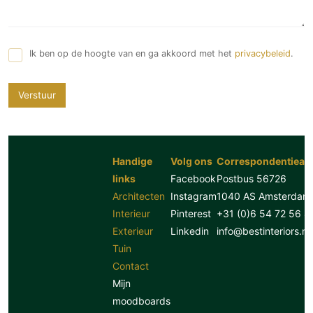
Ik ben op de hoogte van en ga akkoord met het
privacybeleid
.
Verstuur
Handige
Volg ons
Correspondentiead
links
Facebook
Postbus 56726
Architecten
Instagram
1040 AS Amsterdam
Interieur
Pinterest
+31 (0)6 54 72 56 8
Exterieur
Linkedin
info@bestinteriors.nl
Tuin
Contact
Mijn
moodboards