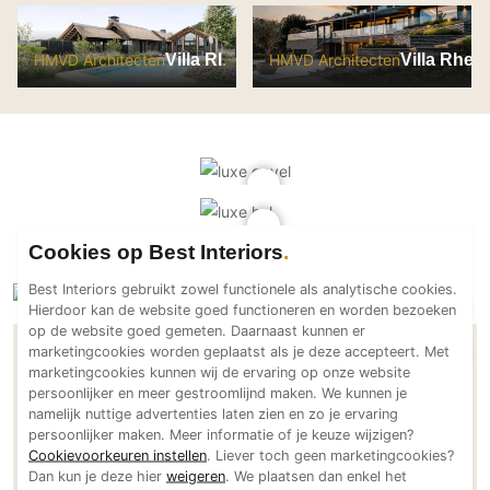
Technologie
Audio/Video
Villa RI
Villa Rhen
HMVD Architecten
HMVD Architecten
Thuisbioscoop
Domotica
Mirror TV
Fitnessapparatuur
Wifi
Cookies op Best Interiors
Overig
Best Interiors gebruikt zowel functionele als analytische cookies.
Aannemers Interieur
Hierdoor kan de website goed functioneren en worden bezoeken
op de website goed gemeten. Daarnaast kunnen er
Akoestiek
marketingcookies worden geplaatst als je deze accepteert. Met
Binnenzwembaden
HMVD Architecten
marketingcookies kunnen wij de ervaring op onze website
persoonlijker en meer gestroomlijnd maken. We kunnen je
Wellness
Mede gerealiseerd door
namelijk nuttige advertenties laten zien en zo je ervaring
Wijnkelder en wijnkasten
persoonlijker maken. Meer informatie of je keuze wijzigen?
Stalen deuren:
Cookievoorkeuren instellen
. Liever toch geen marketingcookies?
De Rooy Steel Doors
Dan kun je deze hier
weigeren
. We plaatsen dan enkel het