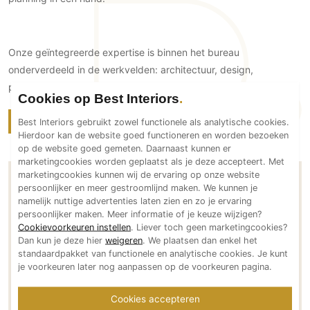
Technologie
Audio/Video
Onze geïntegreerde expertise is binnen het bureau
Thuisbioscoop
onderverdeeld in de werkvelden: architectuur, design,
Domotica
projectmanagement, kantoorinnovatie en duurzaamheid.
Mirror TV
Cookies op Best Interiors
Fitnessapparatuur
Bekijk projecten
Ga naar website
Best Interiors gebruikt zowel functionele als analytische cookies.
Hierdoor kan de website goed functioneren en worden bezoeken
Wifi
op de website goed gemeten. Daarnaast kunnen er
marketingcookies worden geplaatst als je deze accepteert. Met
Overig
marketingcookies kunnen wij de ervaring op onze website
persoonlijker en meer gestroomlijnd maken. We kunnen je
Aannemers Interieur
Contactgegevens
namelijk nuttige advertenties laten zien en zo je ervaring
Akoestiek
persoonlijker maken. Meer informatie of je keuze wijzigen?
Cookievoorkeuren instellen
. Liever toch geen marketingcookies?
Binnenzwembaden
Locatie Amsterdam
Dan kun je deze hier
weigeren
. We plaatsen dan enkel het
Wellness
standaardpakket van functionele en analytische cookies. Je kunt
Entrepotdok 164
je voorkeuren later nog aanpassen op de voorkeuren pagina.
Wijnkelder en wijnkasten
1018 AD Amsterdam
Nederland
Cookies accepteren
Bereikbaar via