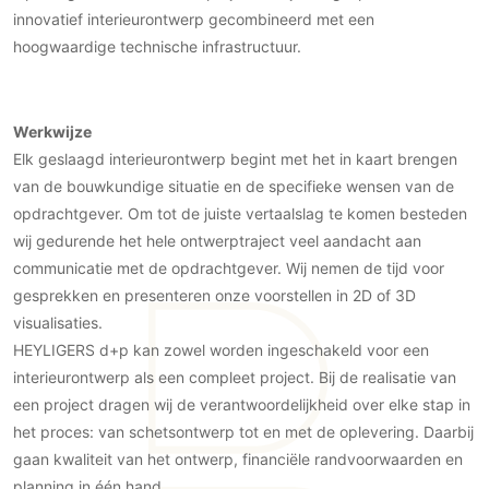
innovatief interieurontwerp gecombineerd met een
PVC vloeren
hoogwaardige technische infrastructuur.
Gietvloeren
Houten vloeren
Natuursteen en keramiek vloeren
Werkwijze
Vloerkleden
Elk geslaagd interieurontwerp begint met het in kaart brengen
van de bouwkundige situatie en de specifieke wensen van de
Afwerking
opdrachtgever. Om tot de juiste vertaalslag te komen besteden
Wandafwerking
wij gedurende het hele ontwerptraject veel aandacht aan
Beton Ciré
communicatie met de opdrachtgever. Wij nemen de tijd voor
gesprekken en presenteren onze voorstellen in 2D of 3D
Behang / Wandtextiel
visualisaties.
Natuursteen en keramiek
HEYLIGERS d+p kan zowel worden ingeschakeld voor een
Leer
interieurontwerp als een compleet project. Bij de realisatie van
Schilderwerk
een project dragen wij de verantwoordelijkheid over elke stap in
Stucwerk
het proces: van schetsontwerp tot en met de oplevering. Daarbij
Spuitwerk
gaan kwaliteit van het ontwerp, financiële randvoorwaarden en
planning in één hand.