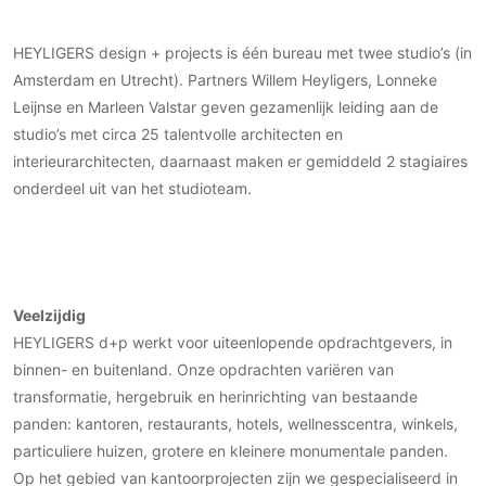
Gevelbekleding
Zonwering
Keukenaccessoires
Gevelstenen
Zakelijk
Keukenkranen
Zonwering buiten
HEYLIGERS design + projects is één bureau met twee studio’s (in
Houten gevelbekleding
Amsterdam en Utrecht). Partners Willem Heyligers, Lonneke
Horeca
Stucwerk
Ramen en deuren
Leijnse en Marleen Valstar geven gezamenlijk leiding aan de
Kantoor
Schilderwerk buiten
studio’s met circa 25 talentvolle architecten en
Binnendeuren
interieurarchitecten, daarnaast maken er gemiddeld 2 stagiaires
Aluminium deuren
onderdeel uit van het studioteam.
Houten deuren
Stalen deuren
Systeemwanden
Deurbeslag
Veelzijdig
Raambeslag
HEYLIGERS d+p werkt voor uiteenlopende opdrachtgevers, in
Meubelbeslag
binnen- en buitenland. Onze opdrachten variëren van
transformatie, hergebruik en herinrichting van bestaande
Vloer
panden: kantoren, restaurants, hotels, wellnesscentra, winkels,
Vloeren
particuliere huizen, grotere en kleinere monumentale panden.
Beton Ciré vloeren
Op het gebied van kantoorprojecten zijn we gespecialiseerd in