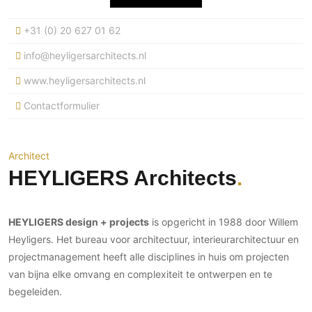
Ramen
Woondecoratie
Tuinmeubelen
Kinderkamer
Buitendeuren
+31 (0) 20 627 01 62
Tuinverlichting
Serre/Veranda
Inrichting
Deursystemen
Slaapkamer
info@heyligersarchitects.nl
Omheining
Roomdividers
Glazen wandsystemen
Thuisbioscoop
www.heyligersarchitects.nl
Bedden
Vouwwanden
Hekwerken en poorten
Toilet
Contactformulier
Meubels
Garagedeuren
Wellness
Zwemmen
Verlichting
Werkkamer
Zonwering
Zwembad en zwemvijver
Haarden
Wijnkelder
Architect
Zonwering
Tuin wellness
Glas
HEYLIGERS Architects
Woonkamer
Buitenshutters
Interieurbouw
Vloer
Buitenkijken
Trappen
Overig
Buitenvloeren
HEYLIGERS design + projects
is opgericht in 1988 door Willem
Bijgebouw / Poolhouse
Autolift
Houten buitenvloeren
Heyligers. Het bureau voor architectuur, interieurarchitectuur en
Keuken
Terrasoverkapping
projectmanagement heeft alle disciplines in huis om projecten
3D visualisaties
Natuursteen en keramiek
Keukens
Tuin
buitenvloeren
van bijna elke omvang en complexiteit te ontwerpen en te
Keukenapparatuur
Villa
Vlonders
begeleiden.
Gevel
Keukenbladen
Zwembad