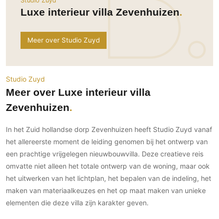
Studio Zuyd
Ramen
Woondecoratie
Tuinmeubelen
Kinderkamer
Luxe interieur villa Zevenhuizen
Buitendeuren
Tuinverlichting
Serre/Veranda
Inrichting
Deursystemen
Slaapkamer
Meer over Studio Zuyd
Omheining
Roomdividers
Glazen wandsystemen
Thuisbioscoop
Bedden
Vouwwanden
Hekwerken en poorten
Toilet
Meubels
Garagedeuren
Wellness
Studio Zuyd
Zwemmen
Verlichting
Meer over Luxe interieur villa
Werkkamer
Zonwering
Zwembad en zwemvijver
Haarden
Zevenhuizen
Wijnkelder
Zonwering
Tuin wellness
Glas
Woonkamer
Buitenshutters
In het Zuid hollandse dorp Zevenhuizen heeft Studio Zuyd vanaf
Interieurbouw
Vloer
het allereerste moment de leiding genomen bij het ontwerp van
Buitenkijken
Trappen
Overig
Buitenvloeren
een prachtige vrijgelegen nieuwbouwvilla. Deze creatieve reis
Bijgebouw / Poolhouse
omvatte niet alleen het totale ontwerp van de woning, maar ook
Autolift
Houten buitenvloeren
Keuken
Terrasoverkapping
het uitwerken van het lichtplan, het bepalen van de indeling, het
3D visualisaties
Natuursteen en keramiek
Keukens
Tuin
buitenvloeren
maken van materiaalkeuzes en het op maat maken van unieke
Keukenapparatuur
elementen die deze villa zijn karakter geven.
Villa
Vlonders
Gevel
Keukenbladen
Zwembad