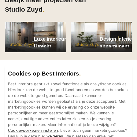
Technologie
Studio Zuyd
Audio/Video
Thuisbioscoop
Domotica
Luxe interieur woning
Design interieur
Mirror TV
Studio Zuyd
Studio Zuyd
Utrecht
appartement
Fitnessapparatuur
Antwerpen
Wifi
Cookies op Best Interiors
Overig
Best Interiors gebruikt zowel functionele als analytische cookies.
Aannemers Interieur
Hierdoor kan de website goed functioneren en worden bezoeken
Akoestiek
op de website goed gemeten. Daarnaast kunnen er
marketingcookies worden geplaatst als je deze accepteert. Met
Binnenzwembaden
marketingcookies kunnen wij de ervaring op onze website
Wellness
persoonlijker en meer gestroomlijnd maken. We kunnen je
namelijk nuttige advertenties laten zien en zo je ervaring
Wijnkelder en wijnkasten
persoonlijker maken. Meer informatie of je keuze wijzigen?
Cookievoorkeuren instellen
. Liever toch geen marketingcookies?
Dan kun je deze hier
weigeren
. We plaatsen dan enkel het