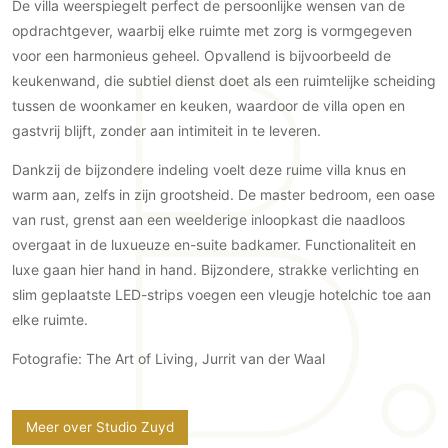
Gevelbekleding
De villa weerspiegelt perfect de persoonlijke wensen van de
Zonwering
Keukenaccessoires
opdrachtgever, waarbij elke ruimte met zorg is vormgegeven
Gevelstenen
Zakelijk
Keukenkranen
Zonwering buiten
voor een harmonieus geheel. Opvallend is bijvoorbeeld de
Houten gevelbekleding
Horeca
keukenwand, die subtiel dienst doet als een ruimtelijke scheiding
Stucwerk
Ramen en deuren
Kantoor
tussen de woonkamer en keuken, waardoor de villa open en
Schilderwerk buiten
Binnendeuren
gastvrij blijft, zonder aan intimiteit in te leveren.
Aluminium deuren
Dankzij de bijzondere indeling voelt deze ruime villa knus en
Houten deuren
warm aan, zelfs in zijn grootsheid. De master bedroom, een oase
Stalen deuren
van rust, grenst aan een weelderige inloopkast die naadloos
Systeemwanden
overgaat in de luxueuze en-suite badkamer. Functionaliteit en
luxe gaan hier hand in hand. Bijzondere, strakke verlichting en
Deurbeslag
slim geplaatste LED-strips voegen een vleugje hotelchic toe aan
Raambeslag
elke ruimte.
Meubelbeslag
Fotografie: The Art of Living, Jurrit van der Waal
Vloer
Vloeren
Meer over Studio Zuyd
Beton Ciré vloeren