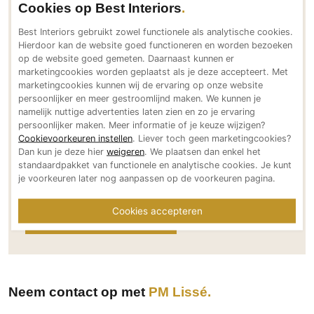
Cookies op Best Interiors
PVC vloeren
5421 WV Gemert
Best Interiors gebruikt zowel functionele als analytische cookies.
NL
Gietvloeren
Hierdoor kan de website goed functioneren en worden bezoeken
Bereikbaar via
Houten vloeren
op de website goed gemeten. Daarnaast kunnen er
+31 (0) 85 0161046
marketingcookies worden geplaatst als je deze accepteert. Met
Natuursteen en keramiek vloeren
info@pmlisse.nl
marketingcookies kunnen wij de ervaring op onze website
Vloerkleden
persoonlijker en meer gestroomlijnd maken. We kunnen je
www.pmlisse.nl
namelijk nuttige advertenties laten zien en zo je ervaring
Social media
persoonlijker maken. Meer informatie of je keuze wijzigen?
Afwerking
Cookievoorkeuren instellen
. Liever toch geen marketingcookies?
Wandafwerking
Dan kun je deze hier
weigeren
. We plaatsen dan enkel het
standaardpakket van functionele en analytische cookies. Je kunt
Beton Ciré
je voorkeuren later nog aanpassen op de voorkeuren pagina.
Behang / Wandtextiel
Meer over PM Lissé
Cookies accepteren
Natuursteen en keramiek
Meer projecten van PM Lissé
Leer
Schilderwerk
Stucwerk
Neem contact op met
PM Lissé
Spuitwerk