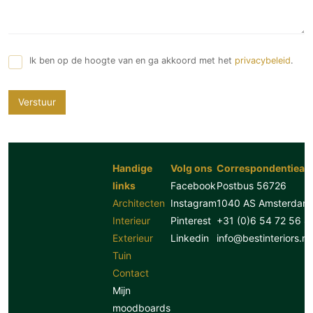
Ik ben op de hoogte van en ga akkoord met het
privacybeleid
.
Verstuur
Handige
Volg ons
Correspondentiead
links
Facebook
Postbus 56726
Architecten
Instagram
1040 AS Amsterdam
Interieur
Pinterest
+31 (0)6 54 72 56 8
Exterieur
Linkedin
info@bestinteriors.nl
Tuin
Contact
Mijn
moodboards