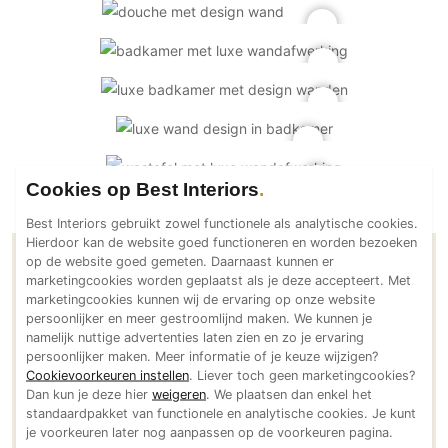
PVC vloeren
Gietvloeren
Houten vloeren
Natuursteen en keramiek vloeren
Vloerkleden
Afwerking
Cookies op Best Interiors
Wandafwerking
Best Interiors gebruikt zowel functionele als analytische cookies.
Hierdoor kan de website goed functioneren en worden bezoeken
Beton Ciré
op de website goed gemeten. Daarnaast kunnen er
Contactgegevens PM Lissé
Behang / Wandtextiel
marketingcookies worden geplaatst als je deze accepteert. Met
marketingcookies kunnen wij de ervaring op onze website
Natuursteen en keramiek
persoonlijker en meer gestroomlijnd maken. We kunnen je
Adresgegevens
Leer
namelijk nuttige advertenties laten zien en zo je ervaring
Oerstroom 54
persoonlijker maken. Meer informatie of je keuze wijzigen?
Schilderwerk
Cookievoorkeuren instellen
. Liever toch geen marketingcookies?
5421 WV Gemert
Stucwerk
Dan kun je deze hier
weigeren
. We plaatsen dan enkel het
NL
standaardpakket van functionele en analytische cookies. Je kunt
Spuitwerk
Bereikbaar via
je voorkeuren later nog aanpassen op de voorkeuren pagina.