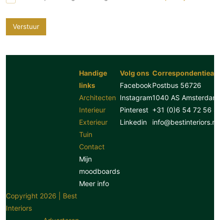
Verstuur
Handige
Volg ons
Correspondentiead
links
Facebook
Postbus 56726
Architecten
Instagram
1040 AS Amsterdam
Interieur
Pinterest
+31 (0)6 54 72 56 8
Exterieur
Linkedin
info@bestinteriors.nl
Tuin
Contact
Mijn
moodboards
Meer info
Copyright 2026 | Best
Interiors