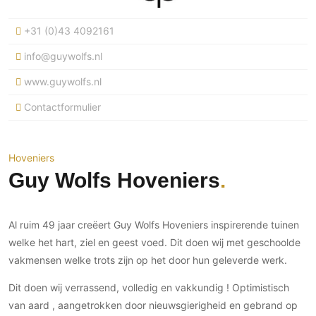
Ramen
Woondecoratie
Tuinmeubelen
Kinderkamer
Buitendeuren
+31 (0)43 4092161
Tuinverlichting
Serre/Veranda
Inrichting
Deursystemen
Slaapkamer
info@guywolfs.nl
Omheining
Roomdividers
Glazen wandsystemen
Thuisbioscoop
www.guywolfs.nl
Bedden
Vouwwanden
Hekwerken en poorten
Toilet
Contactformulier
Meubels
Garagedeuren
Wellness
Zwemmen
Verlichting
Werkkamer
Zonwering
Zwembad en zwemvijver
Haarden
Wijnkelder
Hoveniers
Zonwering
Tuin wellness
Glas
Guy Wolfs Hoveniers
Woonkamer
Buitenshutters
Interieurbouw
Vloer
Buitenkijken
Trappen
Overig
Buitenvloeren
Al ruim 49 jaar creëert Guy Wolfs Hoveniers inspirerende tuinen
Bijgebouw / Poolhouse
Autolift
Houten buitenvloeren
welke het hart, ziel en geest voed. Dit doen wij met geschoolde
Keuken
Terrasoverkapping
vakmensen welke trots zijn op het door hun geleverde werk.
3D visualisaties
Natuursteen en keramiek
Keukens
Tuin
buitenvloeren
Dit doen wij verrassend, volledig en vakkundig ! Optimistisch
Keukenapparatuur
Villa
Vlonders
Gevel
van aard , aangetrokken door nieuwsgierigheid en gebrand op
Keukenbladen
Zwembad