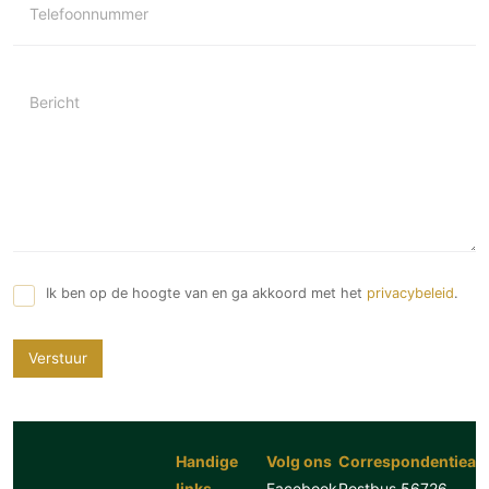
Telefoonnummer
Bericht
Ik ben op de hoogte van en ga akkoord met het
privacybeleid
.
Verstuur
Handige
Volg ons
Correspondentiead
links
Facebook
Postbus 56726