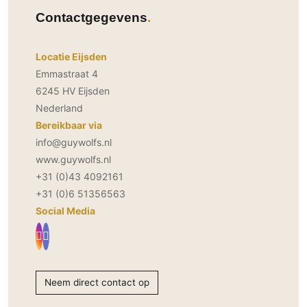
PVC vloeren
Contactgegevens
Gietvloeren
Houten vloeren
Locatie Eijsden
Natuursteen en keramiek vloeren
Emmastraat 4
6245 HV Eijsden
Vloerkleden
Nederland
Bereikbaar via
Afwerking
info@guywolfs.nl
Wandafwerking
www.guywolfs.nl
Beton Ciré
+31 (0)43 4092161
Behang / Wandtextiel
+31 (0)6 51356563
Natuursteen en keramiek
Social Media
Leer
Schilderwerk
Stucwerk
Neem direct contact op
Spuitwerk