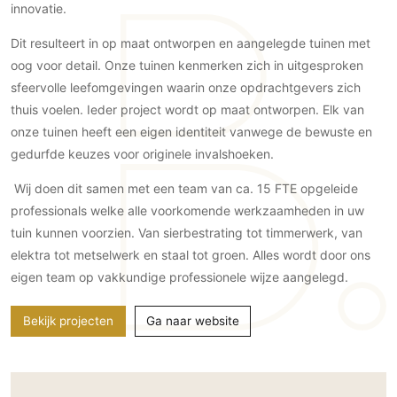
Gevelbekleding
innovatie.
Zonwering
Keukenaccessoires
Gevelstenen
Zakelijk
Keukenkranen
Zonwering buiten
Dit resulteert in op maat ontworpen en aangelegde tuinen met
Houten gevelbekleding
oog voor detail. Onze tuinen kenmerken zich in uitgesproken
Horeca
Stucwerk
Ramen en deuren
sfeervolle leefomgevingen waarin onze opdrachtgevers zich
Kantoor
Schilderwerk buiten
thuis voelen. Ieder project wordt op maat ontworpen. Elk van
Binnendeuren
onze tuinen heeft een eigen identiteit vanwege de bewuste en
Aluminium deuren
gedurfde keuzes voor originele invalshoeken.
Houten deuren
Wij doen dit samen met een team van ca. 15 FTE opgeleide
Stalen deuren
professionals welke alle voorkomende werkzaamheden in uw
Systeemwanden
tuin kunnen voorzien. Van sierbestrating tot timmerwerk, van
Deurbeslag
elektra tot metselwerk en staal tot groen. Alles wordt door ons
Raambeslag
eigen team op vakkundige professionele wijze aangelegd.
Meubelbeslag
Bekijk projecten
Ga naar website
Vloer
Vloeren
Beton Ciré vloeren