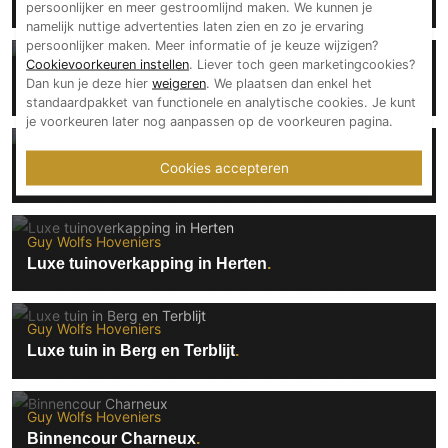
Moderne tuin in Maastricht
persoonlijker en meer gestroomlijnd maken. We kunnen je
namelijk nuttige advertenties laten zien en zo je ervaring
persoonlijker maken. Meer informatie of je keuze wijzigen?
Cookievoorkeuren instellen
. Liever toch geen marketingcookies?
Guy Wolfs Hoveniers
Dan kun je deze hier
weigeren
. We plaatsen dan enkel het
Exclusieve tuin in Eijsden
standaardpakket van functionele en analytische cookies. Je kunt
je voorkeuren later nog aanpassen op de voorkeuren pagina.
Guy Wolfs Hoveniers
Cookies accepteren
Stadstuin in Brunssum
Guy Wolfs Hoveniers
Luxe tuinoverkapping in Herten
Guy Wolfs Hoveniers
Luxe tuin in Berg en Terblijt
Guy Wolfs Hoveniers
Binnencour Charneux