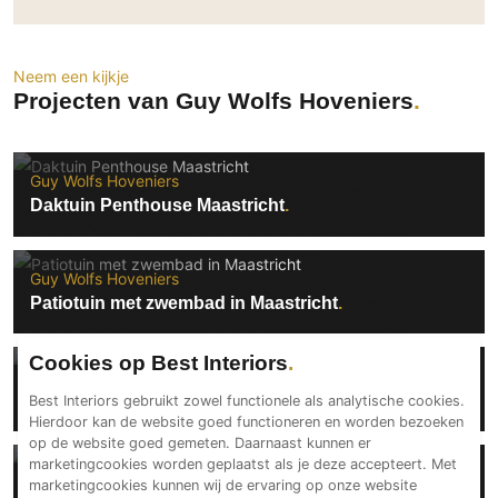
Technologie
Audio/Video
Neem een kijkje
Thuisbioscoop
Projecten van Guy Wolfs Hoveniers
Domotica
Mirror TV
Guy Wolfs Hoveniers
Fitnessapparatuur
Daktuin Penthouse Maastricht
Wifi
Overig
Guy Wolfs Hoveniers
Patiotuin met zwembad in Maastricht
Aannemers Interieur
Akoestiek
Cookies op Best Interiors
Binnenzwembaden
Guy Wolfs Hoveniers
Vijvertuin in Eijsden
Best Interiors gebruikt zowel functionele als analytische cookies.
Wellness
Hierdoor kan de website goed functioneren en worden bezoeken
Wijnkelder en wijnkasten
op de website goed gemeten. Daarnaast kunnen er
marketingcookies worden geplaatst als je deze accepteert. Met
Guy Wolfs Hoveniers
marketingcookies kunnen wij de ervaring op onze website