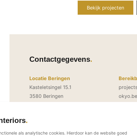
Bekijk projecten
Contactgegevens
Locatie Beringen
Bereikb
Kasteletsingel 15.1
project
3580 Beringen
okyo.b
België
+32 (0)
nteriors
Neem direct contact op
unctionele als analytische cookies. Hierdoor kan de website goed