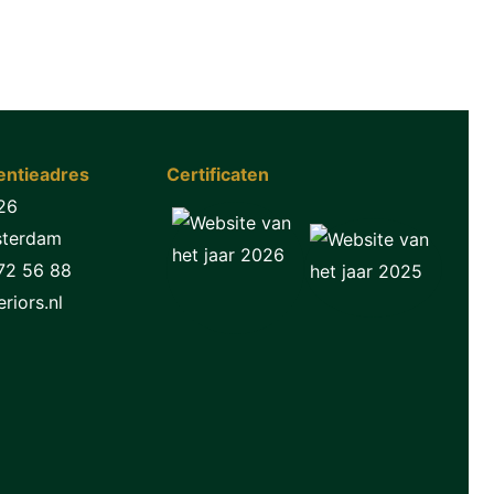
ntieadres
Certificaten
26
sterdam
72 56 88
riors.nl