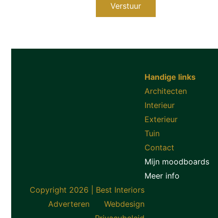
Verstuur
Handige links
Architecten
Interieur
Exterieur
Tuin
Contact
Mijn moodboards
Meer info
Copyright 2026 | Best Interiors
Adverteren
Webdesign