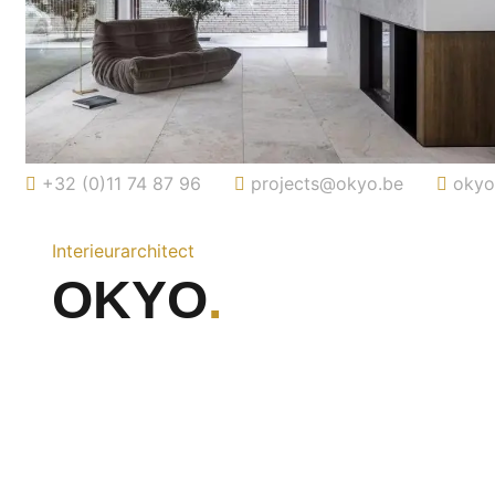
+32 (0)11 74 87 96
projects@okyo.be
okyo
Interieurarchitect
OKYO