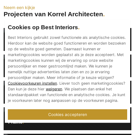
PVC vloeren
Neem een kijkje
Projecten van Korrel Architecten
Gietvloeren
Houten vloeren
Cookies op Best Interiors
Natuursteen en keramiek vloeren
Korrel Architecten
Best Interiors gebruikt zowel functionele als analytische cookies.
Vloerkleden
Sahara
Hierdoor kan de website goed functioneren en worden bezoeken
op de website goed gemeten. Daarnaast kunnen er
marketingcookies worden geplaatst als je deze accepteert. Met
Afwerking
marketingcookies kunnen wij de ervaring op onze website
Korrel Architecten
Wandafwerking
persoonlijker en meer gestroomlijnd maken. We kunnen je
Bird
namelijk nuttige advertenties laten zien en zo je ervaring
Beton Ciré
persoonlijker maken. Meer informatie of je keuze wijzigen?
Behang / Wandtextiel
Cookievoorkeuren instellen
. Liever toch geen marketingcookies?
Korrel Architecten
Dan kun je deze hier
weigeren
. We plaatsen dan enkel het
Natuursteen en keramiek
standaardpakket van functionele en analytische cookies. Je kunt
Turn On
Leer
je voorkeuren later nog aanpassen op de voorkeuren pagina.
Schilderwerk
Cookies accepteren
Korrel Architecten
Stucwerk
Frame
Spuitwerk