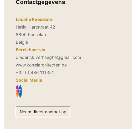
Gevelbekleding
Contactgegevens
Zonwering
Keukenaccessoires
Gevelstenen
Zakelijk
Keukenkranen
Zonwering buiten
Houten gevelbekleding
Locatie Roeselare
Horeca
Heilig-Hartstraat 42
Stucwerk
Ramen en deuren
Kantoor
8800 Roeselare
Schilderwerk buiten
Binnendeuren
België
Aluminium deuren
Bereikbaar via
Houten deuren
diederick.verhaeghe@gmail.com
www.korrelarchitecten.be
Stalen deuren
+32 (0)486 111351
Systeemwanden
Social Media
Deurbeslag
Raambeslag
Meubelbeslag
Neem direct contact op
Vloer
Vloeren
Beton Ciré vloeren