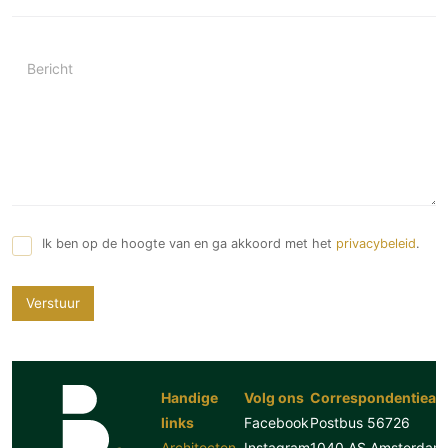
Bericht
Ik ben op de hoogte van en ga akkoord met het
privacybeleid
.
Verstuur
Handige
Volg ons
Correspondentiead
links
Facebook
Postbus 56726
Architecten
Instagram
1040 AS Amsterdam