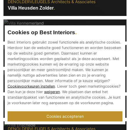
DENOLDERVLEUGELS Architects & Associates
Villa Heusden Zolder
DENOLDERVLEUGELS Architects & Associates
Cookies op Best Interiors
Villa Kennemerland
Best Interiors gebruikt zowel functionele als analytische cookies.
Hierdoor kan de website goed functioneren en worden bezoeken
DENOLDERVLEUGELS Architects & Associates
op de website goed gemeten. Daarnaast kunnen er
Villa Muiden
marketingcookies worden geplaatst als je deze accepteert. Met
marketingcookies kunnen wij de ervaring op onze website
persoonlijker en meer gestroomlijnd maken. We kunnen je
namelijk nuttige advertenties laten zien en zo je ervaring
DENOLDERVLEUGELS Architects & Associates
persoonlijker maken. Meer informatie of je keuze wijzigen?
Villa Naarden
Cookievoorkeuren instellen
. Liever toch geen marketingcookies?
Dan kun je deze hier
weigeren
. We plaatsen dan enkel het
standaardpakket van functionele en analytische cookies. Je kunt
je voorkeuren later nog aanpassen op de voorkeuren pagina.
DENOLDERVLEUGELS Architects & Associates
Villa Zeist
Cookies accepteren
DENOLDERVLEUGELS Architects & Associates