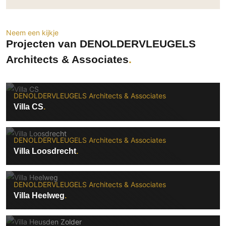
Technologie
Audio/Video
Neem een kijkje
Thuisbioscoop
Projecten van DENOLDERVLEUGELS
Domotica
Architects & Associates
Mirror TV
Fitnessapparatuur
DENOLDERVLEUGELS Architects & Associates
Wifi
Villa CS
Overig
Aannemers Interieur
DENOLDERVLEUGELS Architects & Associates
Villa Loosdrecht
Akoestiek
Binnenzwembaden
Wellness
DENOLDERVLEUGELS Architects & Associates
Villa Heelweg
Wijnkelder en wijnkasten