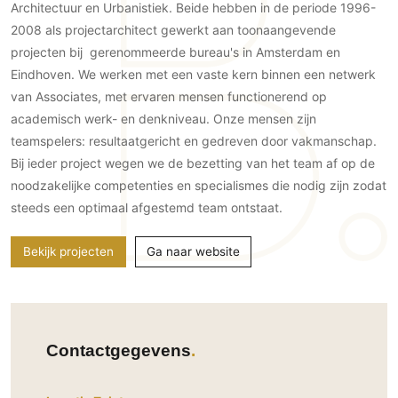
Gevelbekleding
Architectuur en Urbanistiek. Beide hebben in de periode 1996-
Zonwering
Keukenaccessoires
Gevelstenen
2008 als projectarchitect gewerkt aan toonaangevende
Zakelijk
Keukenkranen
Zonwering buiten
projecten bij gerenommeerde bureau's in Amsterdam en
Houten gevelbekleding
Horeca
Eindhoven. We werken met een vaste kern binnen een netwerk
Stucwerk
Ramen en deuren
Kantoor
van Associates, met ervaren mensen functionerend op
Schilderwerk buiten
Binnendeuren
academisch werk- en denkniveau. Onze mensen zijn
Aluminium deuren
teamspelers: resultaatgericht en gedreven door vakmanschap.
Bij ieder project wegen we de bezetting van het team af op de
Houten deuren
noodzakelijke competenties en specialismes die nodig zijn zodat
Stalen deuren
steeds een optimaal afgestemd team ontstaat.
Systeemwanden
Deurbeslag
Bekijk projecten
Ga naar website
Raambeslag
Meubelbeslag
Vloer
Contactgegevens
Vloeren
Beton Ciré vloeren