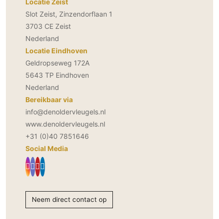
Locatie Zeist
PVC vloeren
Slot Zeist, Zinzendorflaan 1
Gietvloeren
3703 CE Zeist
Houten vloeren
Nederland
Locatie Eindhoven
Natuursteen en keramiek vloeren
Geldropseweg 172A
Vloerkleden
5643 TP Eindhoven
Nederland
Afwerking
Bereikbaar via
Wandafwerking
info@denoldervleugels.nl
Beton Ciré
www.denoldervleugels.nl
Behang / Wandtextiel
+31 (0)40 7851646
Natuursteen en keramiek
Social Media
Leer
Schilderwerk
Stucwerk
Neem direct contact op
Spuitwerk