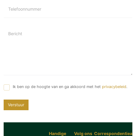
Telefoonnummer
Bericht
Ik ben op de hoogte van en ga akkoord met het
privacybeleid
.
Verstuur
Handige
Volg ons
Correspondentiead