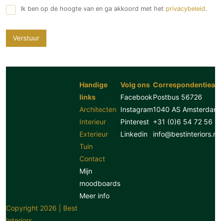
Ik ben op de hoogte van en ga akkoord met het
privacybeleid
.
Verstuur
Handige
Volg ons
Correspondentiead
links
Facebook
Postbus 56726
Architecten
Instagram
1040 AS Amsterdam
Interieur
Pinterest
+31 (0)6 54 72 56 8
Exterieur
Linkedin
info@bestinteriors.nl
Tuin
Contact
Mijn
moodboards
Meer info
Copyright 2026 | Best
Interiors