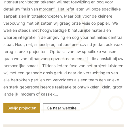
Gevelbekleding
interieurarchitecten tekenen wij met toewijding en oog voor
Zonwering
Keukenaccessoires
detail uw “huis van morgen”. Het liefst laten wij onze specifieke
Gevelstenen
Zakelijk
Keukenkranen
Zonwering buiten
aanpak zien in totaalconcepten. Maar ook voor de kleinere
Houten gevelbekleding
Horeca
verbouwing met pit zetten wij graag onze visie op papier. We
Stucwerk
Ramen en deuren
Kantoor
werken steeds met hoogwaardige & natuurlijke materialen
Schilderwerk buiten
Binnendeuren
waarbij integratie in de omgeving en oog voor het milieu centraal
Aluminium deuren
staat. Hout, riet, smeedijzer, natuurstenen…vind je dan ook vaak
terug in onze projecten. Op basis van uw specifieke wensen
Houten deuren
gaan we van bij aanvang opzoek naar een stijl die aansluit bij uw
Stalen deuren
persoonlijke smaak. Tijdens iedere fase van het project luisteren
Systeemwanden
wij met een gezonde dosis geduld naar de verzuchtingen van
Deurbeslag
alle betrokken partijen om vervolgens als een team een unieke
Raambeslag
en sterk gepersonaliseerde realisatie te ontwikkelen; klein, groot,
Meubelbeslag
landelijk, modern of kassiek…
Vloer
Bekijk projecten
Ga naar website
Vloeren
Beton Ciré vloeren