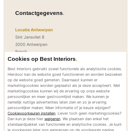
PVC vloeren
Contactgegevens
Gietvloeren
Houten vloeren
Locatie Antwerpen
Natuursteen en keramiek vloeren
Sint Jansvliet 8
Vloerkleden
2000 Antwerpen
België
Afwerking
Cookies op Best Interiors
Bereikbaar via
Wandafwerking
info@themenos.be
Best Interiors gebruikt zowel functionele als analytische cookies.
Beton Ciré
www.themenos.be
Hierdoor kan de website goed functioneren en worden bezoeken
op de website goed gemeten. Daarnaast kunnen er
Behang / Wandtextiel
+32 (0)3 2484993
marketingcookies worden geplaatst als je deze accepteert. Met
Social Media
Natuursteen en keramiek
marketingcookies kunnen wij de ervaring op onze website
persoonlijker en meer gestroomlijnd maken. We kunnen je
Leer
namelijk nuttige advertenties laten zien en zo je ervaring
Schilderwerk
persoonlijker maken. Meer informatie of je keuze wijzigen?
Cookievoorkeuren instellen
. Liever toch geen marketingcookies?
Stucwerk
Dan kun je deze hier
Neem direct contact op
weigeren
. We plaatsen dan enkel het
Spuitwerk
standaardpakket van functionele en analytische cookies. Je kunt
je voorkeuren later nog aanpassen op de voorkeuren pagina.