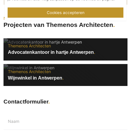
Technologie
Cookies accepteren
Audio/Video
Neem een kijkje
Thuisbioscoop
Projecten van Themenos Architecten
Domotica
Mirror TV
Themenos Architecten
Fitnessapparatuur
Advocatenkantoor in hartje Antwerpen
Wifi
Overig
Themenos Architecten
Wijnwinkel in Antwerpen
Aannemers Interieur
Akoestiek
Binnenzwembaden
Contactformulier
Wellness
Wijnkelder en wijnkasten
Naam