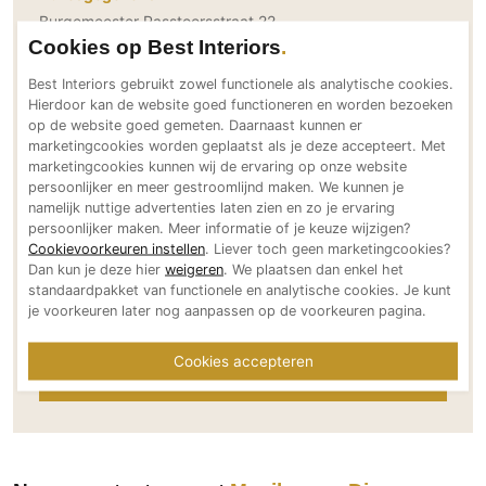
Burgemeester Passtoorsstraat 22
PVC vloeren
Cookies op Best Interiors
4835 KG Breda
Gietvloeren
NL
Best Interiors gebruikt zowel functionele als analytische cookies.
Houten vloeren
Bereikbaar via
Hierdoor kan de website goed functioneren en worden bezoeken
Natuursteen en keramiek vloeren
op de website goed gemeten. Daarnaast kunnen er
+31 (0) 6 29013289
marketingcookies worden geplaatst als je deze accepteert. Met
Vloerkleden
info@maaikevandiemen.nl
marketingcookies kunnen wij de ervaring op onze website
maaikevandiemen.nl
persoonlijker en meer gestroomlijnd maken. We kunnen je
Afwerking
namelijk nuttige advertenties laten zien en zo je ervaring
Social media
persoonlijker maken. Meer informatie of je keuze wijzigen?
Wandafwerking
Cookievoorkeuren instellen
. Liever toch geen marketingcookies?
Beton Ciré
Dan kun je deze hier
weigeren
. We plaatsen dan enkel het
standaardpakket van functionele en analytische cookies. Je kunt
Behang / Wandtextiel
je voorkeuren later nog aanpassen op de voorkeuren pagina.
Meer over Maaike van Diemen Interieurontwerp
Natuursteen en keramiek
Leer
Cookies accepteren
Meer projecten van Maaike van Diemen
Interieurontwerp
Schilderwerk
Stucwerk
Spuitwerk