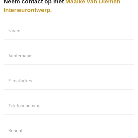
Neem contact op met
Maaike van Diemen
Technologie
Interieurontwerp
Audio/Video
Thuisbioscoop
Naam
Domotica
Mirror TV
Fitnessapparatuur
Achternaam
Wifi
Overig
E-mailadres
Aannemers Interieur
Akoestiek
Binnenzwembaden
Telefoonnummer
Wellness
Wijnkelder en wijnkasten
Bericht