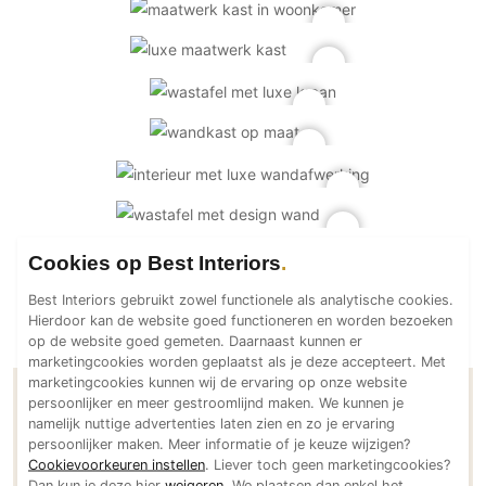
PVC vloeren
Gietvloeren
Houten vloeren
Natuursteen en keramiek vloeren
Vloerkleden
Afwerking
Wandafwerking
Cookies op Best Interiors
Beton Ciré
Behang / Wandtextiel
Best Interiors gebruikt zowel functionele als analytische cookies.
Hierdoor kan de website goed functioneren en worden bezoeken
Natuursteen en keramiek
op de website goed gemeten. Daarnaast kunnen er
Leer
marketingcookies worden geplaatst als je deze accepteert. Met
marketingcookies kunnen wij de ervaring op onze website
Schilderwerk
persoonlijker en meer gestroomlijnd maken. We kunnen je
Contactgegevens JB Interior Design
Stucwerk
namelijk nuttige advertenties laten zien en zo je ervaring
persoonlijker maken. Meer informatie of je keuze wijzigen?
Spuitwerk
Cookievoorkeuren instellen
. Liever toch geen marketingcookies?
Adresgegevens
Dan kun je deze hier
weigeren
. We plaatsen dan enkel het