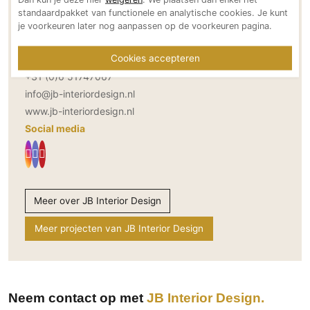
Wattstraat 88
standaardpakket van functionele en analytische cookies. Je kunt
Technologie
1131 JX Volendam
je voorkeuren later nog aanpassen op de voorkeuren pagina.
Audio/Video
NL
Thuisbioscoop
Cookies accepteren
Bereikbaar via
Domotica
+31 (0)6 51747067
info@jb-interiordesign.nl
Mirror TV
www.jb-interiordesign.nl
Fitnessapparatuur
Social media
Wifi
Overig
Aannemers Interieur
Meer over JB Interior Design
Akoestiek
Meer projecten van JB Interior Design
Binnenzwembaden
Wellness
Wijnkelder en wijnkasten
Neem contact op met
JB Interior Design