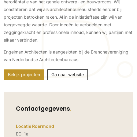
Gevelbekleding
heroriëntatie van het gehele ontwerp- en bouwproces. Wij
Zonwering
Keukenaccessoires
constateren dat wij als architectenbureau steeds eerder bij
Gevelstenen
Zakelijk
Keukenkranen
Zonwering buiten
projecten betrokken raken. Al in de initiatieffase zijn wij van
Houten gevelbekleding
Horeca
toegevoegde waarde. Door ideeën te verbeelden met
Stucwerk
Ramen en deuren
Kantoor
zeggingskracht en professionele inhoud, kunnen wij partijen met
Schilderwerk buiten
Binnendeuren
elkaar verbinden.
Aluminium deuren
Engelman Architecten is aangesloten bij de Branchevereniging
Houten deuren
van Nederlandse Architectenbureaus.
Stalen deuren
Systeemwanden
Bekijk projecten
Ga naar website
Deurbeslag
Raambeslag
Meubelbeslag
Contactgegevens
Vloer
Vloeren
Locatie Roermond
ECI 1a
Beton Ciré vloeren