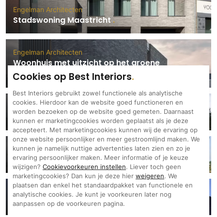
Technologie
Engelman Architecten
Stadswoning Maastricht
Audio/Video
Thuisbioscoop
Engelman Architecten
Domotica
Woonhuis met uitzicht op het groene
Mirror TV
buitengebied
Cookies op Best Interiors
Fitnessapparatuur
Best Interiors gebruikt zowel functionele als analytische
Wifi
cookies. Hierdoor kan de website goed functioneren en
Engelman Architecten
worden bezoeken op de website goed gemeten. Daarnaast
Royale villa
Overig
kunnen er marketingcookies worden geplaatst als je deze
accepteert. Met marketingcookies kunnen wij de ervaring op
Aannemers Interieur
onze website persoonlijker en meer gestroomlijnd maken. We
Akoestiek
Engelman Architecten
kunnen je namelijk nuttige advertenties laten zien en zo je
Villa met uitgekiende balans
ervaring persoonlijker maken. Meer informatie of je keuze
Binnenzwembaden
wijzigen?
Cookievoorkeuren instellen
. Liever toch geen
Wellness
marketingcookies? Dan kun je deze hier
weigeren
. We
plaatsen dan enkel het standaardpakket van functionele en
Wijnkelder en wijnkasten
Engelman Architecten
analytische cookies. Je kunt je voorkeuren later nog
Villa Duinenberg
aanpassen op de voorkeuren pagina.