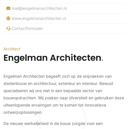
Ramen
Woondecoratie
Tuinmeubelen
Kinderkamer
mail@engelmanarchitecten.nl
Buitendeuren
Tuinverlichting
Serre/Veranda
www.engelmanarchitecten.nl
Inrichting
Deursystemen
Slaapkamer
Omheining
Roomdividers
Glazen wandsystemen
Contactformulier
Thuisbioscoop
Bedden
Vouwwanden
Hekwerken en poorten
Toilet
Meubels
Garagedeuren
Wellness
Architect
Zwemmen
Verlichting
Engelman Architecten
Werkkamer
Zonwering
Zwembad en zwemvijver
Haarden
Wijnkelder
Zonwering
Tuin wellness
Glas
Woonkamer
Buitenshutters
Engelman Architecten begeeft zich op de snijvlakken van
Interieurbouw
Vloer
stedenbouw en architectuur, exterieur en interieur. Bewust
Buitenkijken
Trappen
Overig
Buitenvloeren
specialiseren wij ons niet in een bepaalde sector van
Bijgebouw / Poolhouse
bouwopdrachten. Wij zoeken naar diversiteit en gebruiken deze
Autolift
Houten buitenvloeren
Keuken
Terrasoverkapping
uiteenlopende ervaringen om te komen tot innovatieve
3D visualisaties
Natuursteen en keramiek
Keukens
Tuin
buitenvloeren
ontwerpoplossingen.
Keukenapparatuur
Villa
Vlonders
Gevel
De nieuwe werkelijkheid in de bouw zorgde voor een
Keukenbladen
Zwembad