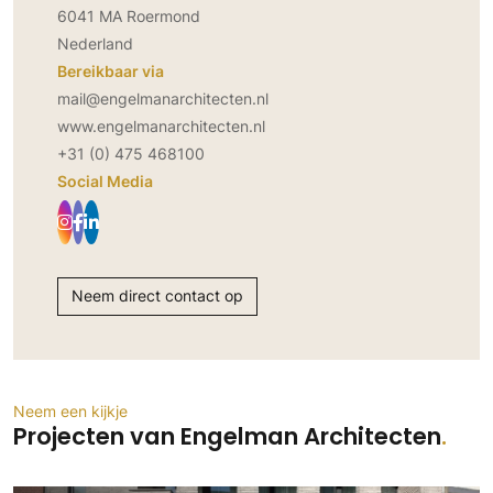
6041 MA Roermond
PVC vloeren
Nederland
Gietvloeren
Bereikbaar via
Houten vloeren
mail@engelmanarchitecten.nl
Natuursteen en keramiek vloeren
www.engelmanarchitecten.nl
Vloerkleden
+31 (0) 475 468100
Social Media
Afwerking
Wandafwerking
Beton Ciré
Neem direct contact op
Behang / Wandtextiel
Natuursteen en keramiek
Leer
Schilderwerk
Neem een kijkje
Stucwerk
Projecten van Engelman Architecten
Spuitwerk