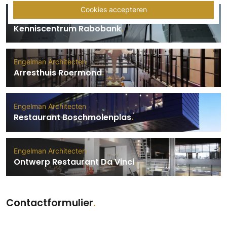
Cookies accepteren
Engelman Architecten
Kenniscentrum Rabobank
Engelman Architecten
Arresthuis Roermond
Engelman Architecten
Restaurant Boschmolenplas
Engelman Architecten
Ontwerp Restaurant Da Vinci
Contactformulier