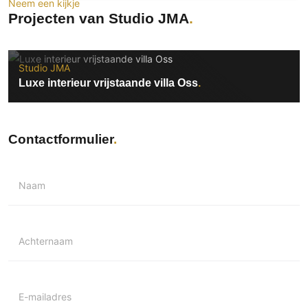
Neem een kijkje
Technologie
Projecten van Studio JMA
Audio/Video
Thuisbioscoop
Studio JMA
Domotica
Luxe interieur vrijstaande villa Oss
Mirror TV
Fitnessapparatuur
Wifi
Contactformulier
Overig
Naam
Aannemers Interieur
Akoestiek
Binnenzwembaden
Achternaam
Wellness
Wijnkelder en wijnkasten
E-mailadres