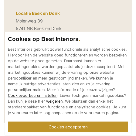
PVC vloeren
Locatie Beek en Donk
Gietvloeren
Molenweg 39
Houten vloeren
5741 NB Beek en Donk
Natuursteen en keramiek vloeren
Nederland
Cookies op Best Interiors
Vloerkleden
Bereikbaar via
Best Interiors gebruikt zowel functionele als analytische cookies.
info@studiojma.nl
Hierdoor kan de website goed functioneren en worden bezoeken
Afwerking
studiojma.nl
op de website goed gemeten. Daarnaast kunnen er
Wandafwerking
+31 (0)6 29180789
marketingcookies worden geplaatst als je deze accepteert. Met
marketingcookies kunnen wij de ervaring op onze website
Social Media
Beton Ciré
persoonlijker en meer gestroomlijnd maken. We kunnen je
Behang / Wandtextiel
namelijk nuttige advertenties laten zien en zo je ervaring
persoonlijker maken. Meer informatie of je keuze wijzigen?
Natuursteen en keramiek
Cookievoorkeuren instellen
. Liever toch geen marketingcookies?
Leer
Dan kun je deze hier
weigeren
. We plaatsen dan enkel het
Neem direct contact op
standaardpakket van functionele en analytische cookies. Je kunt
Schilderwerk
je voorkeuren later nog aanpassen op de voorkeuren pagina.
Stucwerk
Cookies accepteren
Spuitwerk