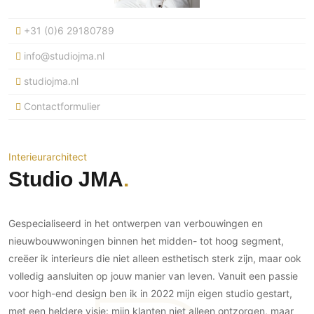
Ramen
Woondecoratie
Tuinmeubelen
Kinderkamer
Buitendeuren
+31 (0)6 29180789
Tuinverlichting
Serre/Veranda
Inrichting
Deursystemen
Slaapkamer
info@studiojma.nl
Omheining
Roomdividers
Glazen wandsystemen
Thuisbioscoop
studiojma.nl
Bedden
Vouwwanden
Hekwerken en poorten
Toilet
Contactformulier
Meubels
Garagedeuren
Wellness
Zwemmen
Verlichting
Werkkamer
Zonwering
Zwembad en zwemvijver
Haarden
Wijnkelder
Interieurarchitect
Zonwering
Tuin wellness
Glas
Studio JMA
Woonkamer
Buitenshutters
Interieurbouw
Vloer
Buitenkijken
Trappen
Overig
Buitenvloeren
Gespecialiseerd in het ontwerpen van verbouwingen en
Bijgebouw / Poolhouse
Autolift
Houten buitenvloeren
nieuwbouwwoningen binnen het midden- tot hoog segment,
Keuken
Terrasoverkapping
creëer ik interieurs die niet alleen esthetisch sterk zijn, maar ook
3D visualisaties
Natuursteen en keramiek
Keukens
Tuin
buitenvloeren
volledig aansluiten op jouw manier van leven. Vanuit een passie
Keukenapparatuur
Villa
Vlonders
voor high-end design ben ik in 2022 mijn eigen studio gestart,
Gevel
Keukenbladen
met een heldere visie: mijn klanten niet alleen ontzorgen, maar
Zwembad