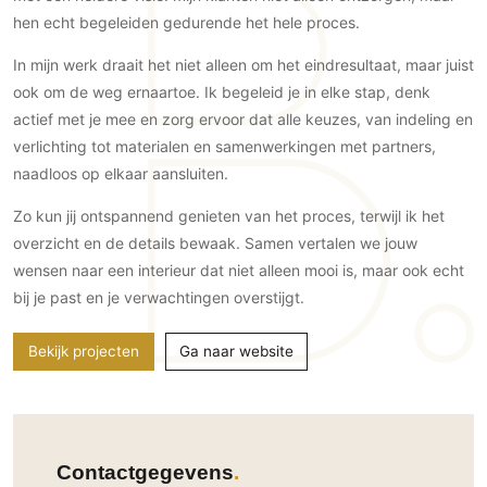
Gevelbekleding
Zonwering
Keukenaccessoires
hen echt begeleiden gedurende het hele proces.
Gevelstenen
Zakelijk
Keukenkranen
Zonwering buiten
In mijn werk draait het niet alleen om het eindresultaat, maar juist
Houten gevelbekleding
Horeca
ook om de weg ernaartoe. Ik begeleid je in elke stap, denk
Stucwerk
Ramen en deuren
Kantoor
actief met je mee en zorg ervoor dat alle keuzes, van indeling en
Schilderwerk buiten
Binnendeuren
verlichting tot materialen en samenwerkingen met partners,
Aluminium deuren
naadloos op elkaar aansluiten.
Houten deuren
Zo kun jij ontspannend genieten van het proces, terwijl ik het
Stalen deuren
overzicht en de details bewaak. Samen vertalen we jouw
Systeemwanden
wensen naar een interieur dat niet alleen mooi is, maar ook echt
Deurbeslag
bij je past en je verwachtingen overstijgt.
Raambeslag
Bekijk projecten
Ga naar website
Meubelbeslag
Vloer
Vloeren
Contactgegevens
Beton Ciré vloeren