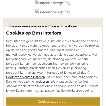
PVC vloeren
Gietvloeren
Houten vloeren
Natuursteen en keramiek vloeren
Contactgegevens Fons Linders
Vloerkleden
Cookies op Best Interiors
Tuinmeesters
Best Interiors gebruikt zowel functionele als analytische cookies.
Afwerking
Hierdoor kan de website goed functioneren en worden bezoeken
Adresgegevens
op de website goed gemeten. Daarnaast kunnen er
Wandafwerking
Broekdijk 1
marketingcookies worden geplaatst als je deze accepteert. Met
Beton Ciré
5674 SJ Nuenen
marketingcookies kunnen wij de ervaring op onze website
persoonlijker en meer gestroomlijnd maken. We kunnen je
Behang / Wandtextiel
NL
namelijk nuttige advertenties laten zien en zo je ervaring
Bereikbaar via
Natuursteen en keramiek
persoonlijker maken. Meer informatie of je keuze wijzigen?
+31 (0) 40 2951010
Cookievoorkeuren instellen
. Liever toch geen marketingcookies?
Leer
Dan kun je deze hier
weigeren
. We plaatsen dan enkel het
info@fonslinders.nl
Schilderwerk
standaardpakket van functionele en analytische cookies. Je kunt
fonslinders.nl
je voorkeuren later nog aanpassen op de voorkeuren pagina.
Stucwerk
Social media
Spuitwerk
Cookies accepteren