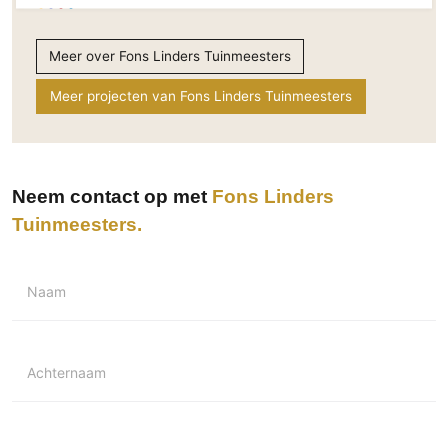
Technologie
Audio/Video
Meer over Fons Linders Tuinmeesters
Thuisbioscoop
Meer projecten van Fons Linders Tuinmeesters
Domotica
Mirror TV
Fitnessapparatuur
Neem contact op met
Fons Linders
Wifi
Tuinmeesters
Overig
Aannemers Interieur
Naam
Akoestiek
Binnenzwembaden
Wellness
Achternaam
Wijnkelder en wijnkasten