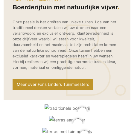
Ramen
Woondecoratie
Tuinmeubelen
Kinderkamer
Boerderijtuin met natuurlijke vijver
Buitendeuren
Tuinverlichting
Serre/Veranda
Inrichting
Deursystemen
Slaapkamer
Onze passie is het creëren van unieke tuinen. Los van het
Omheining
traditioneel denken vertalen wij uw dromen naar een
Roomdividers
Glazen wandsystemen
Thuisbioscoop
verantwoord en exclusief ontwerp. Klanttevredenheid is
Bedden
Vouwwanden
Hekwerken en poorten
onze drijfveer waarbij wij staan voor kwaliteit,
Toilet
duurzaamheid en het maximaal tot zijn recht laten komen
Meubels
Garagedeuren
Wellness
van de natuurlijke schoonheid. Onze tuinen hebben een
Zwemmen
Verlichting
exclusief karakter en weerspiegelen haarfijn uw wensen.
Werkkamer
Zonwering
Zwembad en zwemvijver
Hierbij realiseren wij een prachtige harmonie tussen kleur,
Haarden
Wijnkelder
vormen, materiaal en omliggende natuur.
Zonwering
Tuin wellness
Glas
Woonkamer
Buitenshutters
Interieurbouw
Vloer
Meer over Fons Linders Tuinmeesters
Buitenkijken
Trappen
Overig
Buitenvloeren
Bijgebouw / Poolhouse
Autolift
Houten buitenvloeren
Keuken
Terrasoverkapping
3D visualisaties
Natuursteen en keramiek
Keukens
Tuin
buitenvloeren
Keukenapparatuur
Villa
Vlonders
Gevel
Keukenbladen
Zwembad