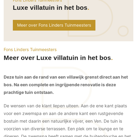
Fons Linders Tuinmeesters
Ramen
Woondecoratie
Tuinmeubelen
Kinderkamer
Luxe villatuin in het bos
Buitendeuren
Tuinverlichting
Serre/Veranda
Inrichting
Deursystemen
Slaapkamer
Meer over Fons Linders Tuinmeesters
Omheining
Roomdividers
Glazen wandsystemen
Thuisbioscoop
Bedden
Vouwwanden
Hekwerken en poorten
Toilet
Meubels
Garagedeuren
Fons Linders Tuinmeesters
Wellness
Zwemmen
Verlichting
Meer over Luxe villatuin in het bos
Werkkamer
Zonwering
Zwembad en zwemvijver
Haarden
Wijnkelder
Zonwering
Tuin wellness
Glas
Woonkamer
Deze tuin aan de rand van een villawijk grenst direct aan het
Buitenshutters
Interieurbouw
bos. Na een complete en ingrijpende renovatie is deze
Vloer
Buitenkijken
Trappen
prachtige tuin ontstaan.
Overig
Buitenvloeren
Bijgebouw / Poolhouse
Autolift
Houten buitenvloeren
De wensen van de klant liepen uiteen. Aan de ene kant plaats
Keuken
Terrasoverkapping
voor een zwemspa en aan de andere kant een rustgevende
3D visualisaties
Natuursteen en keramiek
Keukens
Tuin
buitenvloeren
bostuin met daarin een natuurlijke vijver, een Ven. De tuin is
Keukenapparatuur
Villa
Vlonders
Gevel
voorzien van diverse terrassen. Een plek om te lounge en te
Keukenbladen
Zwembad
dineren. De zwemspa heeft samen met de buitendouche en het