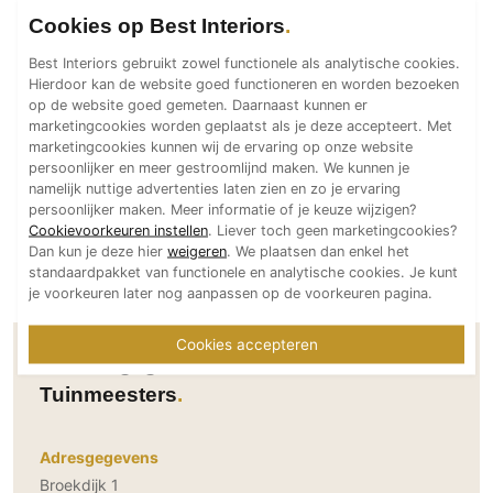
Technologie
Cookies op Best Interiors
Audio/Video
Best Interiors gebruikt zowel functionele als analytische cookies.
Hierdoor kan de website goed functioneren en worden bezoeken
Thuisbioscoop
op de website goed gemeten. Daarnaast kunnen er
Domotica
marketingcookies worden geplaatst als je deze accepteert. Met
marketingcookies kunnen wij de ervaring op onze website
Mirror TV
persoonlijker en meer gestroomlijnd maken. We kunnen je
Fitnessapparatuur
namelijk nuttige advertenties laten zien en zo je ervaring
persoonlijker maken. Meer informatie of je keuze wijzigen?
Wifi
Cookievoorkeuren instellen
. Liever toch geen marketingcookies?
Dan kun je deze hier
weigeren
. We plaatsen dan enkel het
Overig
standaardpakket van functionele en analytische cookies. Je kunt
je voorkeuren later nog aanpassen op de voorkeuren pagina.
Aannemers Interieur
Akoestiek
Cookies accepteren
Contactgegevens Fons Linders
Binnenzwembaden
Tuinmeesters
Wellness
Wijnkelder en wijnkasten
Adresgegevens
Broekdijk 1