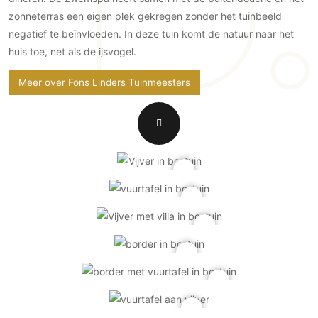
Gevelbekleding
Zonwering
Keukenaccessoires
zonneterras een eigen plek gekregen zonder het tuinbeeld
Gevelstenen
Zakelijk
Keukenkranen
Zonwering buiten
negatief te beïnvloeden. In deze tuin komt de natuur naar het
Houten gevelbekleding
huis toe, net als de ijsvogel.
Horeca
Stucwerk
Ramen en deuren
Kantoor
Meer over Fons Linders Tuinmeesters
Schilderwerk buiten
Binnendeuren
Aluminium deuren
Houten deuren
Stalen deuren
Systeemwanden
Deurbeslag
Raambeslag
Meubelbeslag
Vloer
Vloeren
Beton Ciré vloeren