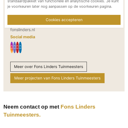
NL
standaardpakket van functionele en analytische cookies. Je kunt
Technologie
je voorkeuren later nog aanpassen op de voorkeuren pagina.
Bereikbaar via
Audio/Video
+31 (0) 40 2951010
Cookies accepteren
info@fonslinders.nl
Thuisbioscoop
fonslinders.nl
Domotica
Social media
Mirror TV
Fitnessapparatuur
Wifi
Meer over Fons Linders Tuinmeesters
Overig
Meer projecten van Fons Linders Tuinmeesters
Aannemers Interieur
Akoestiek
Binnenzwembaden
Wellness
Neem contact op met
Fons Linders
Wijnkelder en wijnkasten
Tuinmeesters