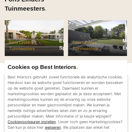
PVC vloeren
Tuinmeesters
Gietvloeren
Houten vloeren
Natuursteen en keramiek vloeren
Vloerkleden
Exclusieve tuin bij
Mode
Fons Linders
Fons Linders
Spa One
Eers
Tuinmeesters
Tuinmeesters
Afwerking
Wandafwerking
Cookies op Best Interiors
Beton Ciré
Best Interiors gebruikt zowel functionele als analytische cookies.
Behang / Wandtextiel
Hierdoor kan de website goed functioneren en worden bezoeken
Contactgegevens Fons Linders
op de website goed gemeten. Daarnaast kunnen er
Natuursteen en keramiek
Tuinmeesters
marketingcookies worden geplaatst als je deze accepteert. Met
Leer
marketingcookies kunnen wij de ervaring op onze website
persoonlijker en meer gestroomlijnd maken. We kunnen je
Schilderwerk
namelijk nuttige advertenties laten zien en zo je ervaring
Adresgegevens
Stucwerk
persoonlijker maken. Meer informatie of je keuze wijzigen?
Broekdijk 1
Cookievoorkeuren instellen
. Liever toch geen marketingcookies?
Spuitwerk
5674 SJ Nuenen
Dan kun je deze hier
weigeren
. We plaatsen dan enkel het