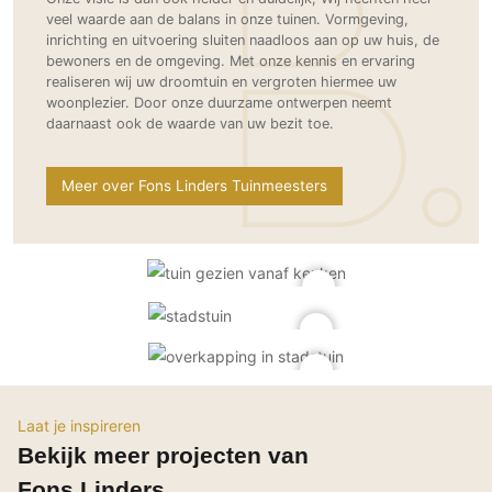
Gevelbekleding
Zonwering
Keukenaccessoires
veel waarde aan de balans in onze tuinen. Vormgeving,
Gevelstenen
inrichting en uitvoering sluiten naadloos aan op uw huis, de
Zakelijk
Keukenkranen
Zonwering buiten
bewoners en de omgeving. Met onze kennis en ervaring
Houten gevelbekleding
realiseren wij uw droomtuin en vergroten hiermee uw
Horeca
Stucwerk
woonplezier. Door onze duurzame ontwerpen neemt
Ramen en deuren
Kantoor
daarnaast ook de waarde van uw bezit toe.
Schilderwerk buiten
Binnendeuren
Aluminium deuren
Meer over Fons Linders Tuinmeesters
Houten deuren
Stalen deuren
Systeemwanden
Deurbeslag
Raambeslag
Meubelbeslag
Vloer
Laat je inspireren
Vloeren
Bekijk meer projecten van
Beton Ciré vloeren
Fons Linders