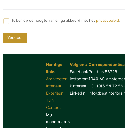
Ik ben op de hoogte van en ga akkoord met het
privacybeleid
.
Verstuur
Handige
Volg ons
Correspondentiead
links
Facebook
Postbus 56726
Architecten
Instagram
1040 AS Amsterdam
Interieur
Pinterest
+31 (0)6 54 72 56 8
Exterieur
Linkedin
info@bestinteriors.nl
Tuin
Contact
Mijn
moodboards