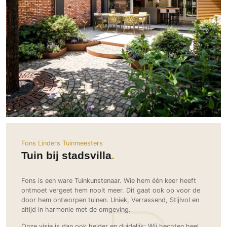
Ramen
Woondecoratie
Tuinmeubelen
Kinderkamer
Buitendeuren
Tuinverlichting
Serre/Veranda
Inrichting
Deursystemen
Slaapkamer
Omheining
Roomdividers
Glazen wandsystemen
Thuisbioscoop
Bedden
Vouwwanden
Hekwerken en poorten
Toilet
Meubels
Garagedeuren
Wellness
Zwemmen
Verlichting
Werkkamer
Zonwering
Zwembad en zwemvijver
Haarden
Wijnkelder
Zonwering
Tuin wellness
Glas
Woonkamer
Buitenshutters
Interieurbouw
Vloer
Fons Linders Tuinmeesters
Buitenkijken
Trappen
Tuin bij stadsvilla
Overig
Buitenvloeren
Bijgebouw / Poolhouse
Autolift
Houten buitenvloeren
Keuken
Terrasoverkapping
Fons is een ware Tuinkunstenaar. Wie hem één keer heeft
3D visualisaties
Natuursteen en keramiek
ontmoet vergeet hem nooit meer. Dit gaat ook op voor de
Keukens
Tuin
buitenvloeren
door hem ontworpen tuinen. Uniek, Verrassend, Stijlvol en
Keukenapparatuur
altijd in harmonie met de omgeving.
Villa
Vlonders
Gevel
Keukenbladen
Zwembad
Onze visie is dan ook helder en duidelijk; Wij hechten heel